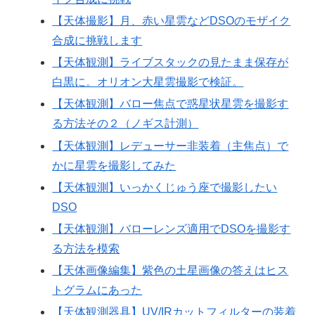
【天体撮影】月、赤い星雲などDSOのモザイク
合成に挑戦します
【天体観測】ライブスタックの見たまま保存が
白黒に。オリオン大星雲撮影で検証。
【天体観測】バロー焦点で惑星状星雲を撮影す
る方法その２（ノギス計測）
【天体観測】レデューサー非装着（主焦点）で
かに星雲を撮影してみた
【天体観測】いっかくじゅう座で撮影したい
DSO
【天体観測】バローレンズ適用でDSOを撮影す
る方法を模索
【天体画像編集】紫色の土星画像の答えはヒス
トグラムにあった
【天体観測器具】UV/IRカットフィルターの装着