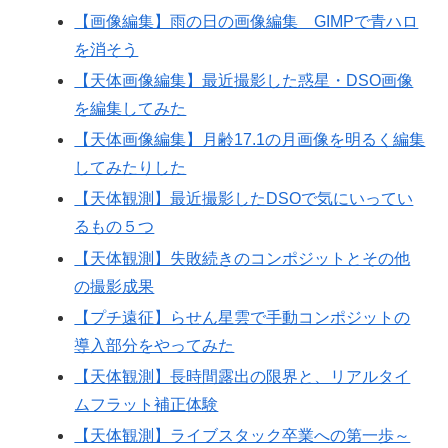
【画像編集】雨の日の画像編集 GIMPで青ハロ
を消そう
【天体画像編集】最近撮影した惑星・DSO画像
を編集してみた
【天体画像編集】月齢17.1の月画像を明るく編集
してみたりした
【天体観測】最近撮影したDSOで気にいってい
るもの５つ
【天体観測】失敗続きのコンポジットとその他
の撮影成果
【プチ遠征】らせん星雲で手動コンポジットの
導入部分をやってみた
【天体観測】長時間露出の限界と、リアルタイ
ムフラット補正体験
【天体観測】ライブスタック卒業への第一歩～