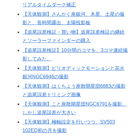
リアルタイムダーク補正
【天体観測】さんかく座銀河、木星、土星の撮
影と、長時間露出、太陽投影板
【追尾誤差検証・買い物】追尾誤差検証の継続
とソーラーファインダーの購入
【追尾誤差検証】10分間のコマを、3コマ連続撮
影してみた。
【天体観測】ピリオディックモーションと花火
銀河NGC6946の撮影
【天体観測】はくちょう座散開星団6883の撮影
と追尾誤差トリミング画像
【天体観測】こと座散開星団NGC6791を撮影、
しかし追尾誤差が大きい
【天体観測】極軸設定を行いつつ、SV503
102ED初の月を撮影