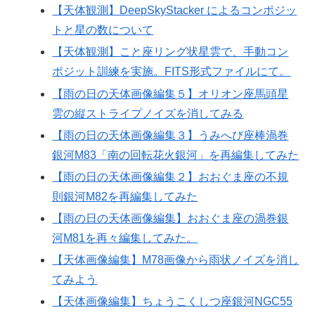
【天体観測】DeepSkyStacker によるコンポジッ
トと星の数について
【天体観測】こと座リング状星雲で、手動コン
ポジット訓練を実施。FITS形式ファイルにて。
【雨の日の天体画像編集５】オリオン座馬頭星
雲の縦ストライプノイズを消してみる
【雨の日の天体画像編集３】うみへび座棒渦巻
銀河M83「南の回転花火銀河」を再編集してみた
【雨の日の天体画像編集２】おおぐま座の不規
則銀河M82を再編集してみた
【雨の日の天体画像編集】おおぐま座の渦巻銀
河M81を再々編集してみた。
【天体画像編集】M78画像から雨状ノイズを消し
てみよう
【天体画像編集】ちょうこくしつ座銀河NGC55