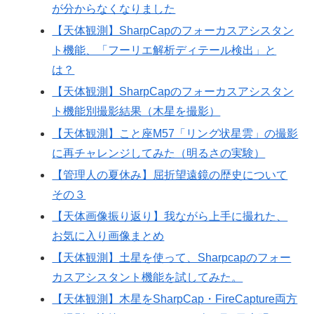
が分からなくなりました
【天体観測】SharpCapのフォーカスアシスタン
ト機能、「フーリエ解析ディテール検出」と
は？
【天体観測】SharpCapのフォーカスアシスタン
ト機能別撮影結果（木星を撮影）
【天体観測】こと座M57「リング状星雲」の撮影
に再チャレンジしてみた（明るさの実験）
【管理人の夏休み】屈折望遠鏡の歴史について
その３
【天体画像振り返り】我ながら上手に撮れた、
お気に入り画像まとめ
【天体観測】土星を使って、Sharpcapのフォー
カスアシスタント機能を試してみた。
【天体観測】木星をSharpCap・FireCapture両方