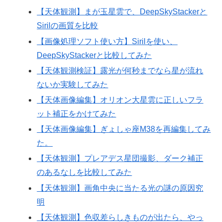
【天体観測】まが玉星雲で、DeepSkyStackerと
Sirilの画質を比較
【画像処理ソフト使い方】Sirilを使い、
DeepSkyStackerと比較してみた
【天体観測検証】露光が何秒までなら星が流れ
ないか実験してみた
【天体画像編集】オリオン大星雲に正しいフラ
ット補正をかけてみた
【天体画像編集】ぎょしゃ座M38を再編集してみ
た。
【天体観測】プレアデス星団撮影、ダーク補正
のあるなしを比較してみた
【天体観測】画角中央に当たる光の謎の原因究
明
【天体観測】色収差らしきものが出たら、やっ