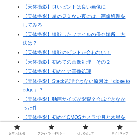
【天体撮影】良いピントは良い画像に
【天体撮影】星の見えない夜には、画像処理を
してみる
【天体撮影】撮影したファイルの保存場所、方
法は？
【天体撮影】撮影のピントが合わない！
【天体撮影】初めての画像処理 その２
【天体撮影】初めての画像処理
【天体撮影】Stack処理できない原因は「close to
edge」？
【天体撮影】動画サイズが影響？合成できなか
った件
【天体撮影】初めてCMOSカメラで月と木星を
撮影しました
お問い合わせ
プライバシーポリシー
はじめまして
サイトマップ
【天体撮影】RegiStax 6で、どうしても灰色の画