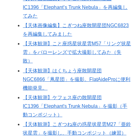
IC1396「Elephant’s Trunk Nebula」を再編集し
てみた
【天体画像編集】こぎつね座散開星団NGC6823
を再編集してみました
【天体観測】こと座惑星状星雲M57「リング状星
雲」をバローレンズで拡大撮影してみた（失
敗）
【天体観測】はくちょう座散開星団
NGC6866「凧星団」を撮影。FlatAideProに便利
機能発見。
【天体観測】ケフェス座の散開星団
IC1396「Elephant's Trunk Nebula」を撮影（手
動コンポジット）
【天体観測】こぎつね座の惑星状星雲M27「亜鈴
状星雲」を撮影し、手動コンポジット（練習）