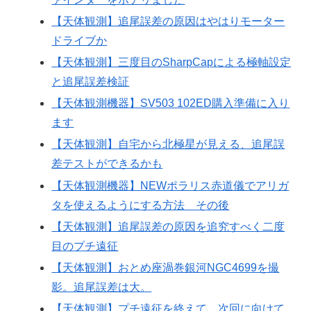
【天体観測】追尾誤差の原因はやはりモーター
ドライブか
【天体観測】三度目のSharpCapによる極軸設定
と追尾誤差検証
【天体観測機器】SV503 102ED購入準備に入り
ます
【天体観測】自宅から北極星が見える、追尾誤
差テストができるかも
【天体観測機器】NEWポラリス赤道儀でアリガ
タを使えるようにする方法 その後
【天体観測】追尾誤差の原因を追究すべく二度
目のプチ遠征
【天体観測】おとめ座渦巻銀河NGC4699を撮
影。追尾誤差は大。
【天体観測】プチ遠征を終えて、次回に向けて