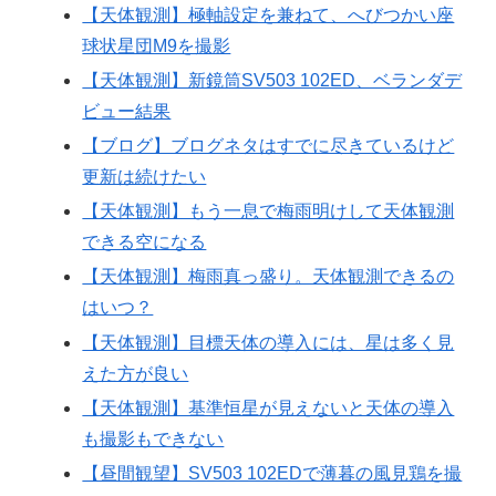
【天体観測】極軸設定を兼ねて、へびつかい座
球状星団M9を撮影
【天体観測】新鏡筒SV503 102ED、ベランダデ
ビュー結果
【ブログ】ブログネタはすでに尽きているけど
更新は続けたい
【天体観測】もう一息で梅雨明けして天体観測
できる空になる
【天体観測】梅雨真っ盛り。天体観測できるの
はいつ？
【天体観測】目標天体の導入には、星は多く見
えた方が良い
【天体観測】基準恒星が見えないと天体の導入
も撮影もできない
【昼間観望】SV503 102EDで薄暮の風見鶏を撮