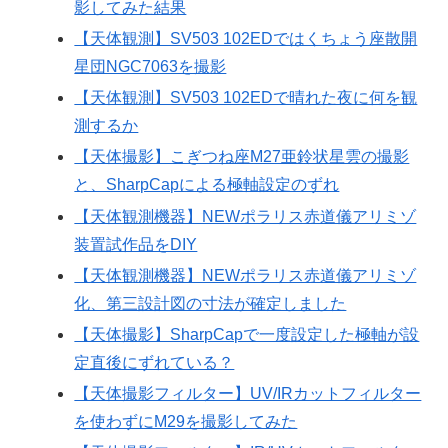
影してみた結果
【天体観測】SV503 102EDではくちょう座散開
星団NGC7063を撮影
【天体観測】SV503 102EDで晴れた夜に何を観
測するか
【天体撮影】こぎつね座M27亜鈴状星雲の撮影
と、SharpCapによる極軸設定のずれ
【天体観測機器】NEWポラリス赤道儀アリミゾ
装置試作品をDIY
【天体観測機器】NEWポラリス赤道儀アリミゾ
化、第三設計図の寸法が確定しました
【天体撮影】SharpCapで一度設定した極軸が設
定直後にずれている？
【天体撮影フィルター】UV/IRカットフィルター
を使わずにM29を撮影してみた