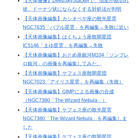
【天体撮像】DeepSkyStackerで、恒星が紙切れ
状、ドーナツ状にならなくする対処法が判明
【天体画像編集】カシオペヤ座の散光星雲
NGC7635「バブル星雲」を再編集→失敗に近い
【天体画像編集】はくちょう座散開星団
IC5146「まゆ星雲」を再編集→失敗
【天体画像編集】おとめ座銀河M104「ソンブレ
ロ銀河」の画像を再編集してみた。
【天体画像編集】ケフェス座散開星団
NGC7023「アイリス星雲」を再編集（失敗）
【天体画像編集】GIMPによる画像の合成
（NGC7380「The Wizard Nebula」）
【天体画像編集】ケフェス座の散光星雲
NGC7380「The Wizard Nebula」を再編集しま
した
【天体画像編集】ケフェス座の散開星団