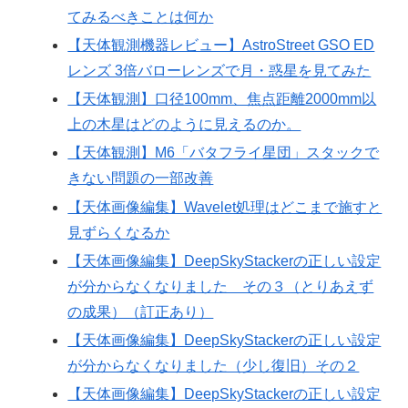
てみるべきことは何か
【天体観測機器レビュー】AstroStreet GSO ED
レンズ 3倍バローレンズで月・惑星を見てみた
【天体観測】口径100mm、焦点距離2000mm以
上の木星はどのように見えるのか。
【天体観測】M6「バタフライ星団」スタックで
きない問題の一部改善
【天体画像編集】Wavelet処理はどこまで施すと
見ずらくなるか
【天体画像編集】DeepSkyStackerの正しい設定
が分からなくなりました その３（とりあえず
の成果）（訂正あり）
【天体画像編集】DeepSkyStackerの正しい設定
が分からなくなりました（少し復旧）その２
【天体画像編集】DeepSkyStackerの正しい設定