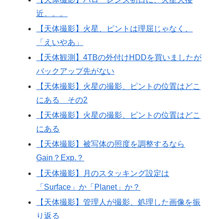
近。。。
【天体撮影】火星、ピントは理屈じゃなく、
「えいやあ」
【天体観測】4TBの外付けHDDを買いましたが
バックアップ先がない
【天体撮影】火星の撮影、ピントの位置はどこ
にある その2
【天体撮影】火星の撮影、ピントの位置はどこ
にある
【天体撮影】被写体の照度を調整するなら
Gain？Exp.？
【天体撮影】月のスタッキング設定は
「Surface」か「Planet」か？
【天体撮影】管理人が撮影、処理した画像を振
り返る