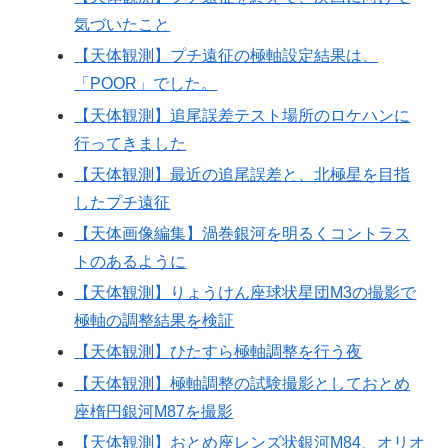
気づいたこと
【天体観測】プチ遠征の極軸設定結果は、
「POOR」でした。
【天体観測】追尾誤差テスト場所のロケハンに
行ってきました
【天体観測】最近の追尾誤差と、北極星を目指
したプチ遠征
【天体画像編集】渦巻銀河を明るくコントラス
トのあるように
【天体観測】りょうけん座球状星団M3の撮影で
極軸の調整結果を検証
【天体観測】ひたすら極軸調整を行う夜
【天体観測】極軸調整の試験撮影としておとめ
座楕円銀河M87を撮影
【天体観測】おとめ座レンズ状銀河M84、オリオ