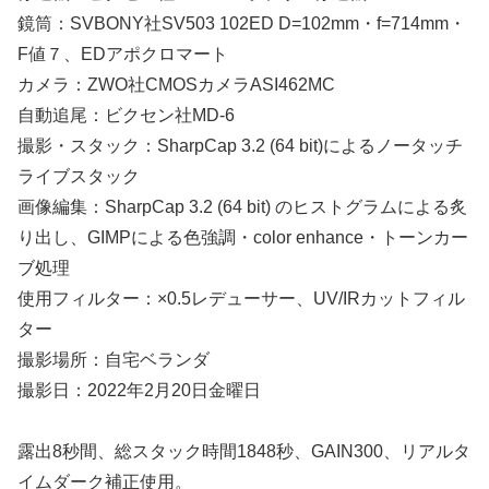
鏡筒：SVBONY社SV503 102ED D=102mm・f=714mm・
F値７、EDアポクロマート
カメラ：ZWO社CMOSカメラASI462MC
自動追尾：ビクセン社MD-6
撮影・スタック：SharpCap 3.2 (64 bit)によるノータッチ
ライブスタック
画像編集：SharpCap 3.2 (64 bit) のヒストグラムによる炙
り出し、GIMPによる色強調・color enhance・トーンカー
ブ処理
使用フィルター：×0.5レデューサー、UV/IRカットフィル
ター
撮影場所：自宅ベランダ
撮影日：2022年2月20日金曜日
露出8秒間、総スタック時間1848秒、GAIN300、リアルタ
イムダーク補正使用。