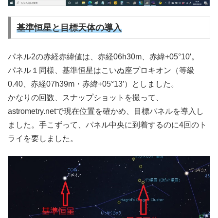
基準恒星と目標天体の導入
パネル2の赤経赤緯値は、赤経06h30m、赤緯+05°10′。
パネル１同様、基準恒星はこいぬ座プロキオン（等級
0.40、赤経07h39m・赤緯+05°13′）としました。
かなりの回数、スナップショットを撮って、
astrometry.netで現在位置を確かめ、目標パネルを導入し
ました。手こずって、パネル中央に到着するのに4回のト
ライを要しました。