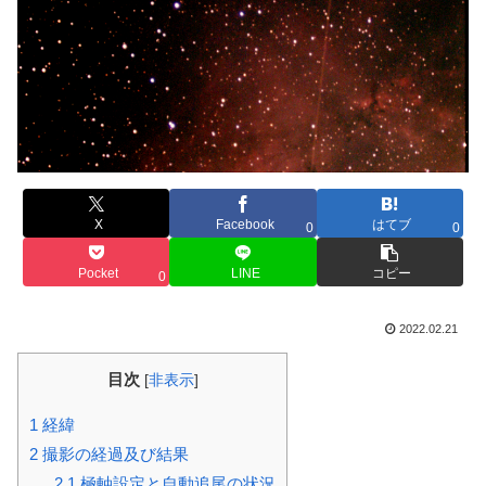
X
Facebook
はてブ
0
0
Pocket
LINE
コピー
0
2022.02.21
目次
[
非表示
]
1
経緯
2
撮影の経過及び結果
2.1
極軸設定と自動追尾の状況