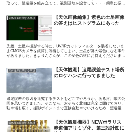
取って、望遠鏡を組み立てて、観測基地を設営して・・・簡単に振り
返りと今後の遠征について考えてみます。
【天体画像編集】紫色の土星画像
天体撮影に関する事項
の答えはヒストグラムにあった
先般、土星を撮影する時に、UV/IRカットフィルターを装着しないま
まCMOSカメラを鏡筒に装着してしまい、土星が謎の紫色になる事件
がありました。きよりんさんが、この変色の謎にお答えくださいまし
た。その答えは、とてもシンプルで、ヒストグラムにありました。
【天体観測】追尾誤差テスト場所
天体撮影に関する事項
のロケハンに行ってきました
追尾誤差の原因を追究するテストをどこでやろうか。ある河川敷の公
園を思いつきました。そこなら、おそらく北側は完全に開けており、
駐車場も広く、撮影ポイントまで直接自動車でいけるため、望遠鏡の
運搬の心配もありません。昨日は現地にロケハンに行ってきました。
【天体観測機器】NEWポラリス
天体撮影に関する事項
赤道儀アリミゾ化、第三設計図に