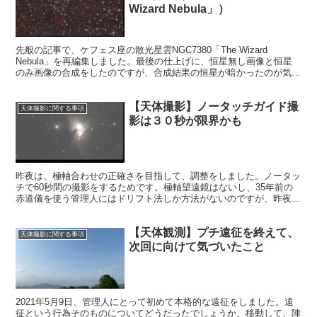
Wizard Nebula」）
先般の記事で、ケフェス座の散光星雲NGC7380「The Wizard
Nebula」を再編集しました。最後の仕上げに、恒星無し画像と恒星
のみ画像の合成をしたのですが、合成結果の恒星が暗かったのが気に
なりました。実は、合成の仕方に問題があったのです。
【天体撮影】ノータッチガイド撮
天体撮影に関する事項
影は３０秒が限界かも
昨夜は、極軸合わせの正確さを目指して、調整をしました。ノータッ
チで60秒間の撮影をするためです。極軸望遠鏡はないし、35年前の
赤道儀を使う管理人にはドリフト法しか方法がないのですが、昨夜は
苦戦しました。結果はノータッチでは30秒間が限界というものでし
た。
【天体観測】プチ遠征を終えて、
天体撮影に関する事項
次回に向けて気づいたこと
2021年5月9日、管理人にとって初めて本格的な遠征をしました。遠
征という行為そのものについてどうだったでしょうか。移動して、陣