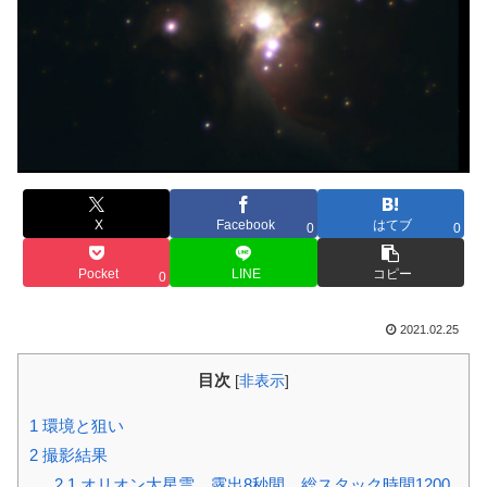
X
Facebook
はてブ
0
0
Pocket
LINE
コピー
0
2021.02.25
目次
[
非表示
]
1
環境と狙い
2
撮影結果
2.1
オリオン大星雲 露出8秒間、総スタック時間1200