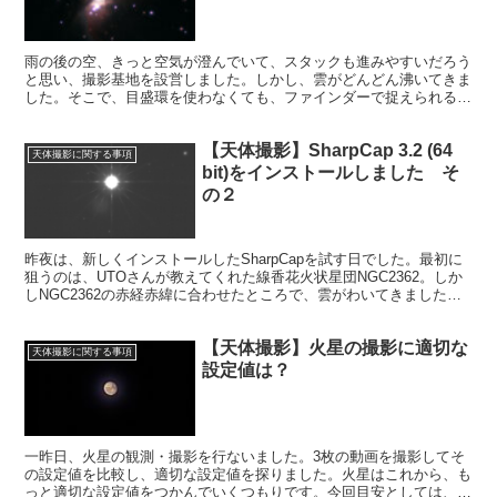
雨の後の空、きっと空気が澄んでいて、スタックも進みやすいだろう
と思い、撮影基地を設営しました。しかし、雲がどんどん沸いてきま
した。そこで、目盛環を使わなくても、ファインダーで捉えられる明
るいオリオン大星雲でSharpcapのライブスタック訓練をしました。
【天体撮影】SharpCap 3.2 (64
天体撮影に関する事項
bit)をインストールしました そ
の２
昨夜は、新しくインストールしたSharpCapを試す日でした。最初に
狙うのは、UTOさんが教えてくれた線香花火状星団NGC2362。しか
しNGC2362の赤経赤緯に合わせたところで、雲がわいてきました。
その後、撮影できるほど雲間はできず、撮影は断念しました。
【天体撮影】火星の撮影に適切な
天体撮影に関する事項
設定値は？
一昨日、火星の観測・撮影を行ないました。3枚の動画を撮影してそ
の設定値を比較し、適切な設定値を探りました。火星はこれから、も
っと適切な設定値をつかんでいくつもりです。今回目安としては、ピ