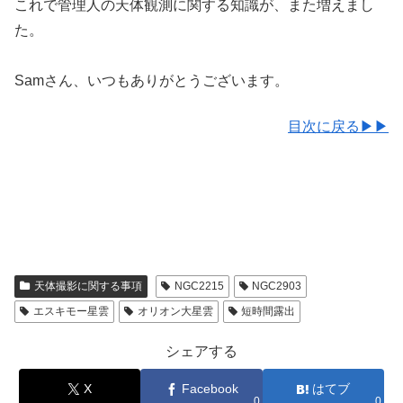
これで管理人の天体観測に関する知識が、また増えまし
た。
Samさん、いつもありがとうございます。
目次に戻る▶▶
天体撮影に関する事項
NGC2215
NGC2903
エスキモー星雲
オリオン大星雲
短時間露出
シェアする
X
Facebook
はてブ
0
0