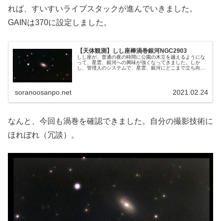
れば、すいすいライブスタックが進んでいきました。
GAINは370に設定しました。
【天体観測】しし座棒渦巻銀河NGC2903
しし座が、普通の夜の時間に公園の木立を越えるようにな
って、星雲、銀河への興味が強くなってきました。しか
し、管理人のシステムで、星雲、銀河にどこまで立ち向か
えるか、疑問もありました。しかし、ここまで色々成功さ
せてきたのだからと思い、目標天体の物色を始めました。
soranoosanpo.net
2021.02.24
なんと、今回も渦巻を確認できました。自分の撮影技術に
ほれぼれ（冗談）。