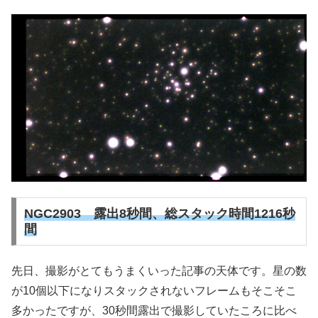
NGC2903 露出8秒間、総スタック時間1216秒
間
先日、撮影がとてもうまくいった記事の天体です。星の数
が10個以下になりスタックされないフレームもそこそこ
多かったですが、30秒間露出で撮影していたころに比べ