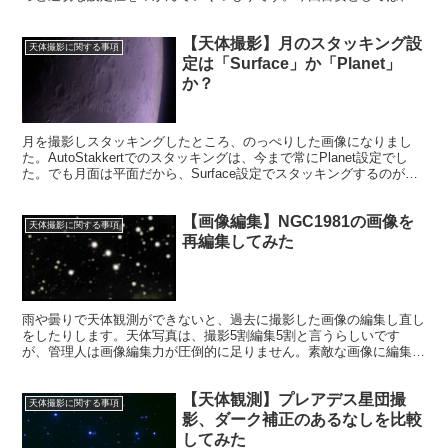
ントを追い込み、ヒストグラムを80%にする、ということになりまし
た。
【天体撮影】月のスタッキング設
天体撮影に関する事項
定は「Surface」か「Planet」
か？
月を撮影しスタッキングしたところ、のっぺりした画像になりまし
た。AutoStakkertでのスタッキングは、今まで常にPlanet設定でし
た。でも月面は平面だから、Surface設定でスタッキングするのが正
しいと思いました。
【画像編集】NGC1981の画像を
天体撮影に関する事項
再編集してみた
雨や曇りで天体観測ができないと、過去に撮影した画像の編集し直し
をしたりします。天体写真は、撮影5割編集5割と言うらしいです
が、管理人は画像編集力が圧倒的に足りません。素敵な画像に編集が
できるようになりたいです。
【天体観測】プレアデス星団撮
天体撮影に関する事項
影、ダーク補正のあるなしを比較
してみた