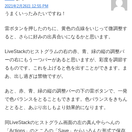
2021年2月26日 12:55 PM
うまくいったみたいですね！
雷ボタンを押したのちに、黄色の点線をいじって微調整す
ると、さらに好みの出具合いになるかと思います。
LiveStackのヒストグラムの右の赤、青、緑の縦の調整バ
ーの右にもう一つバーがあると思いますが、彩度を調節す
るものです。これを上げると色を出すことができます。ま
あ、出し過ぎは禁物ですが。
あと、赤、青、緑の縦の調整バーの下の雷ボタンで、一発
で色バランスをとることもできます。色バランスをきちん
ととると、あぶり出しもより効果的になります。
同LiveStackのヒストグラム画面の左の真ん中らへんの
「Actions」のところの「Save」からいろんな形式で保存