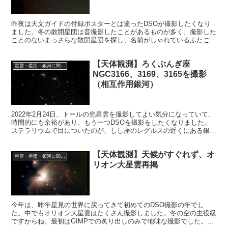
昨夜は天文ガイドの付録ポスターとは違ったDSOが撮影したくなり
ました。冬の散開星団は昔撮影したことがあるものが多く、撮影した
ことのないまっさらな散開星団を探し、名前がしゃれているふたご座
のNGC2420「Twinkling Comet星団」を撮影しました。
【天体観測】ろくぶんぎ座
星雲・星団・銀河に関する情報
NGC3166、3169、3165を撮影
（相互作用銀河）
2022年2月24日、トールの兜星雲を撮影してよい気分になっていて、
時間的にも余裕があり、もう一つDSOを撮影をしたくなりました。
ステラリウムで目についたのが、しし座のレグルスの近くにある銀河
NGC3166でした。撮影しやすい方位にあり、これに決めました。
【天体観測】天候がすぐれず、オ
星雲・星団・銀河に関する情報
リオン大星雲再掲
今年は、昨年星見の世界に戻ってきて初めてのDSO撮影の年でし
た。中でもオリオン大星雲はたくさん撮影しました。冬の空の主役級
ですからね。最初はGIMPでの炙り出しのみで地味な撮影でした。