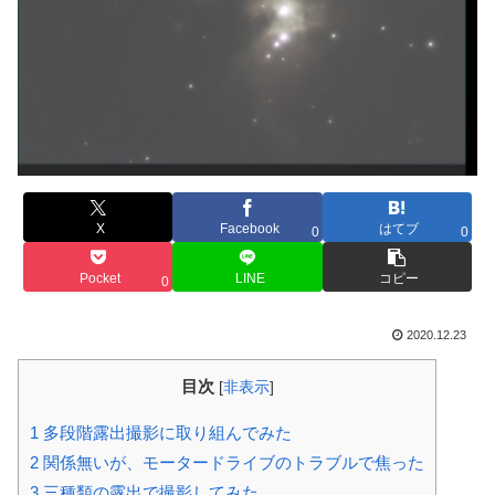
X
Facebook
はてブ
0
0
Pocket
LINE
コピー
0
2020.12.23
目次
[
非表示
]
1
多段階露出撮影に取り組んでみた
2
関係無いが、モータードライブのトラブルで焦った
3
三種類の露出で撮影してみた