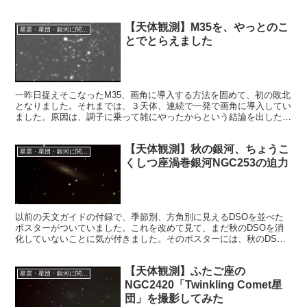
うかわいらしい名前の星雲があることに気づきました。
【天体観測】M35を、やっとのこ
星雲・星団・銀河に関する情報
とでとらえました
一昨日捉えそこなったM35、画角に導入する方法を固めて、初の敗北
となりました。それまでは、３天体、連続で一発で画角に導入してい
ました。原因は、調子に乗って雑にやったからという結論を出したの
で、昨夜は、リベンジということで丁寧に事を進めました。
【天体観測】秋の銀河、ちょうこ
星雲・星団・銀河に関する情報
くしつ座渦巻銀河NGC253の迫力
以前の天文ガイドの付録で、季節別、方角別に見えるDSOを並べた
ポスターがついていました。これを改めて見て、まだ秋のDSOを消
化していないことに気が付きました。そのポスターには、秋のDSO
が八つ掲載されていて、管理人はそのうち四つしか消化していませ
ん。
【天体観測】ふたご座の
星雲・星団・銀河に関する情報
NGC2420「Twinkling Comet星
団」を撮影してみた