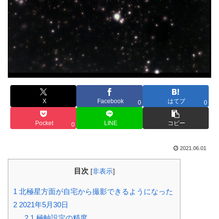
X
Facebook
はてブ
0
0
Pocket
LINE
コピー
0
2021.06.01
目次
[
非表示
]
1
北極星方面が自宅から撮影できるようになった
2
2021年5月30日
2.1
極軸設定の精度