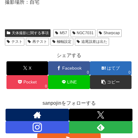
撮影場所：自宅
天体撮影に関する事項
M57
NGC7031
Sharpcap
テスト
再テスト
極軸設定
追尾誤差は出た
シェアする
X
Facebook
はてブ
0
0
Pocket
LINE
コピー
0
sanpojinをフォローする