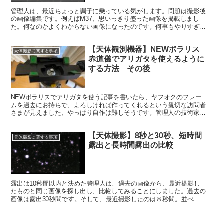
管理人は、最近ちょっと調子に乗っている気がします。問題は撮影後
の画像編集です。例えばM37。思いっきり盛った画像を掲載しまし
た。何なのかよくわからない画像になったのです。何事もやりすぎは
良くないですね。素材をちゃんと生かして編集しなければなりませ
ん。
【天体観測機器】NEWポラリス
天体撮影に関する事項
赤道儀でアリガタを使えるように
する方法 その後
NEWポラリスでアリガタを使う記事を書いたら、ヤフオクのフレー
ムを過去にお持ちで、よろしければ作ってくれるという親切な訪問者
さまが見えました。やっぱり自作は難しそうです。管理人の技術家庭
の成績は悪かったですから。それでもやはり自分で作りたい気持ちも
強いです
【天体撮影】8秒と30秒、短時間
天体撮影に関する事項
露出と長時間露出の比較
露出は10秒間以内と決めた管理人は、過去の画像から、最近撮影し
たものと同じ画像を探し出し、比較してみることにしました。過去の
画像は露出30秒間です。そして、最近撮影したのは８秒間。並べて
みるとどのような差があるのか、8秒間では物足りないのか、比較し
てみます。