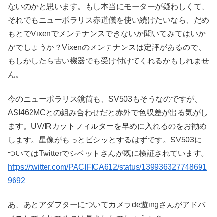
ないのかと思います。もし本当にモーターが疑わしくて、
それでもニューポラリス赤道儀を使い続けたいなら、だめ
もとでVixenでメンテナンスできないか聞いてみてはいか
がでしょうか？Vixenのメンテナンスは定評があるので、
もしかしたら古い機器でも受け付けてくれるかもしれませ
ん。
今のニューポラリス鏡筒も、SV503もそうなのですが、
ASI462MCとの組み合わせだと赤外で色収差が出る気がし
ます。UV/IRカットフィルターを早めに入れるのをお勧め
します。星像がもっとピシッとするはずです。SV503に
ついてはTwitterでシベットさんが既に検証されています。
https://twitter.com/PACIFICA612/status/139936327748691
9692
あ、あとアダプターについてカメラde遊ingさんがアドバ