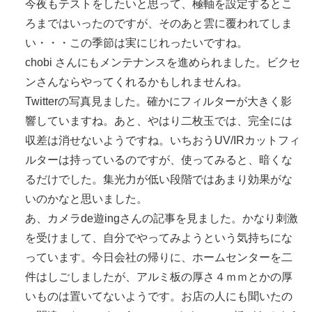
今夜もテストをしたいと思って、極軸を設定するとこ
ろまではいったのですが、そのあと雲に覆われてしま
い・・・この季節は実にじれったいですね。
chobi さんにもメンテナンスを進められました。ビクセ
ンさんならやってくれるかもしれませんね。
Twitterの写真見ました。確かにフィルターが大きく影
響していますね。あと、やはり二枚玉では、完全には
収差は消せないようですね。いちおうUV/IRカットフィ
ルターは持っているのですが、使ってみると、暗くな
るだけでした。集光力が低い段階ではあまり効果がな
いのかなと思いました。
あ、カメラde遊ingさんの記事を見ました。かなり刺激
を受けまして、自分でやってみようという気持ちにな
っています。今日会社の帰りに、ホームセンターを二
件はしごしましたが、アルミ板の厚さ４ｍｍとかの厚
いものは置いてないようです。お店の人にも聞いたの