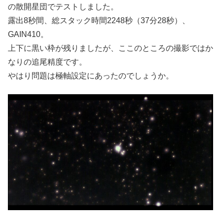
の散開星団でテストしました。
露出8秒間、総スタック時間2248秒（37分28秒）、
GAIN410。
上下に黒い枠が残りましたが、ここのところの撮影ではか
なりの追尾精度です。
やはり問題は極軸設定にあったのでしょうか。