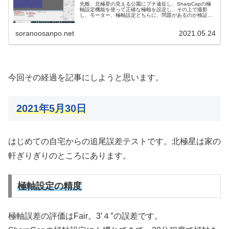
先般、北極星の見える公園にプチ遠征し、SharpCapの極
軸設定機能を使って正確な極軸を設定し、その上で撮影
し、モーター、極軸設定どちらに、問題があるのか検証し
ようとしました。結果は失敗。そして昨夜、再度プチ遠征
し、二度目の検証にチャレンジしました。
soranoosanpo.net
2021.05.24
今回その経過を記事にしようと思います。
2021年5月30日
はじめての自宅からの追尾誤差テストです。北極星は家の
軒ぎりぎりのところにあります。
極軸設定の精度
極軸誤差の評価はFair。3′４″の誤差です。