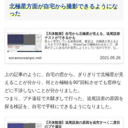
北極星方面が
自宅から
撮影できるようにな
った
【天体観測】自宅から北極星が見える、追尾誤差
テストができるかも
長らく苦労している追尾誤差、最近は、北極星が見えると
ころまでプチ遠征し、SharpCapで極軸合わせをして、原
因がどこにあるのか追究しようとしているのですが、なか
なかうまくいきません。そんな中、ひょんなことで、北極
星が自宅からも見えることが分かりました。
soranoosanpo.net
2021.05.26
上の記事のように、自宅の窓から、ぎりぎりで北極星が見
えることが分かり、何とか極軸を90°回転させても窓枠な
どに干渉しないことが分かりました。
つまり、プチ遠征で大騒ぎして行った、追尾誤差の原因を
探る検証を、自宅で手軽にできるようになりました。
【天体観測】追尾誤差の原因を追究すべく二度目
のプチ遠征