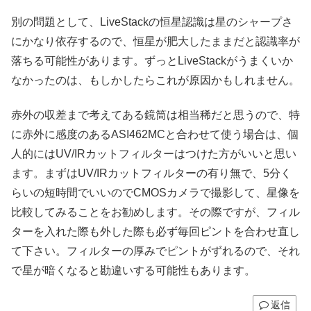
別の問題として、LiveStackの恒星認識は星のシャープさ
にかなり依存するので、恒星が肥大したままだと認識率が
落ちる可能性があります。ずっとLiveStackがうまくいか
なかったのは、もしかしたらこれが原因かもしれません。
赤外の収差まで考えてある鏡筒は相当稀だと思うので、特
に赤外に感度のあるASI462MCと合わせて使う場合は、個
人的にはUV/IRカットフィルターはつけた方がいいと思い
ます。まずはUV/IRカットフィルターの有り無で、5分く
らいの短時間でいいのでCMOSカメラで撮影して、星像を
比較してみることをお勧めします。その際ですが、フィル
ターを入れた際も外した際も必ず毎回ピントを合わせ直し
て下さい。フィルターの厚みでピントがずれるので、それ
で星が暗くなると勘違いする可能性もあります。
返信