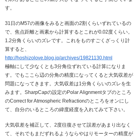
す。
31日のM57の画像をみると画面の2割くらいずれているの
で、焦点距離と画素から計算するとこれが0.02度くらい。
1.2分角くらいのズレです。これをものすごくざっくり計
算すると、
http://hoshizolove.blog.jp/archives/19821130.html
極軸にして少なくとも3分角位ずれている計算になりま
す。でもここら辺の分角の精度になってくると大気収差が
問題になってきます。大気収差は1分角くらいのズレを生
みます。SharpCapの設定のPolar Alignmentタブのところ
のCorrect for Atmospheric Refractionのところをオンにし
て、自分のいるところの緯度経度を入れてみて下さい。
大気収差を補正して、2度往復させて誤差があまり出なく
て、それでもまだずれるようならやはりモーターの精度が