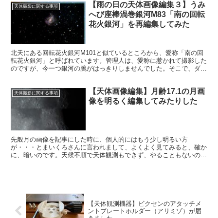
【雨の日の天体画像編集３】うみ
天体撮影に関する事項
へび座棒渦巻銀河M83「南の回転
花火銀河」を再編集してみた
北天にある回転花火銀河M101と似ているところから、愛称「南の回
転花火銀河」と呼ばれています。管理人は、愛称に惹かれて撮影した
のですが、今一つ銀河の腕がはっきりしませんでした。そこで、ダメ
もとで、再編集してみました。
【天体画像編集】月齢17.1の月画
天体撮影に関する事項
像を明るく編集してみたりした
先般月の画像を記事にした時に、個人的にはもう少し明るい方
が・・・とまいくろさんに言われまして、よくよく見てみると、確か
に、暗いのです。天候不順で天体観測もできず、やることもないの
で、月画像を編集することにしました。
【天体観測機器】ビクセンのアタッチメ
ントプレートホルダー（アリミゾ）が届