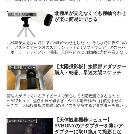
す。比較をしてみたいと思います。
北極星が見えなくても極軸合わせ
天体観測器具レビュー
が楽に簡易にできる！
北極星が見えない時に楽に極軸合わせをしたい。そんな時に役立つの
が、アストロアーツ製のステラショット2（ソフトウェア）のスーパ
ーポーラーアライメント機能。天頂を起点に自動的に方角を変えなが
ら、写真を撮影し、極時期とのズレを計算し、再撮影を繰り返し、極
軸合わせができると言うもの。
【太陽投影板】接眼部アダプター
天体観測器具レビュー
購入・納品、早速太陽スケッチ
管理人が持っているアイピースで安心して太陽観測できるものは
H.M12.5ｍｍ。焦点距離が短すぎ、今の太陽投影板には使えません。
そこで、太陽投影板の接眼部のサイズを変換するアダプターを買いま
した。そして納品後早速スケッチをしました。
【天体観測機器レビュー】
天体観測器具レビュー
SVBONYのアダプターを薄いア
ダプターに取り換えて撮影しなお