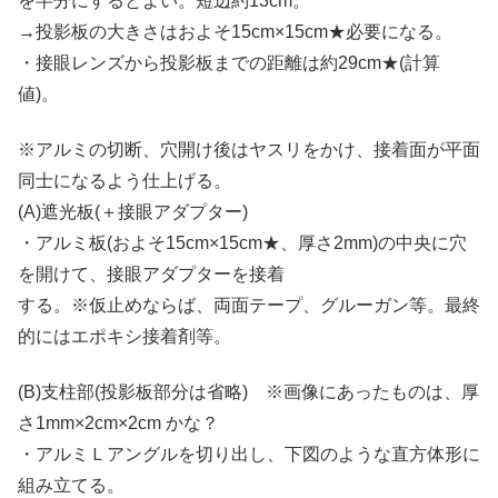
を半分にするとよい。短辺約13cm。
→投影板の大きさはおよそ15cm×15cm★必要になる。
・接眼レンズから投影板までの距離は約29cm★(計算
値)。
※アルミの切断、穴開け後はヤスリをかけ、接着面が平面
同士になるよう仕上げる。
(A)遮光板(＋接眼アダプター)
・アルミ板(およそ15cm×15cm★、厚さ2mm)の中央に穴
を開けて、接眼アダプターを接着
する。※仮止めならば、両面テープ、グルーガン等。最終
的にはエポキシ接着剤等。
(B)支柱部(投影板部分は省略) ※画像にあったものは、厚
さ1mm×2cm×2cm かな？
・アルミＬアングルを切り出し、下図のような直方体形に
組み立てる。