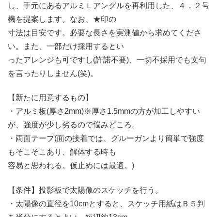
し、手元にあるアルミＬアングルを再利用した、４．２号
機を提案します。なお、★印の
寸法は目安です。必要な長さを実測値から求めてくださ
い。また、一部だけ採用するとい
ったアレンジも可ですし(許諾不要)、一切不採用でも文句
を言ったりしません(笑)。
【新たに用意するもの】
・アルミ板(厚さ2mm)※厚さ1.5mmの方が加工しやすい
が、強度が少し劣るので悩みどころ。
・両面テープ(面の接着では、グルーガンより簡単で強度
もそこそこあり、解体する時も
容易と思われる。仮止めには最適。)
【条件】投影板で太陽像のスケッチを行う。
・太陽像の直径を10cmとすると、スケッチ用紙はＢ５判