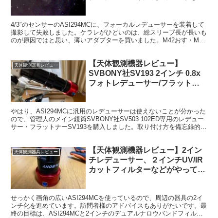
してみた。
4/3″のセンサーのASI294MCに、フォーカルレデューサーを装着して
撮影して失敗しました。ケラレがひどいのは、総スリーブ長が長いも
のが原因ではと思い、薄いアダプターを買いました。M42おす・M48
めすのアダプターです。SVBONYさんのよりも圧倒的に薄い。
【天体観測機器レビュー】
天体観測器具レビュー
SVBONY社SV193 2インチ 0.8x
フォトレデューサー/フラットナ
ーの取り付け方（追記あり）
やはり、ASI294MCに汎用のレデューサーは使えないことが分かった
ので、管理人のメイン鏡筒SVBONY社SV503 102ED専用のレデュー
サー・フラットナーSV193を購入しました。取り付け方を備忘録的に
記事にしておきたいと思います。
【天体観測機器レビュー】2イン
天体観測器具レビュー
チレデューサー、２インチUV/IR
カットフィルターなどがやってき
た
せっかく画角の広いASI294MCを使っているので、周辺の器具の2イ
ンチ化を進めています。訪問者様のアドバイスもありがたいです。最
終の目標は、ASI294MCと2インチのデュアルナロウバンドフィルタ