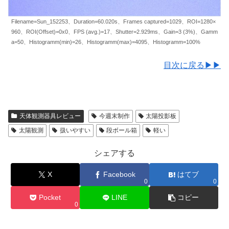
Filename=Sun_152253、Duration=60.020s、Frames captured=1029、ROI=1280×
960、ROI(Offset)=0x0、FPS (avg.)=17、Shutter=2.929ms、Gain=3 (3%)、Gamm
a=50、Histogramm(min)=26、Histogramm(max)=4095、Histogramm=100%
目次に戻る▶▶
天体観測器具レビュー
今週末制作
太陽投影板
太陽観測
扱いやすい
段ボール箱
軽い
シェアする
X
Facebook
はてブ
0
0
Pocket
LINE
コピー
0