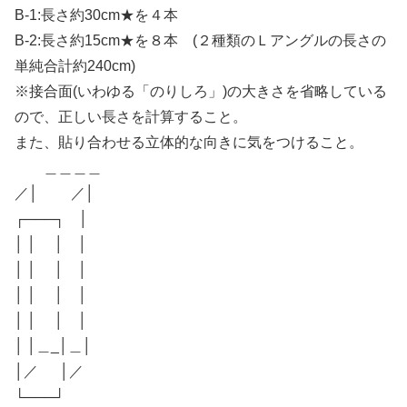
B-1:長さ約30cm★を４本
B-2:長さ約15cm★を８本 (２種類のＬアングルの長さの
単純合計約240cm)
※接合面(いわゆる「のりしろ」)の大きさを省略している
ので、正しい長さを計算すること。
また、貼り合わせる立体的な向きに気をつけること。
＿＿＿＿
／│ ／│
┌───┐ │
│ │ │ │
│ │ │ │
│ │ │ │
│ │ │ │
│ │＿_│＿│
│／ │／
└───┘