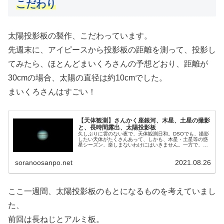
こだわり
太陽投影板の製作、こだわっています。
先週末に、アイピースから投影板の距離を測って、投影し
てみたら、ほとんどまいくろさんの予想どおり、距離が
30cmの場合、太陽の直径は約10cmでした。
まいくろさんはすごい！
【天体観測】さんかく座銀河、木星、土星の撮影
と、長時間露出、太陽投影板
久しぶりに雲のない夜で、天体観測日和。DSOでも、撮影
したい天体がたくさんあって、しかも、木星・土星等の惑
星シーズン、楽しまないわけにはいきません。一方で、ラ
イブスタックから卒業するための実験も始めました。長時
間ノータッチ露出です。
soranoosanpo.net
2021.08.26
ここ一週間、太陽投影板のもとになるものを考えていまし
た、
前回は長ねじとアルミ板。