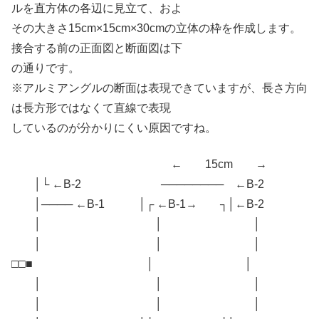
ルを直方体の各辺に見立て、およ
その大きさ15cm×15cm×30cmの立体の枠を作成します。
接合する前の正面図と断面図は下
の通りです。
※アルミアングルの断面は表現できていますが、長さ方向
は長方形ではなくて直線で表現
しているのが分かりにくい原因ですね。
← 15cm →
│└ ←B-2 ──────── ←B-2
│──── ←B-1 │┌ ←B-1→ ┐│←B-2
│ │ │
│ │ │
□□■ │ │
│ │ │
│ │ │