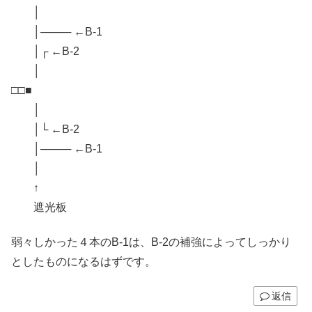
│
│──── ←B-1
│┌ ←B-2
│
□□■
│
│└ ←B-2
│──── ←B-1
│
↑
遮光板
弱々しかった４本のB-1は、B-2の補強によってしっかり
としたものになるはずです。
返信