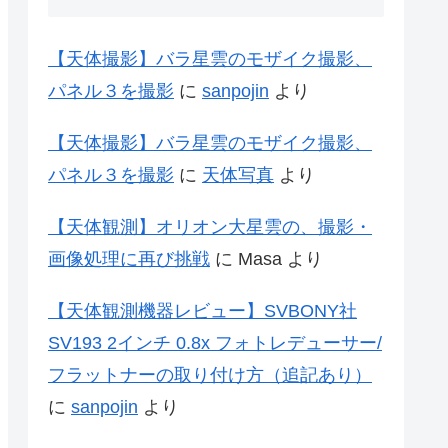
【天体撮影】バラ星雲のモザイク撮影、
パネル３を撮影
に
sanpojin
より
【天体撮影】バラ星雲のモザイク撮影、
パネル３を撮影
に
天体写真
より
【天体観測】オリオン大星雲の、撮影・
画像処理に再び挑戦
に
Masa
より
【天体観測機器レビュー】SVBONY社
SV193 2インチ 0.8x フォトレデューサー/
フラットナーの取り付け方（追記あり）
に
sanpojin
より