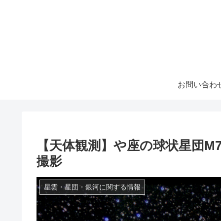
お問い合わ
【天体観測】や座の球状星団M
撮影
星雲・星団・銀河に関する情報