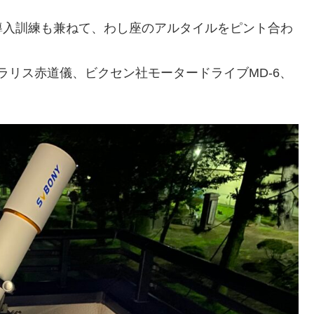
導入訓練も兼ねて、わし座のアルタイルをピント合わ
ラリス赤道儀、ビクセン社モータードライブMD-6、