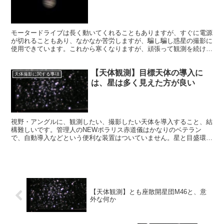
モータードライブは長く動いてくれることもありますが、すぐに電源
が切れることもあり、なかなか苦労しますが、騙し騙し惑星の撮影に
使用できています。これから寒くなりますが、頑張って観測を続け
て、今回の火星の最接近の記録を取って、いつか並べてみたいです。
【天体観測】目標天体の導入に
天体撮影に関する事項
は、星は多く見えた方が良い
視野・アングルに、観測したい、撮影したい天体を導入すること、結
構難しいです。管理人のNEWポラリス赤道儀はかなりのベテラン
で、自動導入などという便利な装置はついていません。星と目盛環だ
けが頼りです。それだけに天体を導入できた喜びは大きいです。
【天体観測】とも座散開星団M46と、意
外な何か