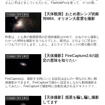
さんに手ほどきしていただいた、FlatAideProを使って、３つの画像
について編集してみました。
【天体観測】おとめ座レンズ状銀
天体撮影に関する事項
河M84、オリオン大星雲を撮影
昨夜は、とも座の散開星団の計画的撮影はやめて、かねてから撮影し
たかったM84を撮影するつもりでした。銀河は、どのように写るか、
いつもワクワクします。しかし、またライブスタックの星の数の壁が
立ちはだかりました。
【天体撮影】FireCapture2.6の設
天体撮影に関する事項
定の意味を知りたい
FireCaptureは、撮影する時にいじる設定はほんの一部なのに良い動
画撮影ができます。FireCaptureで細かい設定をしながら動画撮影を
してみたい。FireCaptureで撮影時に自動生成されるテキストファイ
ルの項目の意味を調べました。
【天体撮影】惑星を騙し騙し撮影
天体撮影に関する事項
してます