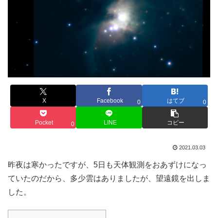
X
Facebook
はてブ
0
0
Pocket
LINE
コピー
0
2021.03.03
昨夜は寒かったですが、5日も天体観測をおあずけになっ
ていたのだから、多少雲はありましたが、望遠鏡を出しま
した。