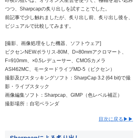
昨夜の狙いは、オリオン大星雲を使って、極軸を追い込み
つつ、Sharpcapの炙り出しを試すことでした。
前記事で少し触れましたが、炙り出し前、炙り出し後を、
ビジュアルで比較してみます。
[撮影、画像処理をした機器、ソフトウェア]
ビクセンNEWポラリス-80M、D=80mmアクロマート、
F=910mm、×0.5レデューサー、CMOSカメラ
ASI462MC、モータードライブMD-5（ビクセン）
撮影及びスタッキングソフト：SharpCap 3.2 (64 bit)で撮
影・ライブスタック
画像編集ソフト：Sharpcap、GIMP（色レベル補正）
撮影場所：自宅ベランダ
目次に戻る▶▶
Sharpcapによる炙り出し