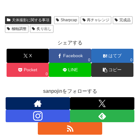
天体撮影に関する事項
Sharpcap
再チャレンジ
完成品
極軸調整
炙り出し
シェアする
X
Facebook
はてブ
0
0
Pocket
LINE
コピー
0
sanpojinをフォローする