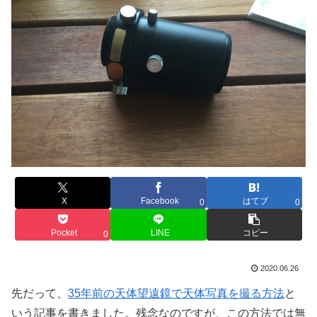
X
Facebook
はてブ
0
0
Pocket
LINE
コピー
0
2020.06.26
先だって、
35年前の天体望遠鏡で天体写真を撮る方法
と
いう記事を書きました。残念なのですが、この方法では無