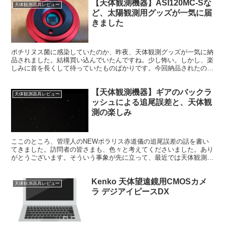
【天体観測機器】ASI120MC-Sな
天体観測器具レビュー
ど、太陽観測用グッズが一気に届
きました
ポチリヌス菌に感染していたのか、昨夜、天体観測グッズが一気に納
品されました。結構買い込んでいたんですね。少し怖い。しかし、楽
しみに首を長くして待っていたものばかりです。今回納品されたの
は、主に太陽観測に備えるためのものです。
【天体観測機器】ギアのバックラ
天体観測器具レビュー
ッシュによる追尾誤差と、天体観
測の楽しみ
ここのところ、管理人のNEWポラリス赤道儀の追尾誤差の話を書い
てきました。訪問者の皆さまも、色々と考えてくださいました。あり
がとうございます。そういう事象が先に立って、最近では天体観測を
楽しめてないなあと思います。
Kenko 天体望遠鏡用CMOSカメ
天体観測器具レビュー
ラ デジアイピースDX