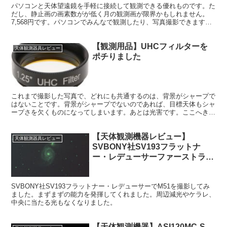
パソコンと天体望遠鏡を手軽に接続して観測できる優れものです。た
だし、静止画の画素数がが低く月の観測画が限界かもしれません。
7,568円です。パソコンでみんなで観測したり、写真撮影できます。
口コミの評価は別れます。
【観測用品】UHCフィルターを
天体観測器具レビュー
ポチりました
これまで撮影した写真で、どれにも共通するのは、背景がシャープで
はないことです。背景がシャープでないのであれば、目標天体もシャ
ープさを欠くものになってしまいます。あとは光害です。ここへき
て、いよいよ画質にこだわりたくなり、UHCフィルターをぽちりま
した。
【天体観測機器レビュー】
天体観測器具レビュー
SVBONY社SV193フラットナ
ー・レデューサーファーストライ
トその２
SVBONY社SV193フラットナー・レデューサーでM51を撮影してみ
ました。まずまずの能力を発揮してくれました。周辺減光やケラレ、
中央に当たる光もなくなりました。
【天体観測機器】ASI120MC-S、