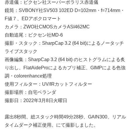
赤道儀：ビクセン社スーパーポラリス赤道儀
鏡筒：SVBONY社SV503 102ED D=102mm・f=714mm・
F値７、EDアポクロマート
カメラ：ZWO社CMOSカメラASI462MC
自動追尾：ビクセン社MD-6
撮影・スタック：SharpCap 3.2 (64 bit)によるノータッチ
ライブスタック
画像編集：SharpCap 3.2 (64 bit) のヒストグラムによる炙
り出し、FlatAideProによるカブリ補正、GIMPによる色強
調・colorenhance処理
使用フィルター：UV/IRカットフィルター
撮影場所：自宅ベランダ
撮影日：2022年3月8日火曜日
露出8秒間、総スタック時間49分28秒、GAIN300、リアル
タイムダーク補正使用。にて撮影しました。