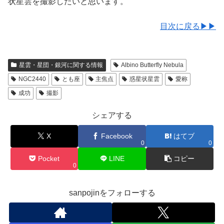
状星雲を撮影したいと思います。
目次に戻る▶▶
星雲・星団・銀河に関する情報
Albino Butterfly Nebula
NGC2440
とも座
主焦点
惑星状星雲
愛称
成功
撮影
シェアする
X
Facebook
はてブ
0
0
Pocket
LINE
コピー
0
sanpojinをフォローする