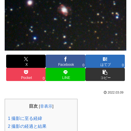
X
Facebook
はてブ
0
0
Pocket
LINE
コピー
0
2022.03.09
目次
[
非表示
]
1
撮影に至る経緯
2
撮影の経過と結果