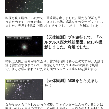
昨夜も良く晴れていたので、望遠鏡を出しました。新たなDSOを目
指すためです。考えた末に、ぎょしゃ座のM36を次のターゲットにし
ました。光度も6等級で探しやすそうです。しかし、M36は甘くあり
ませんでした。
【天体観測】プチ遠征して、「ヘ
星雲・星団・銀河に関する情報
ルクルス座大球状星団」M13を撮
影しました。奇麗でした。
昨夜は天気が曇りがちであり、雲の切れ間はあったのですが、天頂付
近は雲に占領されていて、目標としていたNGC3628の撮影は無理
で、何とか雲の切れていた東方面のヘルクレス座M13を撮影すること
にしました。天文ガイド誌の例のポスター掲載DSOの消化が出来ま
した。
【天体観測】M36をとらえまし
星雲・星団・銀河に関する情報
た！
なかなかとらえられなかったM36。ファインダーに入っていることは
間違いないと思うのですが、姿が見えません。もやもやとした日々を