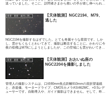
送っていました。そこに、訪問者さまから救いの手が差し伸べられま
した。今回もある行程を経ることでM36にたどり着こうというもので
す。
【天体観測】NGC2194、M79、
星雲・星団・銀河に関する情報
逃した
NGC2194を撮影するはずでした。とても奇麗そうな星団です。しか
し、雲がもくもくとわいてきて、撮影は断念することに。かわりに今
夜の収穫はM79にしようとしましたが、この空域にも雲がわいてき
て、撮影を断念せざるを得ませんでした。次の晴れた夜にリベンジし
ます。
【天体観測】おおいぬ座の
星雲・星団・銀河に関する情報
NGC2204を撮影しました
管理人の撮影システムは、口径80mm焦点距離910mmの屈折望遠鏡
と、赤道儀、モータードライブ、CMOSカメラASI462MC、×0.5レデ
ューサーです。自動導入や、ガイド撮影はできません。そして、昨夜
撮影出来そうな天体として選んだのが、NGC2204です。