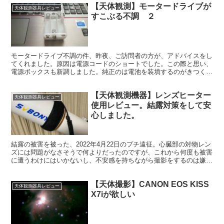
【天体観測】モータードライブが
天体観測器具レビュー
すこぶる不調 ２
モータードライブ不調の件、昨夜、ご訪問者の方が、アドバイスをし
てくれました。原因は電源コードのショートでした。この際と思い、
電源ボックスも新調しました。純正のは電池を装填するのがきつくて
大変だったので。あとはバッテリースナップに頼むのみです。
【天体観測機器】レンズヒーター
天体観測器具レビュー
使用レビュー。結露対策をして安
心しました。
結露の被害を被った、2022年4月22日のプチ遠征。心臓部の対物レン
ズには問題がなさそうで何よりだったのですが、これから何度も被害
に遭うわけにはいかないし、不安感を持ちながら撮影をするのは嫌な
ので、結露対策を実施しました。レンズヒーター等の購入です。
【天体撮影】CANON EOS KISS
天体観測器具レビュー
X7iが欲しい