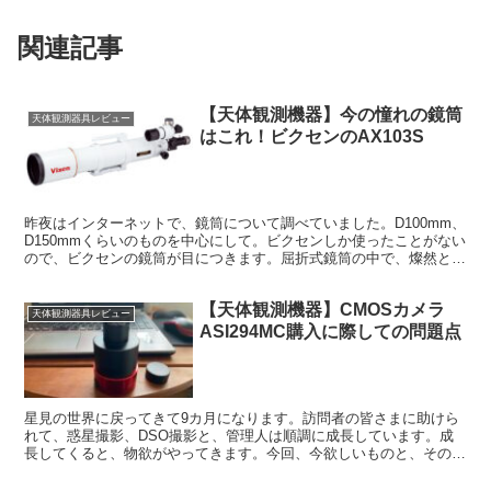
関連記事
【天体観測機器】今の憧れの鏡筒
天体観測器具レビュー
はこれ！ビクセンのAX103S
昨夜はインターネットで、鏡筒について調べていました。D100mm、
D150mmくらいのものを中心にして。ビクセンしか使ったことがない
ので、ビクセンの鏡筒が目につきます。屈折式鏡筒の中で、燦然と輝
いていたのが、ビクセンのAX103Sでした
【天体観測機器】CMOSカメラ
天体観測器具レビュー
ASI294MC購入に際しての問題点
星見の世界に戻ってきて9カ月になります。訪問者の皆さまに助けら
れて、惑星撮影、DSO撮影と、管理人は順調に成長しています。成
長してくると、物欲がやってきます。今回、今欲しいものと、その問
題点を考えてみました。