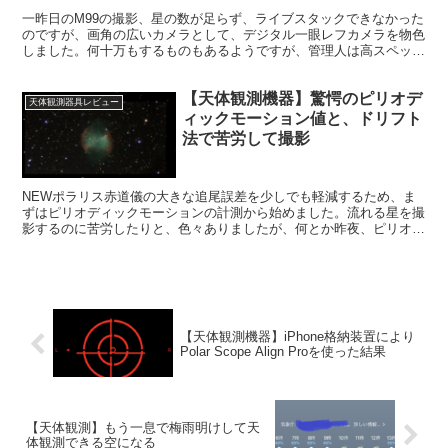
一昨日のM99の撮影、星の数が足らず、ライブスタックできなかった
のですが、画角の広いカメラとして、デジタル一眼レフカメラを物色
しました。何十万もするものもあるようですが、管理人は高スペック
を望んでいません。安くて、そこそこ写真が奇麗に撮れるものであれ
ば十分。
【天体観測機器】驚愕のピリオデ
天体観測器具レビュー
ィックモーション値と、ドリフト
法で苦労して撮影
NEWポラリス赤道儀の大きな追尾誤差を少しでも軽減するため、ま
ずはピリオディックモーションの計測から始めました。流れる星を撮
影するのに苦労したりと、色々ありましたが、何とか昨夜、ピリオデ
ィックモーションの値を出すことが出来ました。
【天体観測機器】iPhone格納装置により
Polar Scope Align Proを使った結果
【天体観測】もう一息で梅雨明けして天
体観測できる空になる