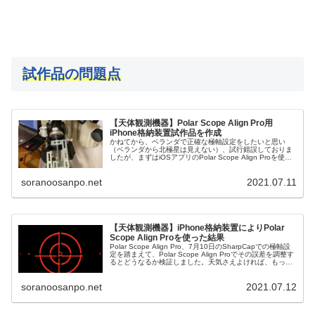
試作品の問題点
【天体観測機器】Polar Scope Align Pro用
iPhone格納装置試作品を作成
かねてから、ベランダで正確な極軸設定をしたいと思い
（ベランダから北極星は見えない）、試行錯誤しておりま
したが、まずはiOSアプリのPolar Scope Align Proを使え
るように、iPhoneの格納装置を作成することにし、昨日
DIYを実行しました。
soranoosanpo.net
2021.07.11
【天体観測機器】iPhone格納装置によりPolar
Scope Align Proを使った結果
Polar Scope Align Pro、7月10日のSharpCapでの極軸設
定を踏まえて、Polar Scope Align Proでその誤差を調整す
るとどうなるか検証しました。天気さえよければ、もっと
精緻に検証できるのですが。
soranoosanpo.net
2021.07.12