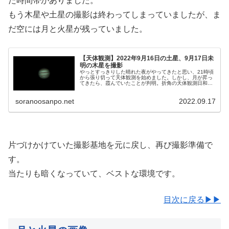
た時間帯がありました。
もう木星や土星の撮影は終わってしまっていましたが、ま
だ空には月と火星が残っていました。
【天体観測】2022年9月16日の土星、9月17日未
明の木星を撮影
やっとすっきりした晴れた夜がやってきたと思い、21時頃
から張り切って天体観測を始めました。しかし、月が昇っ
てきたら、霞んでいたことが判明。折角の天体観測日和で
したが、霞み越しの撮影となりました。どうりで土星が暗
いと思いました。
soranoosanpo.net
2022.09.17
片づけかけていた撮影基地を元に戻し、再び撮影準備で
す。
当たりも暗くなっていて、ベストな環境です。
目次に戻る▶▶