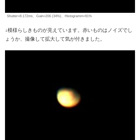
Shutter=8.172ms、Gain=206 (34%)、Histogramm=91%
↓模様らしきものが見えています。赤いものはノイズでし
ょうか、撮像して拡大して気が付きました。