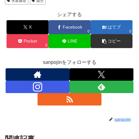
火星接近
霞空
シェアする
X
Facebook
はてブ
0
0
Pocket
LINE
コピー
0
sanpojinをフォローする
sanpojin
関連記事