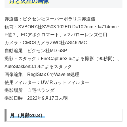
月と火星の画像
赤道儀：ビクセン社スーパーポラリス赤道儀
鏡筒：SVBONY社SV503 102ED D=102mm・f=714mm・
F値７、EDアポクロマート、×２バローレンズ使用
カメラ：CMOSカメラZWO社ASI462MC
自動追尾：ビクセン社MD-6SP
撮影・スタック：FireCapture2.6による撮影（90秒間）、
AutoStakkert3.1.4によるスタック
画像編集：RegiStax 6でWavelet処理
使用フィルター：UV/IRカットフィルター
撮影場所：自宅ベランダ
撮影日時：2022年9月17日未明
月（月齢20.8）