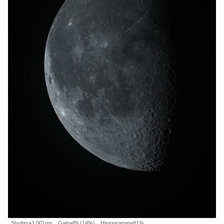
Shutter=1.001ms、Gain=89 (14%)、Histogramm=81%