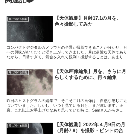
【天体観測】月齢17.1の月を、
月に関する情報
色々撮影してみた
コンパクトデジタルカメラで月の全景が撮影できることが分かり、月
への興味がむくむくと湧き上がってきました。月は身近な天体であり
ながら、日常すぎて、気合を入れて観測・撮影することは、あまりあ
りませんでした。そこで今回、月の撮影に力を入れました。
【天体画像編集】月を、さらに月
月に関する情報
らしくするために、再々編集
昨日のヒストグラムの編集で、そこそこ月の画像は、自然な感じに近
づいていました。しかし、いつも見ている月と、まだ違います。正
直、これ以上お手上げだなあと思っていた時に、Samさんからさら
なる編集の技のアドバイスがありました。そこで早速、取り組んでみ
ました。
【天体観測】2022年４月9日の月
月に関する情報
（月齢7.9）を撮影・ピントの合