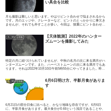
い具合を比較
月も撮影は難しいと思います。やはりピント合わせで悩まされるから
です。月のエッジや、クレーターなど、ピントのとっかかりに事欠き
ませんが、それでも外すことが多い。今回は、慎重にピント合わせを
行いました。そして、撮影した４画像のピントを比較してみました。
【天体観測】2022年のハンター
月に関する情報
ズムーンを撮影してみた
特定の月に紐づけられていませんが、中秋の名月の次に来る満月がハ
ンターズムーンです。また、ハーベストムーンの次に来る満月でもあ
ります。それは2022年10月10日午前5時55分にやってきました。昨夜
は雲の切れ間を狙って撮影しました。何とか撮影できました。
6月6日明け方、半影月食がありま
月に関する情報
す
6月21日の部分日食に比べると、かなり地味な存在ですが、6月6日
に、半影月食があります。最大食分が0.69という浅目であることや、