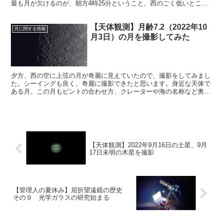
最も月が欠けるのが、朝方4時25分ということ、西のごく低いところ
で展開されることから、観測が難しいと思われます。
【天体観測】月齢7.2（2022年10
月に関する情報
月3日）の月を撮影してみた
夕方、西の空に上弦の月が奇麗に見えていたので、撮影をしてみまし
た。シーイングも良く、奇麗に撮影できたと思います。身近な天体で
ある月。この月もピントの合わせ方、クレーターや海の名称など奥が
深いです。まだ全く消化できていません。
【天体観測】2022年9月16日の土星、9月
17日未明の木星を撮影
【管理人の夏休み】屈折望遠鏡の歴史
その９ 光学ガラスの研究始まる