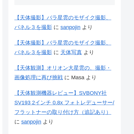
【天体撮影】バラ星雲のモザイク撮影、
パネル３を撮影
に
sanpojin
より
【天体撮影】バラ星雲のモザイク撮影、
パネル３を撮影
に
天体写真
より
【天体観測】オリオン大星雲の、撮影・
画像処理に再び挑戦
に
Masa
より
【天体観測機器レビュー】SVBONY社
SV193 2インチ 0.8x フォトレデューサー/
フラットナーの取り付け方（追記あり）
に
sanpojin
より