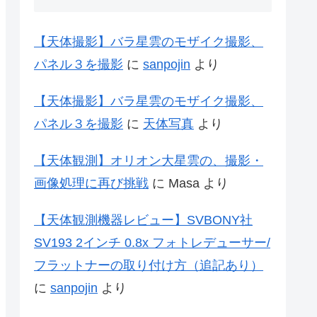
【天体撮影】バラ星雲のモザイク撮影、
パネル３を撮影
に
sanpojin
より
【天体撮影】バラ星雲のモザイク撮影、
パネル３を撮影
に
天体写真
より
【天体観測】オリオン大星雲の、撮影・
画像処理に再び挑戦
に
Masa
より
【天体観測機器レビュー】SVBONY社
SV193 2インチ 0.8x フォトレデューサー/
フラットナーの取り付け方（追記あり）
に
sanpojin
より