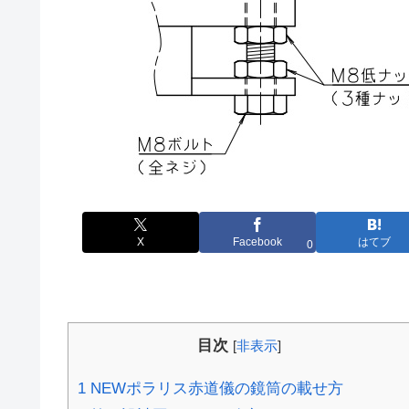
X
Facebook
はてブ
0
目次
[
非表示
]
1
NEWポラリス赤道儀の鏡筒の載せ方