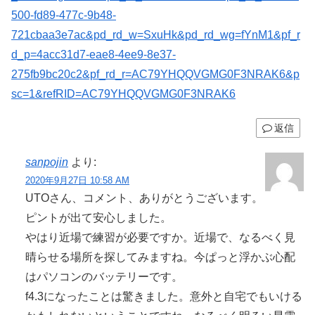
500-fd89-477c-9b48-
721cbaa3e7ac&pd_rd_w=SxuHk&pd_rd_wg=fYnM1&pf_r
d_p=4acc31d7-eae8-4ee9-8e37-
275fb9bc20c2&pf_rd_r=AC79YHQQVGMG0F3NRAK6&p
sc=1&refRID=AC79YHQQVGMG0F3NRAK6
返信
sanpojin
より:
2020年9月27日 10:58 AM
UTOさん、コメント、ありがとうございます。
ピントが出て安心しました。
やはり近場で練習が必要ですか。近場で、なるべく見
晴らせる場所を探してみますね。今ぱっと浮かぶ心配
はパソコンのバッテリーです。
f4.3になったことは驚きました。意外と自宅でもいける