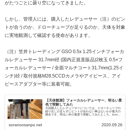
がたつごとに曇り空になってきました。
しかし、管理人には、購入したレデューサー（注）のピン
トが合うのか、ドローチューブが足りるのか、天体を対象
に実地観測して確認する使命があります。
（注）笠井トレーディング GSO 0.5x 1.25インチフォーカ
ルレデューサー 31.7mm径 (国内正規直販品)2枚玉 0.5×フ
ォーカルレデューサー / 全面マルチコート31.7mm(1.25イ
ンチ)径 / 取付規格M28.5CCDカメラやアイピース、アイ
ピースアダプター等に装着可能。
【天体観測】フォーカルレデューサー、明るい景
色で実験してみた
今回購入したレデューサーについては、ドローチューブの
繰り出しが足らずにピントが合わない事はないかが最大の
懸念です。明るい外の風景で実験してみたところ、4cmく
らいの繰り出しが残りました。早く晴れた夜空で月か惑星
を観測してピントが合うか実証したいです。
soranoosanpo.net
2020.09.26