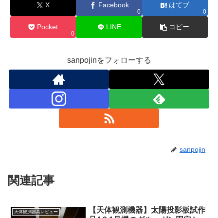
X
Facebook
はてブ
0
0
Pocket
LINE
コピー
0
sanpojinをフォローする
sanpojin
関連記事
【天体観測機器】太陽投影板試作
天体観測器具レビュー