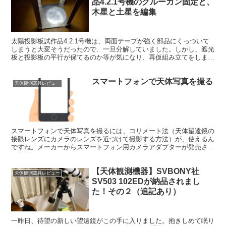
品4.2.1号機のグルーガン固定と、
木星と土星を編集
太陽投影板試作品4.2.1号機は、両面テープが強く部品にくっついて
しまうと大変そうだったので、一旦分解していました。しかし、遮光
板と投影板の平行が保てるのか等が気になり、再仮組み立てをしまし
た。条件は違うのですが、すべての部品をグルーガンで固定しまし
た。
スマートフォンで天体写真を撮る
天体観測器具レビュー
スマートフォンで天体写真を撮るには、コリメート法（天体望遠鏡の
接眼レンズにカメラのレンズを近づけて撮影する方法）が、使えるん
ですね。メーカーからスマートフォン用カメラアダプターが発売され
ています。
【天体観測機器】SVBONY社
天体観測器具レビュー
SV503 102EDが納品されまし
た！その２（追記あり）
一昨日、待望の新しい望遠鏡がこの手に入りました。抱きしめて眠り