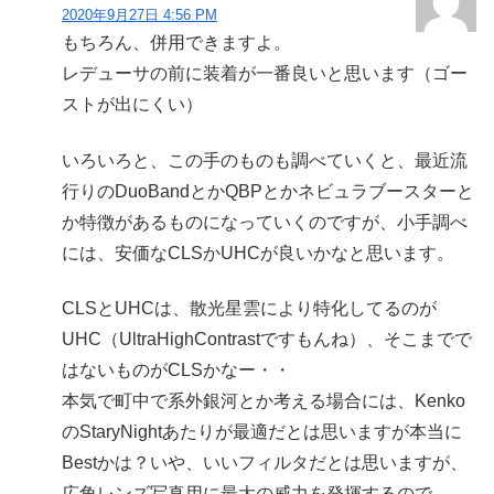
2020年9月27日 4:56 PM
もちろん、併用できますよ。
レデューサの前に装着が一番良いと思います（ゴー
ストが出にくい）
いろいろと、この手のものも調べていくと、最近流
行りのDuoBandとかQBPとかネビュラブースターと
か特徴があるものになっていくのですが、小手調べ
には、安価なCLSかUHCが良いかなと思います。
CLSとUHCは、散光星雲により特化してるのが
UHC（UltraHighContrastですもんね）、そこまでで
はないものがCLSかなー・・
本気で町中で系外銀河とか考える場合には、Kenko
のStaryNightあたりが最適だとは思いますが本当に
Bestかは？いや、いいフィルタだとは思いますが、
広角レンズ写真用に最大の威力を発揮するので。。