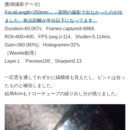
[動画撮影データ]
FocalLength=350mm→→昼間の撮影で出なかったのが出
ました。焦点距離が半分以下になってます。
Duration=60.007s、Frames captured=6868、
ROI=400×400、FPS (avg.)=114、Shutter=5.114ms、
Gain=360 (60%)、Histogramm=32%
［Wavele処理］
Layer１ Preview100、Sharpen0.13
一応雲を通してわずかに縞模様も見えたし。ピントは合っ
たものと確信しました。
結局4cmもドローチューブの繰り出し分が残りました。