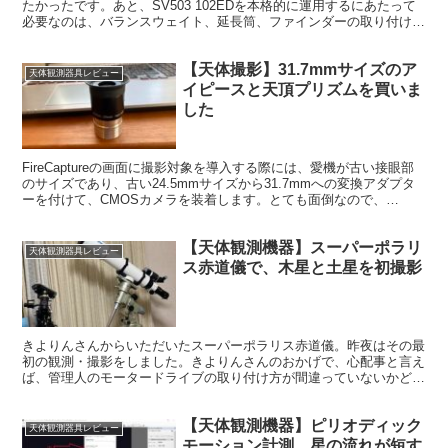
たかったです。あと、SV503 102EDを本格的に運用するにあたって
必要なのは、バランスウェイト、延長筒、ファインダーの取り付けで
す。どれも管理人にとって初めてのことばかりです。
【天体撮影】31.7mmサイズのア
天体観測器具レビュー
イピースと天頂プリズムを買いま
した
FireCaptureの画面に撮影対象を導入する際には、愛機が古い接眼部
のサイズであり、古い24.5mmサイズから31.7mmへの変換アダプタ
ーを付けて、CMOSカメラを装着します。とても面倒なので、
31.7mmサイズのアイピース等を購入しました。
【天体観測機器】スーパーポラリ
天体観測器具レビュー
ス赤道儀で、木星と土星を初撮影
きよりんさんからいただいたスーパーポラリス赤道儀。昨夜はその最
初の観測・撮影をしました。きよりんさんのおかげで、心配事と言え
ば、管理人のモータードライブの取り付け方が間違っていないかどう
かくらいです。とにかく新しい赤道儀を使えることに、わくわくして
いました。
【天体観測機器】ピリオディック
天体観測器具レビュー
モーション計測、星の流れが短す