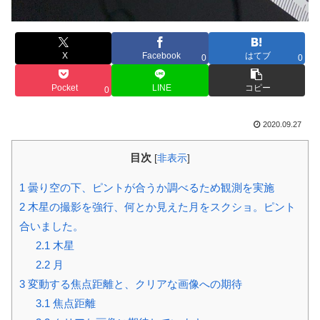
X
Facebook
はてブ
0
0
Pocket
LINE
コピー
0
2020.09.27
目次
[
非表示
]
1
曇り空の下、ピントが合うか調べるため観測を実施
2
木星の撮影を強行、何とか見えた月をスクショ。ピント
合いました。
2.1
木星
2.2
月
3
変動する焦点距離と、クリアな画像への期待
3.1
焦点距離