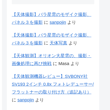
【天体撮影】バラ星雲のモザイク撮影、
パネル３を撮影
に
sanpojin
より
【天体撮影】バラ星雲のモザイク撮影、
パネル３を撮影
に
天体写真
より
【天体観測】オリオン大星雲の、撮影・
画像処理に再び挑戦
に
Masa
より
【天体観測機器レビュー】SVBONY社
SV193 2インチ 0.8x フォトレデューサー/
フラットナーの取り付け方（追記あり）
に
sanpojin
より