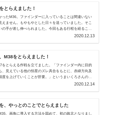
6をとらえました！
かったM36。ファインダーに入っていることは間違いない
見えません。もやもやとした日々を送っていました。そこ
いの手が差し伸べられました。今回もある行程を経ること
というものです。
2020.12.13
、M38をとらえました！
37をとらえる作戦を立てました。「ファインダー内に目的
も、見えている他の恒星のズレ具合をもとに、赤緯方向及
精度を上げていくことが肝要。」というまいくろさんの言
。作戦は成功するか？
2020.12.14
5を、やっとのことでとらえました
M35、画角に導入する方法を固めて、初の敗北となりまし