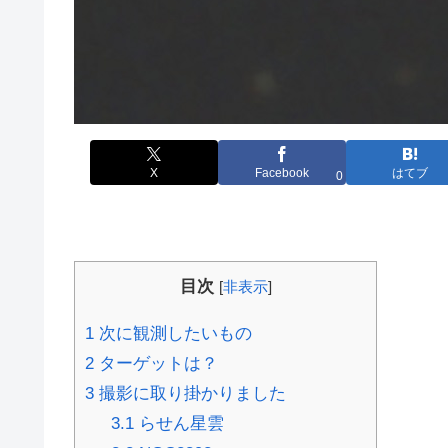
X
Facebook
はてブ
0
目次
[
非表示
]
1
次に観測したいもの
2
ターゲットは？
3
撮影に取り掛かりました
3.1
らせん星雲