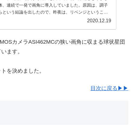
体、連続で一発で画角に導入していました。原因は、調子
らという結論を出したので、昨夜は、リベンジということ
た。
2020.12.19
OSカメラASI462MCの狭い画角に収まる球状星団
ています。
ットを決めました。
目次に戻る▶▶