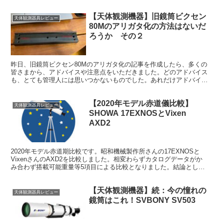
ットで使ってもよいです。
【天体観測機器】旧鏡筒ビクセン
天体観測器具レビュー
80Mのアリガタ化の方法はないだ
ろうか その２
昨日、旧鏡筒ビクセン80Mのアリガタ化の記事を作成したら、多くの
皆さまから、アドバイスや注意点をいただきました。どのアドバイス
も、とても管理人には思いつかないものでした。あれだけアドバイス
があると、どうするかとても迷ってしまうという、嬉しい悲鳴です。
【2020年モデル赤道儀比較】
天体観測器具レビュー
SHOWA 17EXNOSとVixen
AXD2
2020年モデル赤道期比較です。昭和機械製作所さんの17EXNOSと
VixenさんのAXD2を比較しました。相変わらずカタログデータがか
み合わず搭載可能重量等5項目による比較となりました。結論として
は、どちらも優秀で比較できないとしました。
【天体観測機器】続：今の憧れの
天体観測器具レビュー
鏡筒はこれ！SVBONY SV503