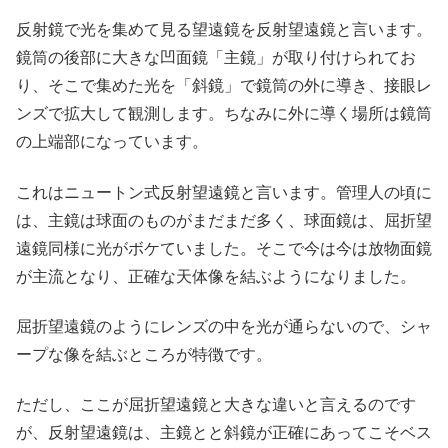
反射鏡で光を集めて見る望遠鏡を反射望遠鏡と言います。
鏡筒の後部に大きな凹面鏡「主鏡」が取り付けられてお
り、そこで集めた光を「斜鏡」で鏡筒の外に導き、接眼レ
ンズで拡大して観測します。ちなみに外に導く場所は鏡筒
の上端部になっています。
これはニュートン式反射望遠鏡と言います。管理人の頃に
は、主鏡は球面のものがまだまだ多く、球面鏡は、屈折望
遠鏡同様に光がボケていました。そこで今は今は放物面鏡
が主流となり、正確な天体像を結ぶようになりました。
屈折望遠鏡のようにレンズの中を光が通らないので、シャ
ープな像を結ぶところが特徴です。
ただし、ここが屈折望遠鏡と大きな違いと言えるのです
が、反射望遠鏡は、主鏡とと斜鏡が正確にあってこそベス