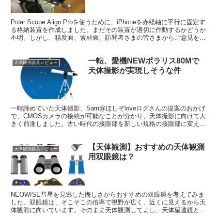
Polar Scope Align Proを使うために、iPhoneを赤経軸に平行に固定す
る格納装置を作成しました。まだその装置が適切に作動するかどうか
不明。しかし、精度面、素材面、訪問者さまの皆さまからご意見をい
ただき、装置に欠点があることが分かりました。
一転、愛機NEWポラリス80Mで
天体観測器具レビュー
天体撮影が実現しそうな件
一時諦めていた天体撮影、Sam@ほしぞloveログさんの提案のおかげ
で、CMOSカメラの接続が可能なことが分かり、天体撮影に向けて大
きく前進しました。古い時代の接眼部を新しい規格の接眼部に変える
アダプターがあったのです。これからの展開が楽しみです。
【天体観測】おすすめの天体観測
天体観測器具レビュー
用双眼鏡は？
NEOWISE彗星を見逃した悔しさからおすすめの双眼鏡を考えてみま
した。双眼鏡は、そこそこの倍率で視野が広く、近くに見えるから天
体観測に向いています。そのまま天体観測してよし、天体望遠鏡とセ