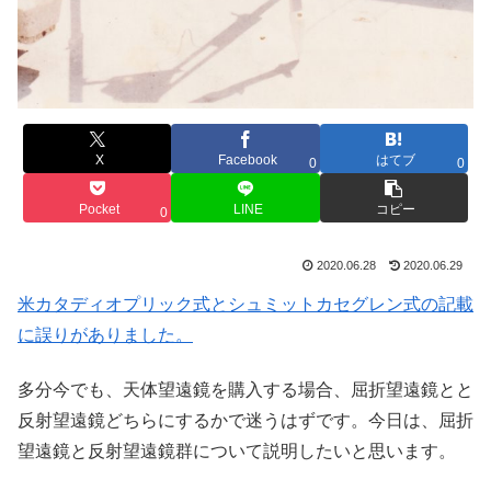
X
Facebook
はてブ
0
0
Pocket
LINE
コピー
0
2020.06.28
2020.06.29
米カタディオプリック式とシュミットカセグレン式の記載
に誤りがありました。
多分今でも、天体望遠鏡を購入する場合、屈折望遠鏡とと
反射望遠鏡どちらにするかで迷うはずです。今日は、屈折
望遠鏡と反射望遠鏡群について説明したいと思います。