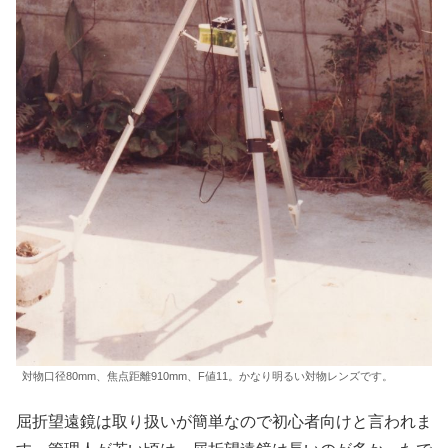
対物口径80mm、焦点距離910mm、F値11。かなり明るい対物レンズです。
屈折望遠鏡は取り扱いが簡単なので初心者向けと言われま