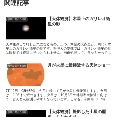
関連記事
【天体観測】木星上のガリレオ衛
惑星に関する情報
星の影
天体観測して得した気になるもの、二つ。木星の大赤斑と、同じく木
星上のガリレオ衛星の影です。管理人の愛機では、ガリレオ衛星の影
は眼視では絶対に見つけられません。画像処理して、ラッキーって思
うものです。今日は、ガリレオ衛星の影のある木星の画像を掲載しま
す。
月が火星に最接近する天体ショー
惑星に関する情報
7月12日、08時32分、先月に続いて月が火星に最接近します。今回
は、2°03′まで近づきます。火星は、10月6日の地球準大接近に向け
て、どんどん観測しやすくなっています。しかも、今回もー0.7等ま
で明るくなっています。
【天体観測】撮影した土星の歴
惑星に関する情報
史、ふりかえり