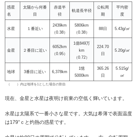
惑星
太陽から何番
赤道半
公転周
平均密
軌道長半径
名
目
径
期
度
2439km
5806km
水星
１番近い
88日
5.43g/㎤
（0.38）
（0.38）
1億849万
6052km
224.70
金星
２番目に近い
km
5.20g/㎤
（0.95）
日
（0.72）
1憶
365.26
5.515g/
地球
3番目に近い
6,378km
5000km
日
㎤
（ ）内は地球を1とした場合の割合
現在、金星と水星は夜明け前東の空低く輝いています。
水星は太陽系で一番小さな星です。大気は希薄で表面温度
は179°ｃと灼熱の惑星です。