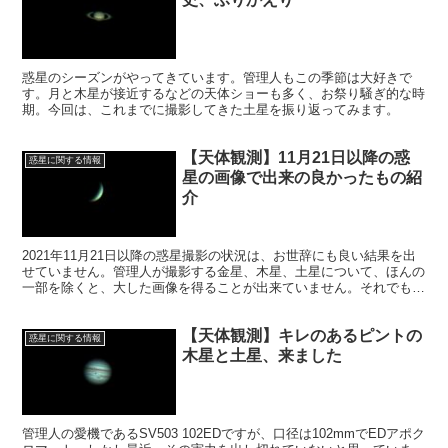
惑星のシーズンがやってきています。管理人もこの季節は大好きで
す。月と木星が接近するなどの天体ショーも多く、お祭り騒ぎ的な時
期。今回は、これまでに撮影してきた土星を振り返ってみます。
【天体観測】11月21日以降の惑
惑星に関する情報
星の画像で出来の良かったもの紹
介
2021年11月21日以降の惑星撮影の状況は、お世辞にも良い結果を出
せていません。管理人が撮影する金星、木星、土星について、ほんの
一部を除くと、大した画像を得ることが出来ていません。それでも、
中には、まずまずの出来の画像もありました。今回そのご紹介です。
【天体観測】キレのあるピントの
惑星に関する情報
木星と土星、来ました
管理人の愛機であるSV503 102EDですが、口径は102mmでEDアポク