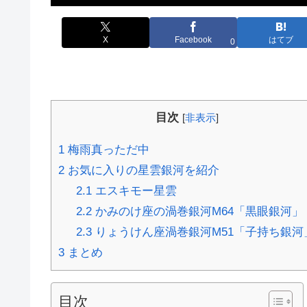
X
Facebook
はてブ
0
目次
[
非表示
]
1
梅雨真っただ中
2
お気に入りの星雲銀河を紹介
2.1
エスキモー星雲
2.2
かみのけ座の渦巻銀河M64「黒眼銀河」
2.3
りょうけん座渦巻銀河M51「子持ち銀河
3
まとめ
目次