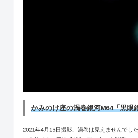
かみのけ座の渦巻銀河M64「黒眼
2021年4月15日撮影。渦巻は見えませんで