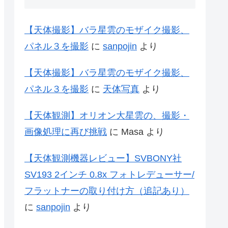
【天体撮影】バラ星雲のモザイク撮影、
パネル３を撮影
に
sanpojin
より
【天体撮影】バラ星雲のモザイク撮影、
パネル３を撮影
に
天体写真
より
【天体観測】オリオン大星雲の、撮影・
画像処理に再び挑戦
に
Masa
より
【天体観測機器レビュー】SVBONY社
SV193 2インチ 0.8x フォトレデューサー/
フラットナーの取り付け方（追記あり）
に
sanpojin
より