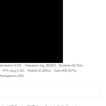
esolution=0.54″、Filename=Jup_002551、Duration=60.011s、
8、FPS (avg.)=115、Shutter=8.200ms、Gain=403 (67%)、
Histogramm=50%