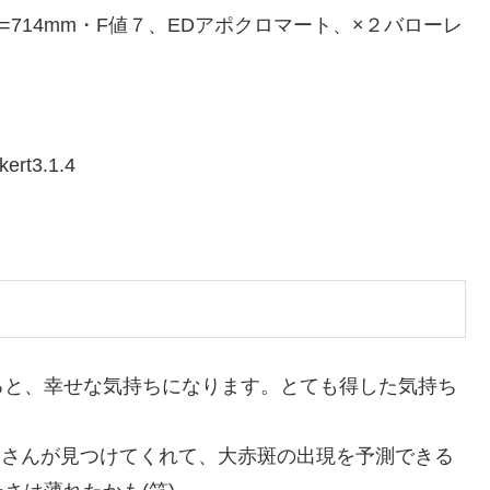
mm・f=714mm・F値７、EDアポクロマート、×２バローレ
rt3.1.4
ると、幸せな気持ちになります。とても得した気持ち
ろさんが見つけてくれて、大赤斑の出現を予測できる