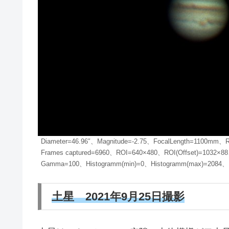
Diameter=46.96″、Magnitude=-2.75、FocalLength=1100mm、R
Frames captured=6960、ROI=640×480、ROI(Offset)=1032×8
Gamma=100、Histogramm(min)=0、Histogramm(max)=2084、
土星 2021年9月25日撮影