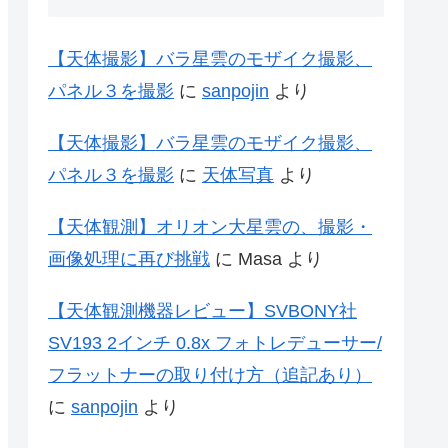
【天体撮影】バラ星雲のモザイク撮影、
パネル３を撮影
に
sanpojin
より
【天体撮影】バラ星雲のモザイク撮影、
パネル３を撮影
に
天体写真
より
【天体観測】オリオン大星雲の、撮影・
画像処理に再び挑戦
に
Masa
より
【天体観測機器レビュー】SVBONY社
SV193 2インチ 0.8x フォトレデューサー/
フラットナーの取り付け方（追記あり）
に
sanpojin
より