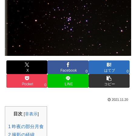
X
Facebook
はてブ
0
0
Pocket
LINE
コピー
0
2021.11.20
目次
[
非表示
]
1
昨夜の部分月食
2
撮影の経緯