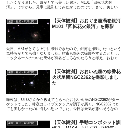
したくなりました。形がとても美しい銀河、M101「回転花火銀
河」、ですから。見事に撮影してみたかったのです。さて、美しい銀
河を見ることができるでしょうか。
【天体観測】おおぐま座渦巻銀河
星雲・星団・銀河に関する情報
M101「回転花火銀河」を撮影
先日、M51がとても上手に撮影できたので、銀河を撮影したいという
気持ちがとても強くなりました。昨夜も銀河の撮影をすることとし、
ニックネームのついた天体が有名どころなのだろうと考え、おおぐま
座の渦巻銀河M101「回転花火銀河」を撮影することにしました。
【天体観測】おおいぬ座の線香花
星雲・星団・銀河に関する情報
火状星団NGC2362を撮影しまし
た
昨夜は、UTOさんから教えてもらったおおいぬ座のNGC2362がター
ゲットでした。昨夜はライブスタックが調子が悪く、NGC2362はと
ても美しかったのに悔しい思いでした。今日は天気が悪いそうなの
で、次の天気の良い夜に再チャレンジします。
【天体観測】手動コンポジット訓
星雲・星団・銀河に関する情報