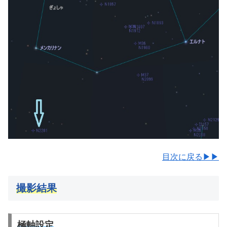
目次に戻る▶▶
撮影結果
極軸設定