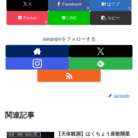
X
Facebook
はてブ
0
0
Pocket
LINE
コピー
0
sanpojinをフォローする
sanpojin
関連記事
【天体観測】はくちょう座散開星
星雲・星団・銀河に関する情報