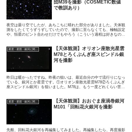
団M39を撮影（COSMETIC数値
で教訓あり）
夜空は曇り空でしたが、あちこちに晴れた部分がありました。天体観
測をしたくてうずうずしていたので、撮影に至らなくても、極軸設定
や、恒星のピント合わせだけでもやろう（こういう過程は好きなので
ある）と思い、観測基地を設営しました。その結果M39を撮影しまし
た。
【天体観測】オリオン座散光星雲
星雲・星団・銀河に関する情報
M78とろくぶんぎ座スピンドル銀
河を撮影
昨日は暖かったですね。昨夜の狙いは、最近自分の中で流行りになっ
ている、銀河とか星雲です。①オリオン座散光星雲M78②ろくぶんぎ
座スピンドル銀河）を狙いました。M78は、もう一度どれくらい苦労
するか試してみたかったので、再チャレンジです。
【天体観測】おおぐま座渦巻銀河
星雲・星団・銀河に関する情報
M101「回転花火銀河を撮影
先般、回転花火銀河を再編集してみました。再編集したら、再度撮影