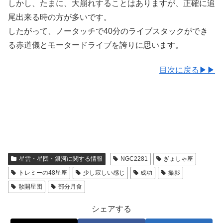
しかし、たまに、大崩れすることはありますが、正確に追
尾出来る時の方が多いです。
したがって、ノータッチで40分のライブスタックができ
る赤道儀とモータードライブを誇りに思います。
目次に戻る▶▶
星雲・星団・銀河に関する情報
NGC2281
ぎょしゃ座
トレミーの48星座
少し寂しい感じ
成功
撮影
散開星団
部分月食
シェアする