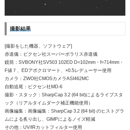
撮影結果
[撮影をした機器、ソフトウェア]
赤道儀：ビクセン社スーパーポラリス赤道儀
鏡筒：SVBONY社SV503 102ED D=102mm・f=714mm・
F値７、EDアポクロマート、×0.5レデューサー使用
カメラ：ZWO社CMOSカメラASI462MC
自動追尾：ビクセン社MD-6
撮影・スタック：SharpCap 3.2 (64 bit)によるライブスタ
ック（リアルタイムダーク補正機能使用）
画像編集：画像編集：SharpCap 3.2 (64 bit) のヒストグラ
ムによる炙り出し、GIMPによるノイズ軽減
その他：UV/IRカットフィルター使用