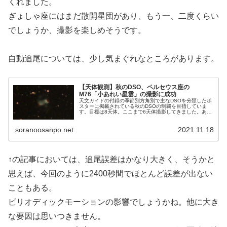
くれました。
ぎょしゃ座にはまだ散開星団があり、もう一、二度くらい
でしょうか、撮影を楽しめそうです。
自動追尾については、少し気まぐれなところがあります。
【天体観測】秋のDSO、ペルセウス座の
M76「小あれい星雲」の撮影に成功
天文ガイドの付録の季節別方角別で主なDSOを分類したポ
スターに掲載されている秋のDSOの制覇を目指していま
す。目標は8天体。ここまで6天体撮影してきました。あ
と、2天体、昨夜の目標はペルセウス座の惑星状星雲
M76「小あれい星雲」。視等級12.2の強敵です。
soranoosanpo.net
2021.11.18
↑の記事においては、追尾誤差はかなり大きく、そうかと
思えば、今回のように2400秒間でほとんど誤差が出ない
こともある。
ピリオディックモーションの影響でしょうかね。他に大き
な要因は思いつきません。