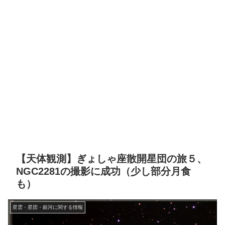
【天体観測】ぎょしゃ座散開星団の旅５、
NGC2281の撮影に成功（少し部分月食
も）
星雲・星団・銀河に関する情報