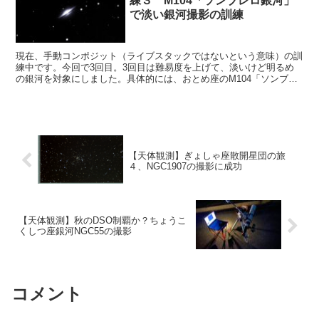
練３ M104「ソンブレロ銀河」
で淡い銀河撮影の訓練
現在、手動コンポジット（ライブスタックではないという意味）の訓
練中です。今回で3回目。3回目は難易度を上げて、淡いけど明るめ
の銀河を対象にしました。具体的には、おとめ座のM104「ソンブレ
ロ銀河」を訓練の対象としました。
【天体観測】ぎょしゃ座散開星団の旅
４、NGC1907の撮影に成功
【天体観測】秋のDSO制覇か？ちょうこ
くしつ座銀河NGC55の撮影
コメント