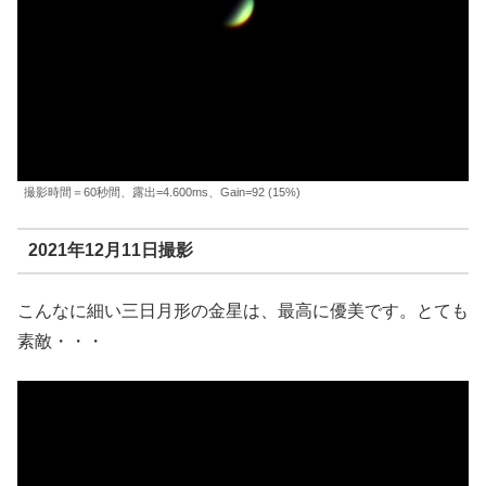
撮影時間＝60秒間、露出=4.600ms、Gain=92 (15%)
2021年12月11日撮影
こんなに細い三日月形の金星は、最高に優美です。とても
素敵・・・