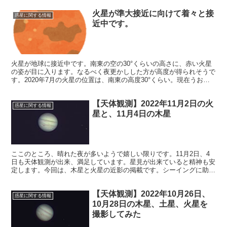
火星が準大接近に向けて着々と接
惑星に関する情報
近中です。
火星が地球に接近中です。南東の空の30°くらいの高さに、赤い火星
の姿が目に入ります。なるべく夜更かしした方が高度が得られそうで
す。2020年7月の火星の位置は、南東の高度30°くらい。現在うお座
とみずがめ座の間付近に輝いていています。
【天体観測】2022年11月2日の火
惑星に関する情報
星と、11月4日の木星
ここのところ、晴れた夜が多いようで嬉しい限りです。11月2日、4
日も天体観測が出来、満足しています。星見が出来ていると精神も安
定します。今回は、木星と火星の近影の掲載です。シーイングに助け
られてまずまずの出来栄えです。
【天体観測】2022年10月26日、
惑星に関する情報
10月28日の木星、土星、火星を
撮影してみた