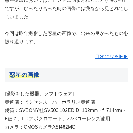
惑星撮影においては、ピントに悩まされることが多かった
ですが、ぴったり合った時の画像には我ながら見とれてし
まいました。
今回は昨年撮影した惑星の画像で、出来の良かったものを
振り返ります。
目次に戻る▶▶
惑星の画像
[撮影をした機器、ソフトウェア]
赤道儀：ビクセンスーパーポラリス赤道儀
鏡筒：SVBONY社SV503 102ED D=102mm・f=714mm・
F値７、EDアポクロマート、×2バローレンズ使用
カメラ：CMOSカメラASI462MC