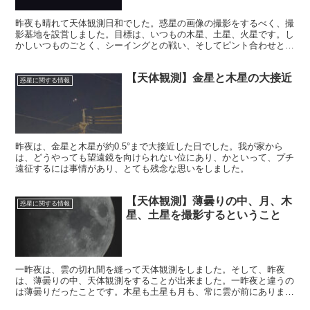
昨夜も晴れて天体観測日和でした。惑星の画像の撮影をするべく、撮
影基地を設営しました。目標は、いつもの木星、土星、火星です。し
かしいつものごとく、シーイングとの戦い、そしてピント合わせとの
戦いが待っていました。結果としてはうまくまとまったと思います。
【天体観測】金星と木星の大接近
惑星に関する情報
昨夜は、金星と木星が約0.5°まで大接近した日でした。我が家から
は、どうやっても望遠鏡を向けられない位にあり、かといって、プチ
遠征するには事情があり、とても残念な思いをしました。
【天体観測】薄曇りの中、月、木
惑星に関する情報
星、土星を撮影するということ
一昨夜は、雲の切れ間を縫って天体観測をしました。そして、昨夜
は、薄曇りの中、天体観測をすることが出来ました。一昨夜と違うの
は薄曇りだったことです。木星も土星も月も、常に雲が前にありまし
た。雲の切れ間を待たなくて良いので、じれったさは昨夜の方が下で