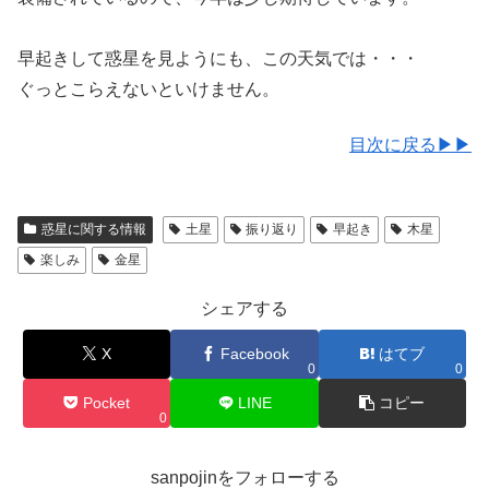
早起きして惑星を見ようにも、この天気では・・・
ぐっとこらえないといけません。
目次に戻る▶▶
惑星に関する情報
土星
振り返り
早起き
木星
楽しみ
金星
シェアする
X
Facebook
はてブ
0
0
Pocket
LINE
コピー
0
sanpojinをフォローする