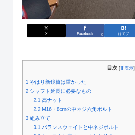
X
Facebook
はてブ
0
目次
[
非表示
]
1
やはり新鏡筒は重かった
2
シャフト延長に必要なもの
2.1
高ナット
2.2
M16・8cmの中ネジ六角ボルト
3
組み立て
3.1
バランスウェイトと中ネジボルト