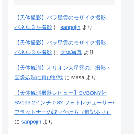
【天体撮影】バラ星雲のモザイク撮影、
パネル３を撮影
に
sanpojin
より
【天体撮影】バラ星雲のモザイク撮影、
パネル３を撮影
に
天体写真
より
【天体観測】オリオン大星雲の、撮影・
画像処理に再び挑戦
に
Masa
より
【天体観測機器レビュー】SVBONY社
SV193 2インチ 0.8x フォトレデューサー/
フラットナーの取り付け方（追記あり）
に
sanpojin
より