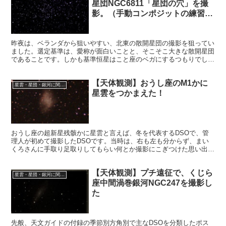
星団NGC6811「星団の穴」を撮
影。（手動コンポジットの練習と
兼ねて）
昨夜は、ベランダから狙いやすい、北東の散開星団の撮影を狙ってい
ました。選定基準は、愛称が面白いことと、そこそこ大きな散開星団
であることです。しかも基準恒星はこと座のベガにするつもりでした
ので、その周辺で。見つけました。星団の穴NGC6811です。
【天体観測】おうし座のM1かに
星雲・星団・銀河に関する情報
星雲をつかまえた！
おうし座の超新星残骸かに星雲と言えば、冬を代表するDSOで、管
理人が初めて撮影したDSOです。当時は、右も左も分からず、まい
くろさんに手取り足取りしてもらい何とか撮影にこぎつけた思い出が
あります。今回再撮影し、1年前と比較などしてみたいと思います。
【天体観測】プチ遠征で、くじら
星雲・星団・銀河に関する情報
座中間渦巻銀河NGC247を撮影し
た
先般、天文ガイドの付録の季節別方角別で主なDSOを分類したポス