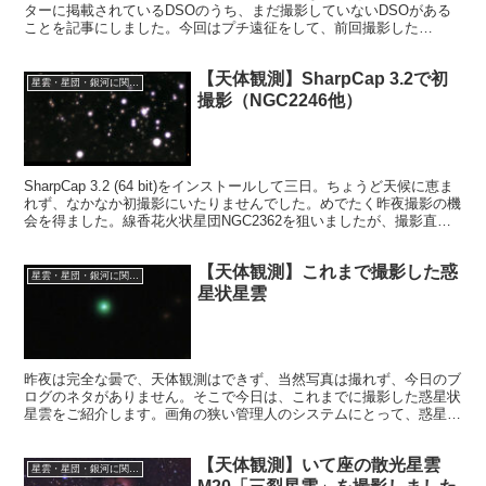
ターに掲載されているDSOのうち、まだ撮影していないDSOがある
ことを記事にしました。今回はプチ遠征をして、前回撮影した
NGC253に続いて、秋のDSOのうちNGC247を撮影した話です。
【天体観測】SharpCap 3.2で初
星雲・星団・銀河に関する情報
撮影（NGC2246他）
SharpCap 3.2 (64 bit)をインストールして三日。ちょうど天候に恵ま
れず、なかなか初撮影にいたりませんでした。めでたく昨夜撮影の機
会を得ました。線香花火状星団NGC2362を狙いましたが、撮影直前
に空を雲に覆われ、今回も撮影ならずです。
【天体観測】これまで撮影した惑
星雲・星団・銀河に関する情報
星状星雲
昨夜は完全な曇で、天体観測はできず、当然写真は撮れず、今日のブ
ログのネタがありません。そこで今日は、これまでに撮影した惑星状
星雲をご紹介します。画角の狭い管理人のシステムにとって、惑星状
星雲は魅力的で、撮影機会を得るのが貴重なのです。
【天体観測】いて座の散光星雲
星雲・星団・銀河に関する情報