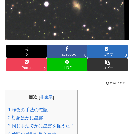
X
Facebook
はてブ
0
0
Pocket
LINE
コピー
0
2020.12.15
目次
[
非表示
]
1
昨夜の手法の確認
2
対象はかに星雲
3
同じ手法でかに星雲を捉えた！
4
前回の撮影結果と比較