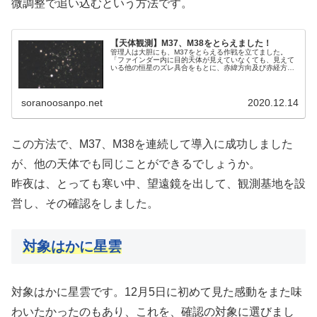
微調整で追い込むという方法です。
【天体観測】M37、M38をとらえました！
管理人は大胆にも、M37をとらえる作戦を立てました。
「ファインダー内に目的天体が見えていなくても、見えて
いる他の恒星のズレ具合をもとに、赤緯方向及び赤経方向
の移動量の精度を上げていくことが肝要。」というまいく
ろさんの言葉に納得したからです。作戦は成功するか？
soranoosanpo.net
2020.12.14
この方法で、M37、M38を連続して導入に成功しました
が、他の天体でも同じことができるでしょうか。
昨夜は、とっても寒い中、望遠鏡を出して、観測基地を設
営し、その確認をしました。
対象はかに星雲
対象はかに星雲です。12月5日に初めて見た感動をまた味
わいたかったのもあり、これを、確認の対象に選びまし