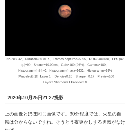
No.205042、Duration=60.011s、Frames captured=5995、ROI=640×480、FPS (av
g.)=99、Shutter=10.00ms、Gain=160 (26%)、Gamma=100、
Histogramm(min)=0、Histogramm(max)=3632、Histogramm=88%
［Wavelet処理］Layer１ Denoise0.15 Sharpen 0.17 Preview100
Layer2 Sharpen0.1 Preview3.0
2020年10月25日21:27撮影
上の画像とほぼ同じ画像です。30分程度では、火星の自
転は分からないですね。そうとう夜更かしする勇気がなけ