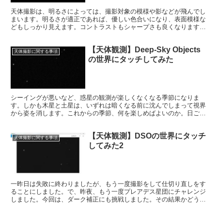
天体撮影は、明るさによっては、撮影対象の模様や影などが飛んでし
まいます。明るさが適正であれば、優しい色合いになり、表面模様な
どもしっかり見えます。コントラストもシャープさも良くなります。
適正な明るさにするためには、GAIN、露出、EXP.、ヒストグラムで
す。
【天体観測】Deep-Sky Objects
天体撮影に関する事項
の世界にタッチしてみた
シーイングが悪いなど、惑星の観測が楽しくなくなる季節になりま
す。しかも木星と土星は、いずれは暗くなる前に沈んでしまって視界
から姿を消します。これからの季節、何を楽しめばよいのか。日ごろ
からあこがれていた、Deep-Sky Objectsの世界です。
【天体観測】DSOの世界にタッチ
天体撮影に関する事項
してみた2
一昨日は失敗に終わりましたが、もう一度撮影をして仕切り直しをす
ることにしました。で、昨夜、もう一度プレアデス星団にチャレンジ
しました。今回は、ダーク補正にも挑戦しました。その結果かどうか
わかりませんが、まずまずの良像を得ました。