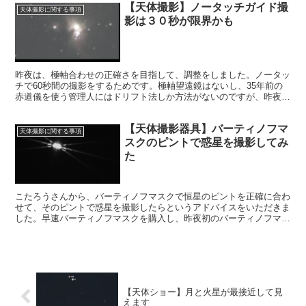
【天体撮影】ノータッチガイド撮
天体撮影に関する事項
影は３０秒が限界かも
昨夜は、極軸合わせの正確さを目指して、調整をしました。ノータッ
チで60秒間の撮影をするためです。極軸望遠鏡はないし、35年前の
赤道儀を使う管理人にはドリフト法しか方法がないのですが、昨夜は
苦戦しました。結果はノータッチでは30秒間が限界というものでし
た。
【天体撮影器具】バーティノフマ
天体撮影に関する事項
スクのピントで惑星を撮影してみ
た
こたろうさんから、バーティノフマスクで恒星のピントを正確に合わ
せて、そのピントで惑星を撮影したらというアドバイスをいただきま
した。早速バーティノフマスクを購入し、昨夜初のバーティノフマス
クのピント合わせを行いました。そのピントで惑星を撮影してみた結
果です。
【天体ショー】月と火星が最接近して見
えます