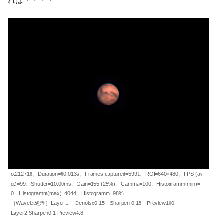
れば・・・・
o.212718、Duration=60.013s、Frames captured=5991、ROI=640×480、FPS (av
g.)=99、Shutter=10.00ms、Gain=155 (25%)、Gamma=100、Histogramm(min)=
0、Histogramm(max)=4044、Histogramm=98%
［Wavelet処理］Layer１ Denoise0.15 Sharpen 0.16 Preview100
Layer2 Sharpen0.1 Preview4.8