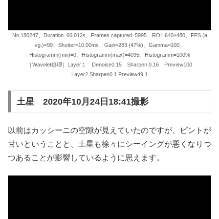
No.180247、Duration=60.012s、Frames captured=5995、ROI=640×480、FPS (a
vg.)=99、Shutter=10.00ms、Gain=283 (47%)、Gamma=100、
Histogramm(min)=0、Histogramm(max)=4095、Histogramm=100%
［Wavelet処理］Layer１ Denoise0.15 Sharpen 0.16 Preview100
Layer2 Sharpen0.1 Preview49.1
土星 2020年10月24日18:41撮影
以前はカッシーニの空隙が見えていたのですが、ピントが
甘いということと、土星も徐々にシーイングが悪くなりつ
つあることが影響しているように思えます。