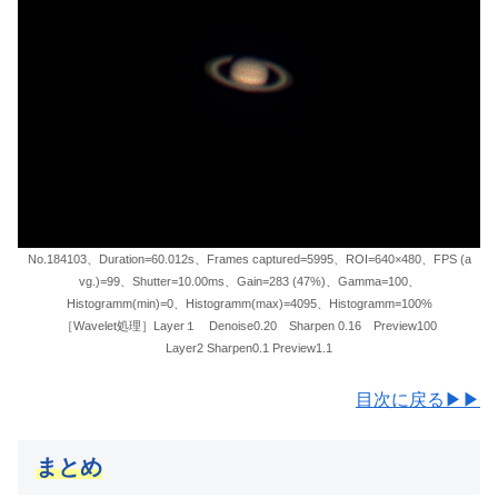
No.184103、Duration=60.012s、Frames captured=5995、ROI=640×480、FPS (a
vg.)=99、Shutter=10.00ms、Gain=283 (47%)、Gamma=100、
Histogramm(min)=0、Histogramm(max)=4095、Histogramm=100%
［Wavelet処理］Layer１ Denoise0.20 Sharpen 0.16 Preview100
Layer2 Sharpen0.1 Preview1.1
目次に戻る▶▶
まとめ