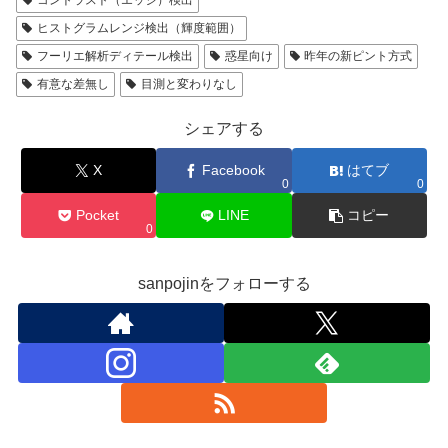
コントラスト（エッジ）検出
ヒストグラムレンジ検出（輝度範囲）
フーリエ解析ディテール検出
惑星向け
昨年の新ピント方式
有意な差無し
目測と変わりなし
シェアする
X
Facebook
はてブ
0
0
Pocket
LINE
コピー
0
sanpojinをフォローする