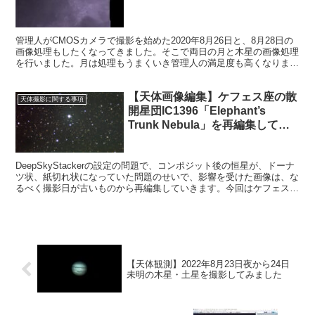
管理人がCMOSカメラで撮影を始めた2020年8月26日と、8月28日の
画像処理もしたくなってきました。そこで両日の月と木星の画像処理
を行いました。月は処理もうまくいき管理人の満足度も高くなりまし
た。木星はまさかの大赤斑を見ることができました。
【天体画像編集】ケフェス座の散
天体撮影に関する事項
開星団IC1396「Elephant’s
Trunk Nebula」を再編集してみ
た
DeepSkyStackerの設定の問題で、コンポジット後の恒星が、ドーナ
ツ状、紙切れ状になっていた問題のせいで、影響を受けた画像は、な
るべく撮影日が古いものから再編集していきます。今回はケフェス座
の散開星団IC1396です。
【天体観測】2022年8月23日夜から24日
未明の木星・土星を撮影してみました