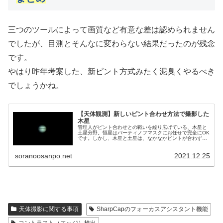
三つのツールによって画質など有意な差は認められません
でしたが、目測とそんなに変わらない結果だったのが残念
です。
やはり昨年考案した、新ピント方式みたく泥臭くやるべき
でしょうかね。
【天体観測】新しいピント合わせ方法で撮影した
木星
管理人がピント合わせとの戦いを繰り広げている、木星と
土星分野。恒星はバーティノフマスクにお任せで完全にOK
です。しかし、木星と土星は、なかなかピントが合わず、
苦しんでいました。そこで、今回新たに考えたピント合わ
せ手法で撮影した木星を掲載します。
soranoosanpo.net
2021.12.25
天体撮影に関する事項
SharpCapのフォーカスアシスタント機能