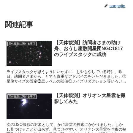
sanpojin
関連記事
【天体観測】訪問者さまの助け
天体撮影に関する事項
舟、おうし座散開星団NGC1817
のライブスタックに成功
ライブスタックが思うようにいかずに、もやもやしている時に、昨
日、訪問者さまから、とても貴重なアドバイスをいただきました。①
星像サイズの設定⓶黒レベルの閾値③ノイズリダクション等いろいろ
触ってみてトライアンドエラーすること。もっと試行錯誤しなけれ
ば。
【天体観測】オリオン大星雲を撮
天体撮影に関する事項
影してみた
次のDSO撮影の対象として、かに星雲の捜索にかかりました。しか
し見つけることが出来ず、見つけやすい、オリオン大星雲を昨夜の被