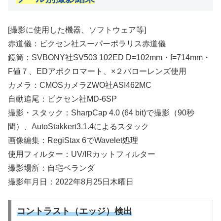
[撮影に使用した機器、ソフトウェア等]
赤道儀：ビクセン社スーパーポラリス赤道儀
鏡筒：SVBONY社SV503 102ED D=102mm・f=714mm・
F値７、EDアポクロマート、×２バローレンズ使用
カメラ：CMOSカメラZWO社ASI462MC
自動追尾：ビクセン社MD-6SP
撮影・スタック：SharpCap 4.0 (64 bit)で撮影（90秒
間）、AutoStakkert3.1.4によるスタック
画像編集：RegiStax 6でWavelet処理
使用フィルター：UV/IRカットフィルター
撮影場所：自宅ベランダ
撮影年月日：2022年8月25日木曜日
コントラスト（エッジ）検出