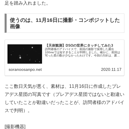
足を踏み入れました。
使うのは、11月16日に撮影・コンポジットした
画像
【天体観測】DSOの世界にタッチしてみた3
訪問者様のアドバイスで、前回の撮影で採用した露出
100msでは短すぎることが判明しました。確かに、前回は
写った星の数が少なかったわけです。今回の方針は、露出
10000ms（10秒）のコマを10コマ撮影しました。結果
は、自分なりに満足です。
soranoosanpo.net
2020.11.17
ここ数日天気が悪く、素材は、11月16日に作成したプレ
アデス星団の写真です（プレアデス星団ではないと勘違い
していたことが勘違いだったことが、訪問者様のアドバイ
スで判明）。
[撮影機器]