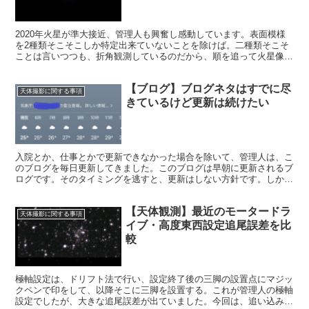
2020年火星が準大接近、管理人も興奮し感動しています。表面模様
を2種類そこそこしか特定出来ていないことを除けば。二種類そこそ
ことは言いつつも、折角観測しているのだから、順を追って火星像を
掲載していきましょう。結構、予測で模様を特定しているようです。
【ブログ】ブログネタはすでに尽
天体撮影に関する事項
きているけど更新は続けたい
入院とか、仕事とかで更新できなかった場合を除いて、管理人は、こ
のブログを毎日更新してきました。このブログは早朝に更新されるブ
ログです。そのタイミングを逃すと、更新はしない方針です。しか
し、昨年6月から休まず更新してきた管理人をほめてあげたいです。
【天体観測】最近のモータードラ
天体撮影に関する事項
イブ・高度東西設定追尾誤差を比
較
極軸設定は、ドリフト法で行い、設定終了後の三脚の設置点にマジッ
クペンで印をして、以降そこに三脚を設置する。これが管理人の極軸
設定でしたが、大きな追尾誤差が出ていました。今回は、追い込みの