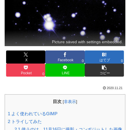
Picture saved with settings embedded.
X
Facebook
はてブ
0
0
Pocket
LINE
コピー
0
2020.11.21
目次
[
非表示
]
1
よく使われているGIMP
2
トライしてみた
2.1
使うのは、11月16日に撮影・コンポジットした画像