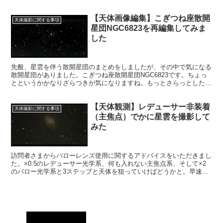
過程で画像がどのように変わっていったか思い起こしてみたいと思い
ます。
【天体画像編集】こぎつね座散開
天体撮影に関する事項
星団NGC6823を再編集してみま
した
先般、星雲を伴う散開星団のまとめをしましたが、その中で気になる
散開星団がありました。こぎつね座散開星団NGC6823です。ちょっ
とというかかなりざらつきが気になりますね。もっとさらっとした画
像にしてみたいと思います。
【天体観測】レデューサー非装着
天体撮影に関する事項
（主焦点）でかに星雲を撮影して
みた
訪問者さまからバローレンズ使用に関するアドバイスをいただきまし
た。×0.5のレデューサー光学系、何も入れない主焦点系、そして×2
のバロー光学系と3ステップと天体を狙っていけばどうかと。早速昨
夜、主焦点でかに星雲の導入撮影をしてみました。