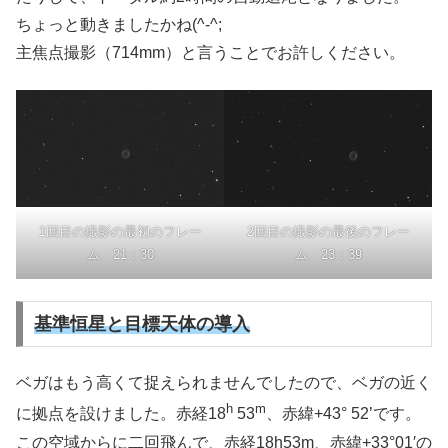
ちょっと動きましたかね(^-^;
主焦点撮影（714mm）と言うことでお許しください。
1回目の撮影の最初のフレー
2回目の撮影の最後のフレー
ム 21：30
ム 23：39
基準恒星と目標天体の導入
ベガはもう高くて捉えられませんでしたので、ベガの近く
h
m
に拠点を設けました。赤経18
53
、赤緯+43° 52’です。
この空域からに二回飛んで、赤経18h53m、赤緯+33°01′の