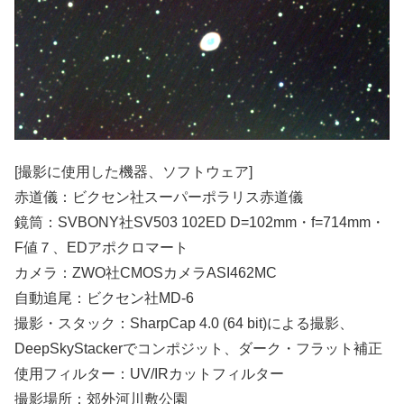
[撮影に使用した機器、ソフトウェア]
赤道儀：ビクセン社スーパーポラリス赤道儀
鏡筒：SVBONY社SV503 102ED D=102mm・f=714mm・
F値７、EDアポクロマート
カメラ：ZWO社CMOSカメラASI462MC
自動追尾：ビクセン社MD-6
撮影・スタック：SharpCap 4.0 (64 bit)による撮影、
DeepSkyStackerでコンポジット、ダーク・フラット補正
使用フィルター：UV/IRカットフィルター
撮影場所：郊外河川敷公園