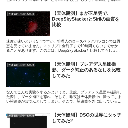
は、別にあったのではないかとの推測も出てきました。
【天体観測】まが玉星雲で、
天体撮影に関する事項
DeepSkyStackerとSirilの画質を
比較
速度が速いというSirilですが、管理人のロースペックパソコンでは恩
恵を受けていません。スクリプト全終了まで10時間くらいまでかか
ることがあります。この点は、DeepSkyStackerと比較してもしょう
がないので、画質勝負をしてみたいと思います。
【天体観測】プレアデス星団撮
天体撮影に関する事項
影、ダーク補正のあるなしを比較
してみた
なんでこんな実験をするかというと、先般、プレアデス星団を撮影し
た際に、ダーク補正を忘れ、そして、昨夜は天体撮影中に曇ってしま
い望遠鏡がぽつんとしてしまい。そこで、望遠鏡を外に出している間
に、プレアデス星団のダークフレームを撮影しました。
【天体観測】DSOの世界にタッチ
天体撮影に関する事項
してみた2