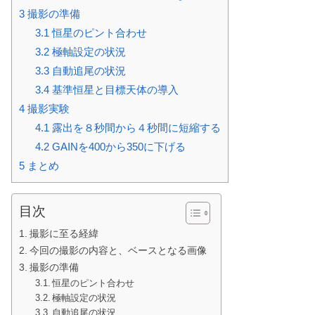
3
撮影の準備
3.1
恒星のピント合わせ
3.2
極軸設定の状況
3.3
自動追尾の状況
3.4
基準恒星と目標天体の導入
4
撮影実験
4.1
露出を８秒間から４秒間に短縮する
4.2
GAINを400から350に下げる
5
まとめ
目次
撮影に至る経緯
今回の撮影の内容と、ベースとなる画像
撮影の準備
恒星のピント合わせ
極軸設定の状況
自動追尾の状況