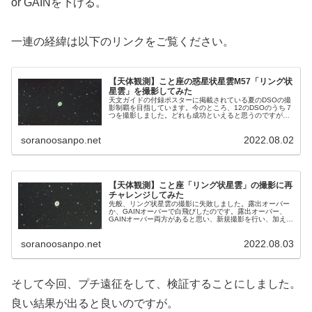
or GAINを下げる。
一連の経緯は以下のリンクをご覧ください。
【天体観測】こと座の惑星状星雲M57「リング状
星雲」を撮影してみた
天文ガイドの付録ポスターに掲載されている夏のDSOの撮
影制覇を目指しています。今のところ、12のDSOのうち７
つを撮影しました。どれも成功といえると思うのですが、
今回、微妙な結果となりました。白飛びしてしまったので
す。
soranoosanpo.net
2022.08.02
【天体観測】こと座「リング状星雲」の撮影に再
チャレンジしてみた
先般、リング状星雲の撮影に失敗しました。露出オーバー
か、GAINオーバーで白飛びしたのです。露出オーバー、
GAINオーバー両方があると思い、新規撮影を行い、加えて
撮影したフレームを使って、リング状星雲を再編集しまし
た。
soranoosanpo.net
2022.08.03
そして今回、プチ遠征をして、検証することにしました。
良い結果が出ると良いのですが。