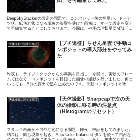
団」を再編集してみた
DeepSkyStackerの設定の問題で、コンポジット後の恒星が、ドーナ
ツ状、紙切れ状になる現象の影響を受けた画像は、すべて設定を変え
て再編集することにしております。今回は、や座の球状星団M71「エ
ンジェルフィッシュ星団」を再編集します。
【プチ遠征】らせん星雲で手動コ
天体撮影に関する事項
ンポジットの導入部分をやってみ
た
昨夜も、ライブスタックからの卒業を目指し、今回は、実験のフレー
ムではなく、コンポジットを目指した画像の撮影を行いました。何と
いっても、5分の露出で星を止めたのです。手動コンポジットが出来
ないはずはありません。プチ遠征で、初の試みです。
【天体撮影】Sharpcapで次の天
天体撮影に関する事項
体の撮影に移る時の注意点
（Histogramのリセット）
スタック画面が不自然な色になる問題、昨夜、検証をしてみました。
結果は、同じ現象が起き、Auto Color Balanceボタンを使って自然な
色のスタック画像にすることが出来ました。しかし、根本的な原因