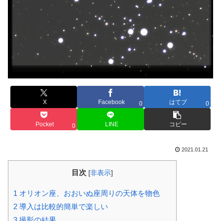
X
Facebook
はてブ
0
0
Pocket
LINE
コピー
0
2021.01.21
目次
[
非表示
]
1
オリオン座、おおいぬ座周りの天体を物色
2
導入は比較的簡単で楽しい
3
撮影の結果