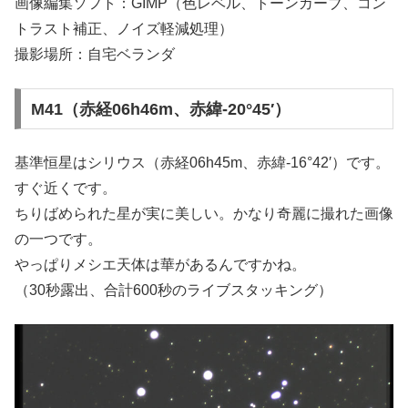
画像編集ソフト：GIMP（色レベル、トーンカーブ、コン
トラスト補正、ノイズ軽減処理）
撮影場所：自宅ベランダ
M41（赤経06h46m、赤緯-20°45′）
基準恒星はシリウス（赤経06h45m、赤緯-16°42′）です。
すぐ近くです。
ちりばめられた星が実に美しい。かなり奇麗に撮れた画像
の一つです。
やっぱりメシエ天体は華があるんですかね。
（30秒露出、合計600秒のライブスタッキング）