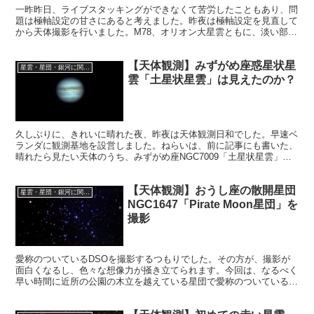
一昨昨日、ライブスタッキングができなくて苦労したこともあり、問
題は極軸設定の甘さにあると考えました。昨夜は極軸設定を見直して
から天体撮影を行いました。M78、オリオン大星雲ともに、淡い部分
を上手に出すのが難しいです。星雲の画像編集技術も上げていきたい
です。
【天体観測】みずがめ座惑星状星
星雲・星団・銀河に関する情報
雲「土星状星雲」は見えたのか？
久しぶりに、きれいに晴れた夜、昨夜は天体観測日和でした。早速ベ
ランダに観測基地を設営しました。ねらいは、前に記事にも書いた、
晴れたら見たい天体のうち、みずがめ座NGC7009「土星状星雲」で
した。そして、木星と土星を撮影して、クロージングするはずでし
た。
【天体観測】おうし座の散開星団
星雲・星団・銀河に関する情報
NGC1647「Pirate Moon星団」を
撮影
愛称のついているDSOを撮影するつもりでした。その方が、撮影が
面白くなるし、色々な想像力が掻き立てられます。今回は、なるべく
早い時間に近所の公園の木立を越えている星団で愛称のついている星
団を狙いました。おうし座の散開星団「Pirate Moon星団」です。