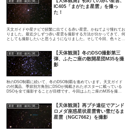
【天体観測】初めての赤い星雲、
星雲・星団・銀河に関する情報
IC405「まがたま星雲」を撮っ
た！
天文ガイドや星ナビで頻繁に出てくる赤い星雲。かねてより憧れてお
りました。最近少しずつ赤い星雲を撮影する方法が分かってきて、何
としても撮影したいと思うようになりました。そして今回、色々と調
べながら、ノーフィルターでぎょしゃ座のIC405に挑戦しました。
【天体観測】冬のDSO撮影第三
星雲・星団・銀河に関する情報
弾、ふたご座の散開星団M35を撮
影
秋のDSO制覇に続いて、冬のDSO制覇を進めています。天文ガイド
の付属品、季節別方角別にDSOが掲載されたポスターに載っている
DSOを全て撮影することが目標です。今回はふたご座のM35を撮影
することにしました。
【天体観測】再プチ遠征でアンド
星雲・星団・銀河に関する情報
ロメダ座惑星状星雲青い雪だるま
星雲（NGC7662）を撮影