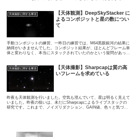
ってから、その他器具を考えて、一歩一歩進んでいこうと思います。
【天体観測】DeepSkyStacker に
天体撮影に関する事項
よるコンポジットと星の数につい
て
手動コンポジットの練習、一昨日の練習では、M64黒眼銀河の結果に
納得がいきませんでした。コンポジット結果が、ほとんどフレーム単
体と変わりなく、本当にスタックされていたのかという疑問があった
のです。ソンブレロ銀河と三日月星雲は、うまくいったのに、なぜ
か・・・
【天体撮影】Sharpcapは質の高
天体撮影に関する事項
いフレームを求めている
昨夜も天体観測を行いました。空気も澄んでいて、星は明るく見えて
いました。昨夜の狙いは、未だにSharpcapによるライブスタックの
研究です。これまで、ノイズリダクション、GAIN値、色々と気づき
がありました。昨夜の撮影でも、気づきがありました。