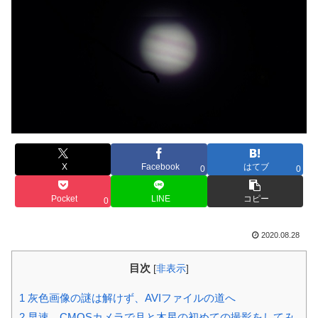
X
Facebook
はてブ
0
0
Pocket
LINE
コピー
0
2020.08.28
目次
[
非表示
]
1
灰色画像の謎は解けず、AVIファイルの道へ
2
早速、CMOSカメラで月と木星の初めての撮影をしてみ