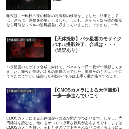
昨夜は、一昨日の夜の極軸の再調整の検証をしました。結果として
は、さらに、調整を必要としました。しかし、おそらく短時間の撮影
なら可能なレベルの追尾誤差に収まっていました。ですから、一昨日
の夜の極軸調整は、成功だったと言えると思います。
【天体撮影】バラ星雲のモザイク
天体撮影に関する事項
パネル撮影終了、合成は・・・
（追記あり）
バラ星雲のモザイク合成に向けて、パネルを一日一枚ずつ撮影してき
ました。昨夜が最終パネルの撮影の日でした。撮影そのものは上手に
できたのですが、撮影した4枚のパネルは上手く継ぎ接ぎすることが
できませんでした。何がいけないのだろう。溜息です。
【CMOSカメラによる天体撮影】
天体撮影に関する事項
一歩一歩進んでいこう
CMOSカメラによる天体撮影への道が開きつつあります。しかし、専
門雑誌を読むと、他にもがいくつ必要な器具があるようです。まずは
CMOSカメラを買い、それとそのソフトをそれなりに使えるようにな