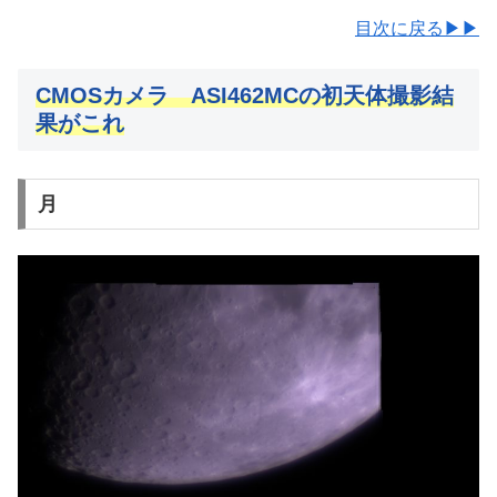
目次に戻る▶▶
CMOSカメラ ASI462MCの初天体撮影結
果がこれ
月