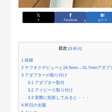
X
Facebook
はてブ
0
目次
[
非表示
]
1
経緯
2
ヤフオクデビューと24.5mm→31.7mmアダプ
3
アダプターの取り付け
3.1
アダプター取付
3.2
アイピース取り付け
3.3
実際に投影してみると・・・
4
昨日の太陽