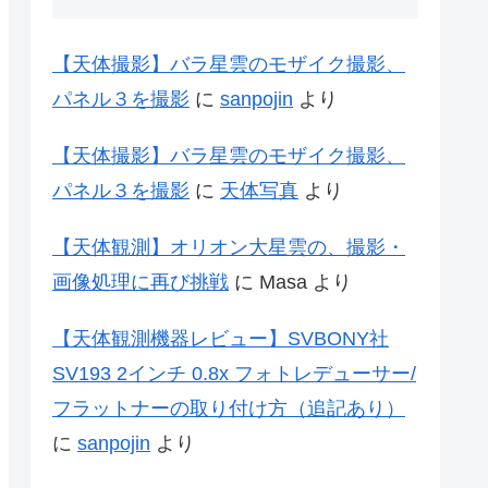
【天体撮影】バラ星雲のモザイク撮影、
パネル３を撮影
に
sanpojin
より
【天体撮影】バラ星雲のモザイク撮影、
パネル３を撮影
に
天体写真
より
【天体観測】オリオン大星雲の、撮影・
画像処理に再び挑戦
に
Masa
より
【天体観測機器レビュー】SVBONY社
SV193 2インチ 0.8x フォトレデューサー/
フラットナーの取り付け方（追記あり）
に
sanpojin
より