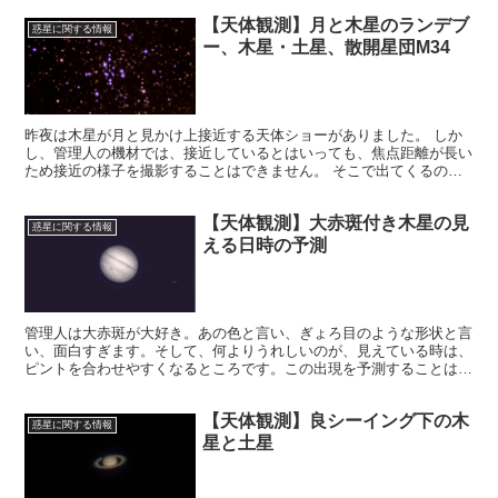
【天体観測】月と木星のランデブ
惑星に関する情報
ー、木星・土星、散開星団M34
昨夜は木星が月と見かけ上接近する天体ショーがありました。 しか
し、管理人の機材では、接近しているとはいっても、焦点距離が長い
ため接近の様子を撮影することはできません。 そこで出てくるのが
コンパクトデジタルカメラです。これなら視野も広いし手軽に撮影で
きます。
【天体観測】大赤斑付き木星の見
惑星に関する情報
える日時の予測
管理人は大赤斑が大好き。あの色と言い、ぎょろ目のような形状と言
い、面白すぎます。そして、何よりうれしいのが、見えている時は、
ピントを合わせやすくなるところです。この出現を予測することはで
きないのか？訪問者さまの教えてくれたサイトで可能です。
【天体観測】良シーイング下の木
惑星に関する情報
星と土星