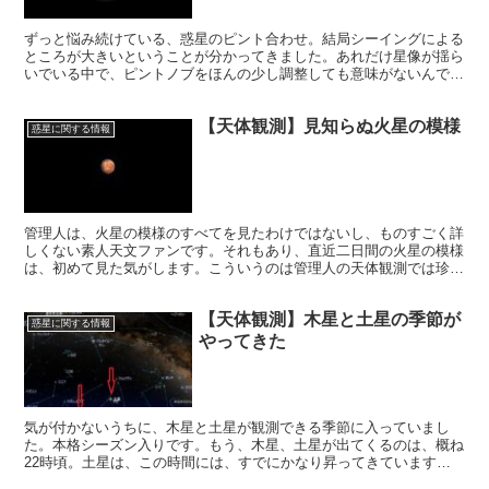
ずっと悩み続けている、惑星のピント合わせ。結局シーイングによる
ところが大きいということが分かってきました。あれだけ星像が揺ら
いでいる中で、ピントノブをほんの少し調整しても意味がないんです
ね。そして10月31日、シーイングの良い日がやってきました。
【天体観測】見知らぬ火星の模様
惑星に関する情報
管理人は、火星の模様のすべてを見たわけではないし、ものすごく詳
しくない素人天文ファンです。それもあり、直近二日間の火星の模様
は、初めて見た気がします。こういうのは管理人の天体観測では珍し
いことではありません。それもあって、火星で、初めての模様を見る
と、得した気分になりますね。
【天体観測】木星と土星の季節が
惑星に関する情報
やってきた
気が付かないうちに、木星と土星が観測できる季節に入っていまし
た。本格シーズン入りです。もう、木星、土星が出てくるのは、概ね
22時頃。土星は、この時間には、すでにかなり昇ってきています。
いよいよ、大好きな木星と土星の季節がやってきたのです。