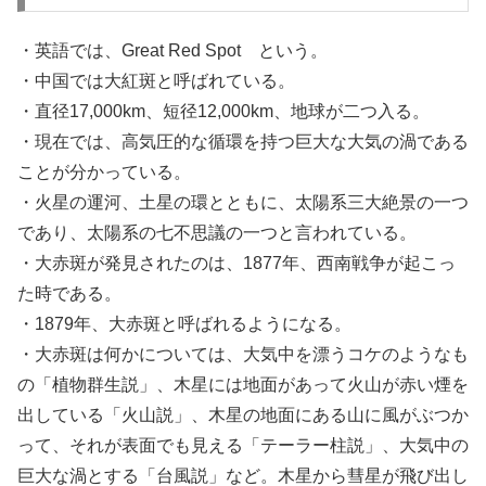
・英語では、Great Red Spot という。
・中国では大紅斑と呼ばれている。
・直径17,000km、短径12,000km、地球が二つ入る。
・現在では、高気圧的な循環を持つ巨大な大気の渦である
ことが分かっている。
・火星の運河、土星の環とともに、太陽系三大絶景の一つ
であり、太陽系の七不思議の一つと言われている。
・大赤斑が発見されたのは、1877年、西南戦争が起こっ
た時である。
・1879年、大赤斑と呼ばれるようになる。
・大赤斑は何かについては、大気中を漂うコケのようなも
の「植物群生説」、木星には地面があって火山が赤い煙を
出している「火山説」、木星の地面にある山に風がぶつか
って、それが表面でも見える「テーラー柱説」、大気中の
巨大な渦とする「台風説」など。木星から彗星が飛び出し