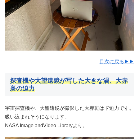
目次に戻る▶▶
探査機や大望遠鏡が写した大きな渦
、
大赤
斑の迫力
宇宙探査機や、大望遠鏡が撮影した大赤斑はド迫力です。
吸い込まれそうになります。
NASA Image andVideo Libraryより。