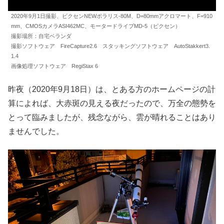
2020年9月1日撮影、ビクセンNEWポラリス-80M、D=80mmアクロマート、F=910
mm、CMOSカメラASI462MC、モータードライブMD-5（ビクセン）
撮影場所：自宅ベランダ
撮影ソフトウェア FireCapture2.6 スタッキングソフトウェア AutoStakkert3.
1.4
画像処理ソフトウェア RegiStax 6
昨夜（2020年9月18日）は、とある方のホームページの計
算によれば、大赤斑の見える夜だったので、万全の態勢を
とって臨みましたが、残念ながら、雲が晴れることはあり
ませんでした。