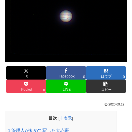
X
Facebook
はてブ
0
0
Pocket
LINE
コピー
0
2020.09.19
目次
[
非表示
]
1
管理人が初めて写した大赤斑