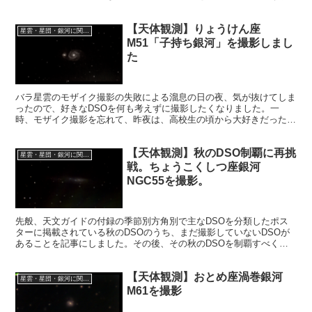
す。今回は、星雲を伴う散開星団の記事を見て楽しんでみます。
【天体観測】りょうけん座
星雲・星団・銀河に関する情報
M51「子持ち銀河」を撮影しまし
た
バラ星雲のモザイク撮影の失敗による溜息の日の夜、気が抜けてしま
ったので、好きなDSOを何も考えずに撮影したくなりました。一
時、モザイク撮影を忘れて、昨夜は、高校生の頃から大好きだった、
りょうけん座の渦巻銀河、M51「子持ち銀河」の撮影をしました。
【天体観測】秋のDSO制覇に再挑
星雲・星団・銀河に関する情報
戦。ちょうこくしつ座銀河
NGC55を撮影。
先般、天文ガイドの付録の季節別方角別で主なDSOを分類したポス
ターに掲載されている秋のDSOのうち、まだ撮影していないDSOが
あることを記事にしました。その後、その秋のDSOを制覇すべく、
撮影を行ってきました。今回は最後のDSO、NGC55の撮影の話で
す。
【天体観測】おとめ座渦巻銀河
星雲・星団・銀河に関する情報
M61を撮影