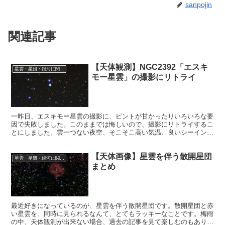
sanpojin
関連記事
【天体観測】NGC2392「エスキ
星雲・星団・銀河に関する情報
モー星雲」の撮影にリトライ
一昨日、エスキモー星雲の撮影に、ピントが甘かったりいろいろな要
因で失敗しました。このままでは悔しいので、撮影にリトライするこ
とにしました。雲一つない夜空、そこそこ高い気温、良いシーイン
グ、リトライの条件は整っていました。あとは管理人の腕が一番問題
ですね。
【天体画像】星雲を伴う散開星団
星雲・星団・銀河に関する情報
まとめ
最近好きになっているのが、星雲を伴う散開星団です。散開星団と赤
い星雲を、同時に見られるなんて、とてもラッキーなことです。梅雨
の中、天体観測が出来ない場合、過去の記事を見て楽しむのもありで