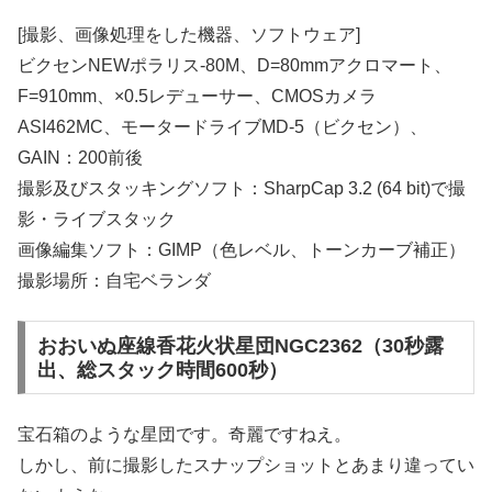
[撮影、画像処理をした機器、ソフトウェア]
ビクセンNEWポラリス-80M、D=80mmアクロマート、
F=910mm、×0.5レデューサー、CMOSカメラ
ASI462MC、モータードライブMD-5（ビクセン）、
GAIN：200前後
撮影及びスタッキングソフト：SharpCap 3.2 (64 bit)で撮
影・ライブスタック
画像編集ソフト：GIMP（色レベル、トーンカーブ補正）
撮影場所：自宅ベランダ
おおいぬ座線香花火状星団NGC2362（30秒露
出、総スタック時間600秒）
宝石箱のような星団です。奇麗ですねえ。
しかし、前に撮影したスナップショットとあまり違ってい