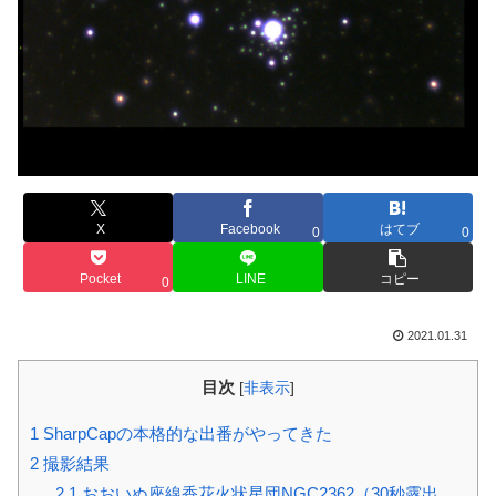
X
Facebook
はてブ
0
0
Pocket
LINE
コピー
0
2021.01.31
目次
[
非表示
]
1
SharpCapの本格的な出番がやってきた
2
撮影結果
2.1
おおいぬ座線香花火状星団NGC2362（30秒露出、