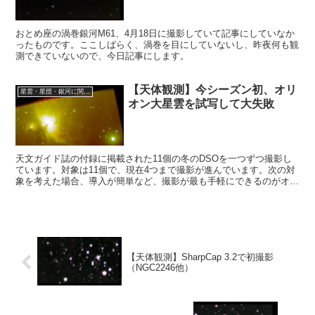
おとめ座の渦巻銀河M61、4月18日に撮影していて記事にしていなか
ったものです。ここしばらく、渦巻を目にしていないし、昨夜何も観
測できていないので、今日記事にします。
【天体観測】今シーズン初、オリ
星雲・星団・銀河に関する情報
オン大星雲を試写して大失敗
天文ガイド誌の付録に掲載された11個の冬のDSOを一つずつ撮影し
ています。対象は11個で、現在4つまで撮影が進んでいます。次の対
象を考えた場合、導入が簡単など、撮影が最も手軽にできるのがオリ
オン大星雲です。しかし、相手は難敵、まず試写をすることにしまし
た。
【天体観測】SharpCap 3.2で初撮影
（NGC2246他）