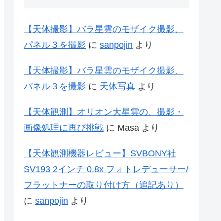
【天体撮影】バラ星雲のモザイク撮影、
パネル３を撮影
に
sanpojin
より
【天体撮影】バラ星雲のモザイク撮影、
パネル３を撮影
に
天体写真
より
【天体観測】オリオン大星雲の、撮影・
画像処理に再び挑戦
に
Masa
より
【天体観測機器レビュー】SVBONY社
SV193 2インチ 0.8x フォトレデューサー/
フラットナーの取り付け方（追記あり）
に
sanpojin
より