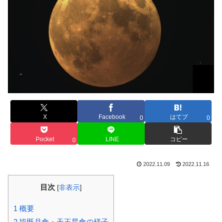
X
Facebook
はてブ
0
0
Pocket
LINE
コピー
0
2022.11.09
2022.11.16
目次
[
非表示
]
1
概要
2
皆既月食・天王星食の様子