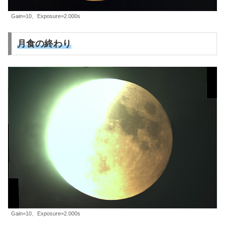
Gain=10、Exposure=2.000s
月食の終わり
Gain=10、Exposure=2.000s