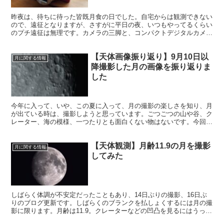
昨夜は、待ちに待った皆既月食の日でした。自宅からは観測できない
ので、遠征となりますが、さすがに平日の夜、いつもやってるくらい
のプチ遠征は無理です。カメラの三脚と、コンパクトデジタルカメラ
をもって、あたりを付けていた近所の撮影場所に立ちました。
【天体画像振り返り】9月10日以
月に関する情報
降撮影した月の画像を振り返りま
した
今年に入って、いや、この夏に入って、月の撮影の楽しさを知り、月
が出ている時は、撮影しようと思っています。ごつごつの山や谷、ク
レーター、海の模様、一つたりとも面白くない物はないです。今回
は、最近の月の画像を振り返ることにします。
【天体観測】月齢11.9の月を撮影
月に関する情報
してみた
しばらく体調が不安定だったこともあり、14日ぶりの撮影、16日ぶ
りのブログ更新です。しばらくのブランクを払しょくするには月の撮
影に限ります。月齢は11.9。クレーターなどの凹凸を見るにはうって
つけです。