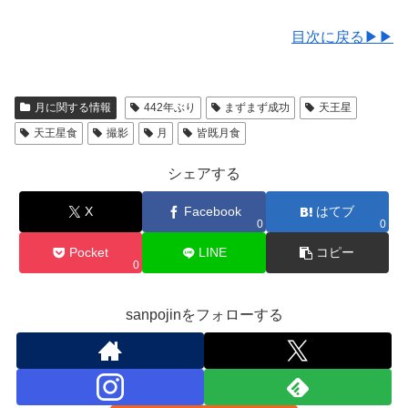
目次に戻る▶▶
月に関する情報
442年ぶり
まずまず成功
天王星
天王星食
撮影
月
皆既月食
シェアする
X
Facebook
はてブ
0
0
Pocket
LINE
コピー
0
sanpojinをフォローする