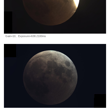
Gain=10、Exposure=638.2100ms