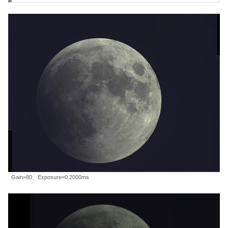
Gain=80、Exposure=0.2000ms