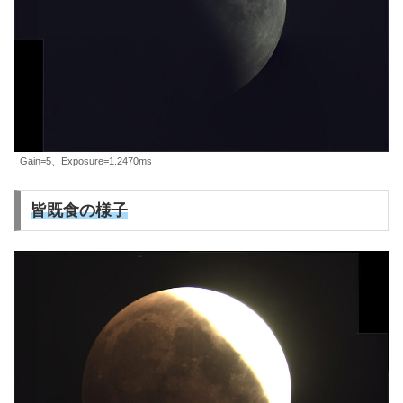
Gain=5、Exposure=1.2470ms
皆既食の様子