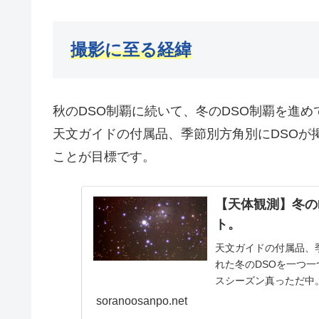
撮影に至る経緯
秋のDSO制覇に続いて、冬のDSO制覇を進め
天文ガイドの付属品、季節別方角別にDSOが
ことが目標です。
【天体観測】冬の
ト。
天文ガイドの付属品、
れた冬のDSOを一つ
スシーズン真っただ中
うです。
soranoosanpo.net