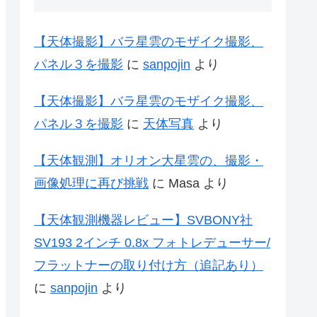
【天体撮影】バラ星雲のモザイク撮影、
パネル３を撮影
に
sanpojin
より
【天体撮影】バラ星雲のモザイク撮影、
パネル３を撮影
に
天体写真
より
【天体観測】オリオン大星雲の、撮影・
画像処理に再び挑戦
に
Masa
より
【天体観測機器レビュー】SVBONY社
SV193 2インチ 0.8x フォトレデューサー/
フラットナーの取り付け方（追記あり）
に
sanpojin
より