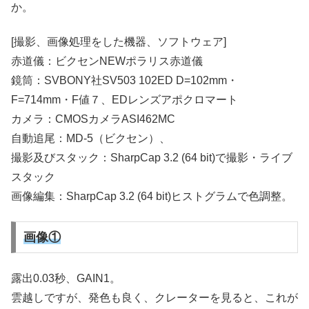
か。
[撮影、画像処理をした機器、ソフトウェア]
赤道儀：ビクセンNEWポラリス赤道儀
鏡筒：SVBONY社SV503 102ED D=102mm・
F=714mm・F値７、EDレンズアポクロマート
カメラ：CMOSカメラASI462MC
自動追尾：MD-5（ビクセン）、
撮影及びスタック：SharpCap 3.2 (64 bit)で撮影・ライブ
スタック
画像編集：SharpCap 3.2 (64 bit)ヒストグラムで色調整。
画像①
露出0.03秒、GAIN1。
雲越しですが、発色も良く、クレーターを見ると、これが