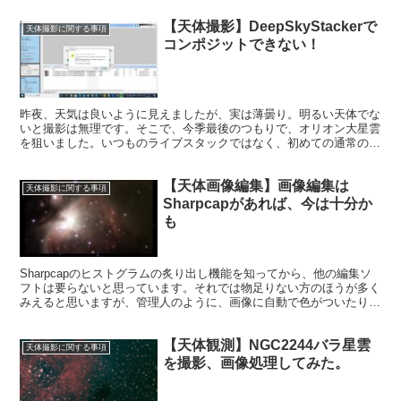
【天体撮影】DeepSkyStackerで
天体撮影に関する事項
コンポジットできない！
昨夜、天気は良いように見えましたが、実は薄曇り。明るい天体でな
いと撮影は無理です。そこで、今季最後のつもりで、オリオン大星雲
を狙いました。いつものライブスタックではなく、初めての通常のコ
ンポジットに挑戦しようと思いました。しかし結果は・・・
【天体画像編集】画像編集は
天体撮影に関する事項
Sharpcapがあれば、今は十分か
も
Sharpcapのヒストグラムの炙り出し機能を知ってから、他の編集ソ
フトは要らないと思っています。それでは物足りない方のほうが多く
みえると思いますが、管理人のように、画像に自動で色がついたりす
るだけで感動している方には、Sharpcapの編集機能で十分かも。
【天体観測】NGC2244バラ星雲
天体撮影に関する事項
を撮影、画像処理してみた。