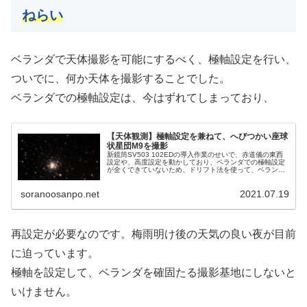
ねらい
ベランダで天体撮影を可能にするべく、極軸設定を行い、
ついでに、何か天体を撮影することでした。
ベランダでの極軸設定は、今はずれてしまっており、
【天体観測】極軸設定を兼ねて、へびつかい座球
状星団M9を撮影
新鏡筒SV503 102EDの導入作業のせいで、赤道儀の東西
設定や、高度設定を動かしており、ベランダでの極軸設定
が全くできていないため、ドリフト法を使って、ベランダ
での極軸位置を決めて、極軸設定の出来具合を確認するた
めに、撮影もしてしまおうと思いました。
soranoosanpo.net
2021.07.19
再設定が必要なのです。梅雨明け後の天気の良い夜が目前
に迫っています。
極軸を設定して、ベランダを確固たる撮影基地にしないと
いけません。