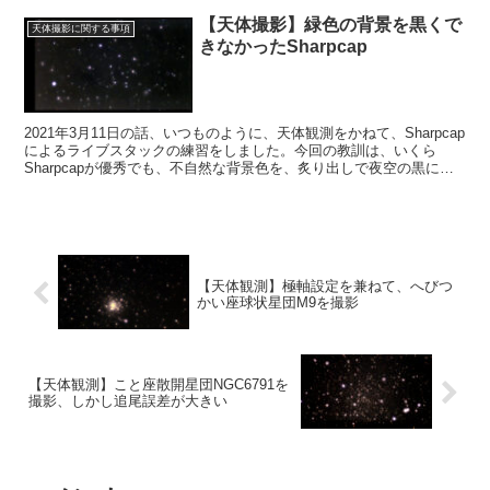
【天体撮影】緑色の背景を黒くで
天体撮影に関する事項
きなかったSharpcap
2021年3月11日の話、いつものように、天体観測をかねて、Sharpcap
によるライブスタックの練習をしました。今回の教訓は、いくら
Sharpcapが優秀でも、不自然な背景色を、炙り出しで夜空の黒に変
えることはできない、限界がある、ということでした。
【天体観測】極軸設定を兼ねて、へびつ
かい座球状星団M9を撮影
【天体観測】こと座散開星団NGC6791を
撮影、しかし追尾誤差が大きい