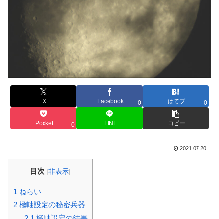
X
Facebook
はてブ
0
0
Pocket
LINE
コピー
0
2021.07.20
目次
[
非表示
]
1
ねらい
2
極軸設定の秘密兵器
2.1
極軸設定の結果