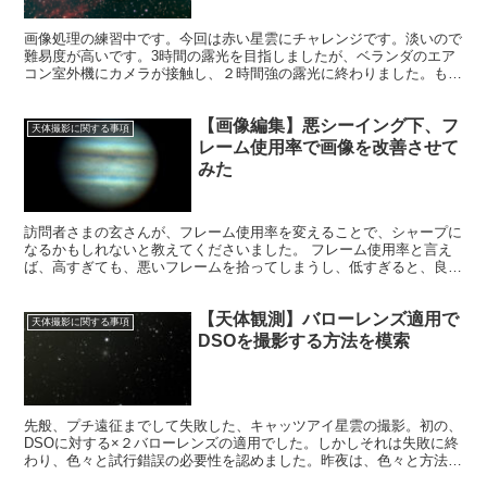
画像処理の練習中です。今回は赤い星雲にチャレンジです。淡いので
難易度が高いです。3時間の露光を目指しましたが、ベランダのエア
コン室外機にカメラが接触し、２時間強の露光に終わりました。もっ
たいないことをしました。
【画像編集】悪シーイング下、フ
天体撮影に関する事項
レーム使用率で画像を改善させて
みた
訪問者さまの玄さんが、フレーム使用率を変えることで、シャープに
なるかもしれないと教えてくださいました。 フレーム使用率と言え
ば、高すぎても、悪いフレームを拾ってしまうし、低すぎると、良い
フレームを無視してしまうし、設定が悩ましい数値です。
【天体観測】バローレンズ適用で
天体撮影に関する事項
DSOを撮影する方法を模索
先般、プチ遠征までして失敗した、キャッツアイ星雲の撮影。初の、
DSOに対する×２バローレンズの適用でした。しかしそれは失敗に終
わり、色々と試行錯誤の必要性を認めました。昨夜は、色々と方法を
考えて、実験をしてみました。