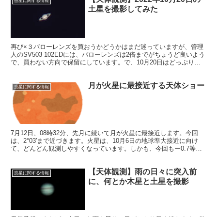
惑星に関する情報
土星を撮影してみた
再び×３バローレンズを買おうかどうかはまだ迷っていますが、管理
人のSV503 102EDには、バローレンズは2倍までがちょうど良いよう
で、買わない方向で保留にしています。で、10月20日はどっぷり惑
星の撮影に浸りました。そのうち土星を取り上げます。
月が火星に最接近する天体ショー
惑星に関する情報
7月12日、08時32分、先月に続いて月が火星に最接近します。今回
は、2°03′まで近づきます。火星は、10月6日の地球準大接近に向け
て、どんどん観測しやすくなっています。しかも、今回もー0.7等ま
で明るくなっています。
【天体観測】雨の日々に突入前
惑星に関する情報
に、何とか木星と土星を撮影