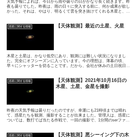
天気予報によれば、今日から雨や曇りの日がかなり長く続きます。昨
夜も曇りでした。昨夜は、雨の日々に突入する前に、何か成果が欲し
かった。それは、やはり、明るくて雲を突き抜けてくれる木星と、1
分間雲が晴れてくれた空にあった土星でした。
【天体観測】最近の土星、火星
惑星に関する情報
木星と土星は、かなり低空にあり、観測には難しい状況になりまし
た。完全にオフシーズンに入っています。今の理想は、薄暮の頃、
早々にシャッターを切ることです。だから、会社が休みの土日祝日
が、まだチャンスと言えます。今日は、最近の、良像を掲載します。
【天体観測】2021年10月16日の
惑星に関する情報
木星、土星、金星を撮影
昨夜の天気予報は曇りだったのですが、幸運にも21時頃までは晴れ
て、惑星たちを観測、撮影することが出来ました。管理人は、惑星に
ついては、数打てば当たる作戦で、一回の撮影で、1分間のserファイ
ルを7個ほど作ります。
【天体観測】悪シーイング下の木
惑星に関する情報