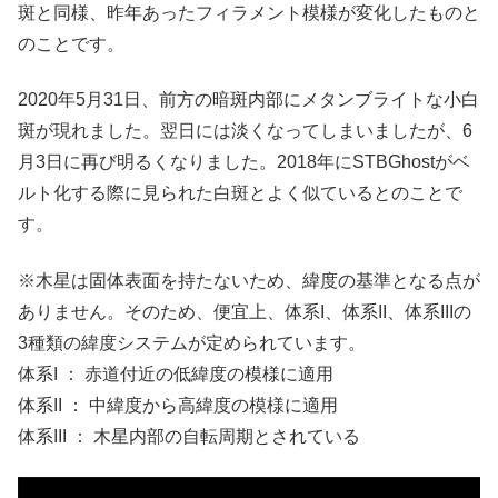
斑と同様、昨年あったフィラメント模様が変化したものと
のことです。
2020年5月31日、前方の暗斑内部にメタンブライトな小白
斑が現れました。翌日には淡くなってしまいましたが、6
月3日に再び明るくなりました。2018年にSTBGhostがベ
ルト化する際に見られた白斑とよく似ているとのことで
す。
※木星は固体表面を持たないため、緯度の基準となる点が
ありません。そのため、便宜上、体系I、体系II、体系IIIの
3種類の緯度システムが定められています。
体系I ： 赤道付近の低緯度の模様に適用
体系II ： 中緯度から高緯度の模様に適用
体系III ： 木星内部の自転周期とされている