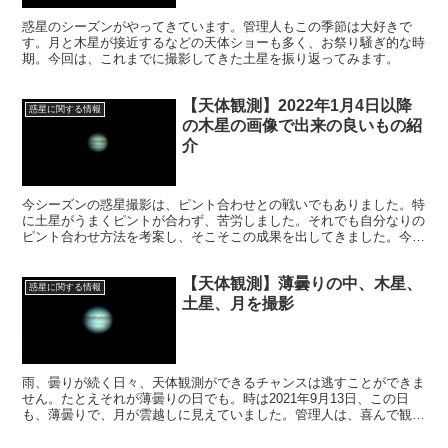
惑星のシーズンがやってきています。管理人もこの季節は大好きで
す。月と木星が接近するなどの天体ショーも多く、お祭り騒ぎ的な時
期。今回は、これまでに撮影してきた土星を振り返ってみます。
【天体観測】2022年1月4日以降
惑星に関する情報
の木星の画像で出来の良いもの紹
介
今シーズンの惑星撮影は、ピント合わせとの戦いでもありました。特
に土星がうまくピントが合わず、苦労しました。それでも自分なりの
ピント合わせ方法を考案し、そこそこの成果を出してきました。今回
はその成果をご紹介します。
【天体観測】薄曇りの中、木星、
惑星に関する情報
土星、月を撮影
雨、曇りが続く日々、天体観測ができるチャンスは逃すことができま
せん。たとえそれが薄曇りの日でも。時は2021年9月13日、この日
も、薄曇りで、月が雲越しに見えていました。管理人は、喜んで観測
基地を設営しました。