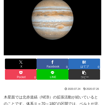
X
Facebook
はてブ
0
0
Pocket
LINE
コピー
0
2020.07.24
2020.07.26
木星面では北赤道縞（NEB）の拡張活動が続いていると
のことです。体系Ⅱ＝70～180°の区間では、ベルトが北