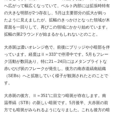
へ広がって幅広くなっていて、ベルト内部には拡張時特有
の大きな明部が2つ存在し、5月は主要部分の拡大が鈍っ
たように見えましたが、拡幅のきっかけとなった領域が木
星面を一回りして、再びこの領域にかかり始めています。
拡幅の第2ラウンドが始まるかもしれないとのこと。
大赤斑は濃いオレンジ色で、前後にブリッジや小暗部を伴
っています。経度はⅡ＝333°で停滞中です。5月もフレー
ク活動が数回あり、特に21～24日にはメタンブライトな
赤いひげ状のフレークが発生し、後方の南赤道縞南組織
（SEBs）へと拡散していく様子が観測されたとのことで
す。
大赤斑の後方、Ⅱ＝351°に目立つ暗斑が存在します。南
温帯縞（STB）の新しい暗斑です。5月後半、大赤斑の前
方でも暗斑がみられるようになりました。これも後方の暗