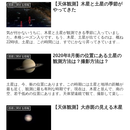
【天体観測】木星と土星の季節が
惑星に関する情報
やってきた
気が付かないうちに、木星と土星が観測できる季節に入っていまし
た。本格シーズン入りです。もう、木星、土星が出てくるのは、概ね
22時頃。土星は、この時間には、すでにかなり昇ってきています。
いよいよ、大好きな木星と土星の季節がやってきたのです。
2020年8月衝の位置にある土星の
惑星に関する情報
観測方法は？撮影方法は？
土星は、今、衝の位置にあります。この時期には土星と地球の距離が
最も近く、観測に最も有利な時期です。現在は、木星と並んで、南の
空、若干低めの位置にあります。天体望遠鏡で観て、撮影して楽しみ
ましょう。
【天体観測】大赤斑の見える木星
惑星に関する情報