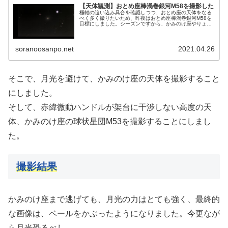
【天体観測】おとめ座棒渦巻銀河M58を撮影した
極軸の追い込み具合を確認しつつ、おとめ座の天体をなる
べく多く撮りたいため、昨夜はおとめ座棒渦巻銀河M58を
目標にしました。シーズンですから、かみのけ座やりょう
けん座も含めて、おとめ座も、たくさん観測したいと考え
ています。
soranoosanpo.net
2021.04.26
そこで、月光を避けて、かみのけ座の天体を撮影すること
にしました。
そして、赤緯微動ハンドルが架台に干渉しない高度の天
体、かみのけ座の球状星団M53を撮影することにしまし
た。
撮影結果
かみのけ座まで逃げても、月光の力はとても強く、最終的
な画像は、ベールをかぶったようになりました。今更なが
ら月光恐るべし。