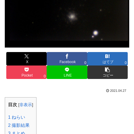
X
Facebook
はてブ
0
0
Pocket
LINE
コピー
0
2021.04.27
目次
[
非表示
]
1
ねらい
2
撮影結果
3
まとめ