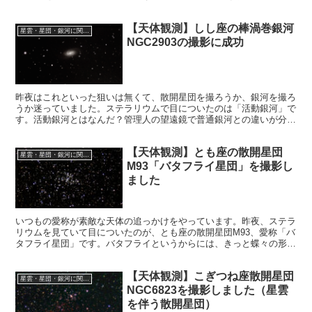
団M4としました。
【天体観測】しし座の棒渦巻銀河
星雲・星団・銀河に関する情報
NGC2903の撮影に成功
昨夜はこれといった狙いは無くて、散開星団を撮ろうか、銀河を撮ろ
うか迷っていました。ステラリウムで目についたのは「活動銀河」で
す。活動銀河とはなんだ？管理人の望遠鏡で普通銀河との違いが分か
るのか？それを探るべくNGC2903を狙いました。
【天体観測】とも座の散開星団
星雲・星団・銀河に関する情報
M93「バタフライ星団」を撮影し
ました
いつもの愛称が素敵な天体の追っかけをやっています。昨夜、ステラ
リウムを見ていて目についたのが、とも座の散開星団M93、愛称「バ
タフライ星団」です。バタフライというからには、きっと蝶々の形を
しているのでしょう。当然の予測です。はたして蝶々の形の星団でし
ょうか。
【天体観測】こぎつね座散開星団
星雲・星団・銀河に関する情報
NGC6823を撮影しました（星雲
を伴う散開星団）