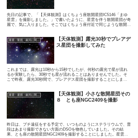
先日の記事で、「【天体観測】はくちょう座散開星団IC5146「まゆ
星雲」を撮影しました。」で書いたように、星雲を伴う散開星団が奇
麗で、気に入りました。そこではくちょう座付近で同じような散開星
団を探したところ、ありました。NGC6823。
【天体観測】露光30秒でプレアデ
星雲・星団・銀河に関する情報
ス星団を撮影してみた
これまでは、露光は10秒から15秒でしたが、何秒の露光で星が流れ
るか実験したら、30秒でも星が流れることはありませんでした。そ
こで昨夜、露光30秒間で、プレアデス星団を撮影することにしまし
た。目標は2時間のノータッチ撮影です。
【天体観測】小さな散開星団その
星雲・星団・銀河に関する情報
８ とも座NGC2409を撮影
昨日は、プチ遠征をする予定で、いつものようにステラリウムで、普
段はあまり撮影できない方面のDSOを物色していました。その結
果、とも座の散開星団NGC2409を撮影することにしました。星雲の