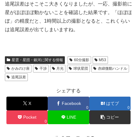
追尾誤差はそこそこ大きくなりましたが、一応、撮影前に
星がほぼほぼ動かないことを確認した結果です。「ほぼほ
ぼ」の精度だと、1時間以上の撮影となると、これくらい
は追尾誤差が出てしまいますね。
星雲・星団・銀河に関する情報
60分撮影
M53
かみのけ座
干渉
月光
球状星団
赤緯微動ハンドル
追尾誤差
シェアする
X
Facebook
はてブ
0
0
Pocket
LINE
コピー
0