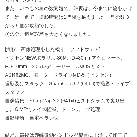
また、いつもの星の数問題で、昨夜は、今までに輪をかけ
て一進一退で、撮影時間は1時間を越えました。星の数３
から５個の攻防でした。
その分、追尾誤差も大きくなりました。
[撮影、画像処理をした機器、ソフトウェア]
ビクセンNEWポラリス-80M、D=80mmアクロマート、
F=910mm、×0.5レデューサー、CMOSカメラ
ASI462MC、モータードライブMD-5（ビクセン）
撮影及びスタック：SharpCap 3.2 (64 bit)で撮影・ライブ
スタック
画像編集：SharpCap 3.2 (64 bit)ヒストグラムで炙り出
し。GIMPでノイズ軽減、トーンカーブ処理
撮影場所：自宅ベランダ
結局、最後は赤緯微動ハンドルが架台に干渉して終了で