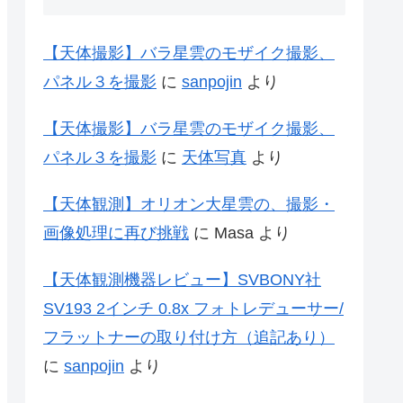
【天体撮影】バラ星雲のモザイク撮影、
パネル３を撮影
に
sanpojin
より
【天体撮影】バラ星雲のモザイク撮影、
パネル３を撮影
に
天体写真
より
【天体観測】オリオン大星雲の、撮影・
画像処理に再び挑戦
に
Masa
より
【天体観測機器レビュー】SVBONY社
SV193 2インチ 0.8x フォトレデューサー/
フラットナーの取り付け方（追記あり）
に
sanpojin
より