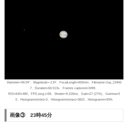
Diameter=49.04″、Magnitude=-2.87、FocalLength=600mm、Filename=Jup_23400
7、Duration=60.013s、Frames captured=3499、
ROI=640×480、FPS (avg.)=58、Shutter=9.229ms、Gain=27 (27%)、Gamma=5
0、Histogramm(min)=2、Histogramm(max)=3822、Histogramm=93%
画像③ 23時45分