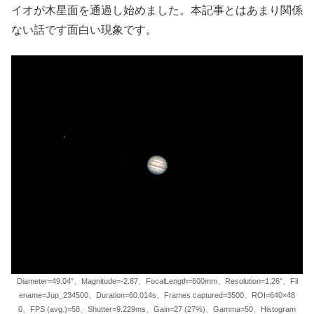
イオが木星面を通過し始めました。本記事とはあまり関係
ない話です面白い現象です。
Diameter=49.04″、Magnitude=-2.87、FocalLength=600mm、Resolution=1.26″、Fil
ename=Jup_234500、Duration=60.014s、Frames captured=3500、ROI=640×48
0、FPS (avg.)=58、Shutter=9.229ms、Gain=27 (27%)、Gamma=50、Histogram