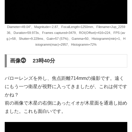
Diameter=49.04″、Magnitude=-2.87、FocalLength=1250mm、Filename=Jup_2259
36、Duration=59.973s、Frames captured=3479、ROI(Offset)=416×224、FPS (av
g.)=58、Shutter=9.229ms、Gain=57 (57%)、Gamma=50、Histogramm(min)=1、H
istogramm(max)=2957、Histogramm=72%
画像⓶ 23時40分
バローレンズを外し、焦点距離714mmの撮影です。遠く
にもう一つ衛星が視野に入ってきましたが、これは何です
かね？
前の画像で木星の右側にあったイオが木星面を通過し始め
ました。これも面白いです。