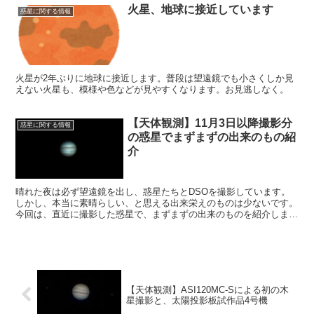
火星、地球に接近しています
惑星に関する情報
火星が2年ぶりに地球に接近します。普段は望遠鏡でも小さくしか見
えない火星も、模様や色などが見やすくなります。お見逃しなく。
【天体観測】11月3日以降撮影分
惑星に関する情報
の惑星でまずまずの出来のもの紹
介
晴れた夜は必ず望遠鏡を出し、惑星たちとDSOを撮影しています。
しかし、本当に素晴らしい、と思える出来栄えのものは少ないです。
今回は、直近に撮影した惑星で、まずまずの出来のものを紹介しま
す。
【天体観測】ASI120MC-Sによる初の木
星撮影と、太陽投影板試作品4号機