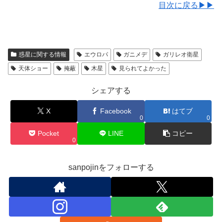
目次に戻る▶▶
惑星に関する情報
エウロパ
ガニメデ
ガリレオ衛星
天体ショー
掩蔽
木星
見られてよかった
シェアする
X
Facebook
はてブ
0
0
Pocket
LINE
コピー
0
sanpojinをフォローする