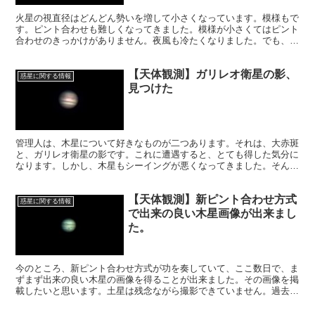
火星の視直径はどんどん勢いを増して小さくなっています。模様もで
す。ピント合わせも難しくなってきました。模様が小さくてはピント
合わせのきっかけがありません。夜風も冷たくなりました。でも、悔
いのないように火星の背中を完全に見送るまで、撮影を続けます。
【天体観測】ガリレオ衛星の影、
惑星に関する情報
見つけた
管理人は、木星について好きなものが二つあります。それは、大赤斑
と、ガリレオ衛星の影です。これに遭遇すると、とても得した気分に
なります。しかし、木星もシーイングが悪くなってきました。そんな
中、一昨日、ぎりぎりでガリレオ衛星の影を見つけました。とてもラ
ッキー。
【天体観測】新ピント合わせ方式
惑星に関する情報
で出来の良い木星画像が出来まし
た。
今のところ、新ピント合わせ方式が功を奏していて、ここ数日で、ま
ずまず出来の良い木星の画像を得ることが出来ました。その画像を掲
載したいと思います。土星は残念ながら撮影できていません。過去の
画像を振り返ってみます。