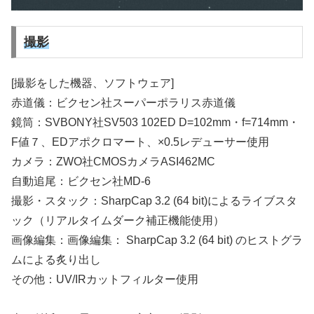
撮影
[撮影をした機器、ソフトウェア]
赤道儀：ビクセン社スーパーポラリス赤道儀
鏡筒：SVBONY社SV503 102ED D=102mm・f=714mm・
F値７、EDアポクロマート、×0.5レデューサー使用
カメラ：ZWO社CMOSカメラASI462MC
自動追尾：ビクセン社MD-6
撮影・スタック：SharpCap 3.2 (64 bit)によるライブスタ
ック（リアルタイムダーク補正機能使用）
画像編集：画像編集： SharpCap 3.2 (64 bit) のヒストグラ
ムによる炙り出し
その他：UV/IRカットフィルター使用