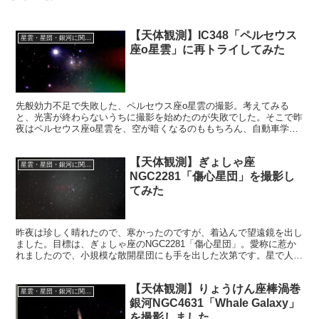
【天体観測】IC348「ペルセウス
星雲・星団・銀河に関する情報
座o星雲」に再トライしてみた
先般効力不足で失敗した、ペルセウス座o星雲の撮影。考えてみる
と、光害が終わらないうちに撮影を始めたのが失敗でした。そこで昨
夜はペルセウス座o星雲を、空が暗くなるのももちろん、自動車学校
などの街灯が落ちるまで我慢し、暗黒に近くなるまで待って撮影を始
めました。
【天体観測】ぎょしゃ座
星雲・星団・銀河に関する情報
NGC2281「傷心星団」を撮影し
てみた
昨夜は珍しく晴れたので、寒かったのですが、着込んで望遠鏡を出し
ました。目標は、ぎょしゃ座のNGC2281「傷心星団」。愛称に惹か
れましたので、小規模な散開星団にも手を出した次第です。星で人の
心の動きをいかに表現できるのか。
【天体観測】りょうけん座棒渦巻
星雲・星団・銀河に関する情報
銀河NGC4631「Whale Galaxy」
を撮影しました