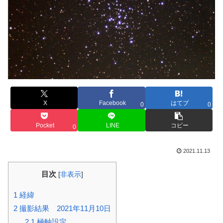
X
Facebook
はてブ
0
0
Pocket
LINE
コピー
0
2021.11.13
目次
[
非表示
]
1
経緯
2
撮影結果 2021年11月10日
2.1
極軸設定