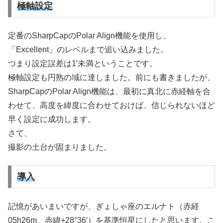
極軸設定
定番のSharpCapのPolar Align機能を使用し、
「Excellent」のレベルまで追い込みました。
つまり設定誤差は1′未満ということです。
極軸設定も円熟の域に達しました。前にも書きましたが、
SharpCapのPolar Align機能は、最初に真北に赤経軸を合
わせて、高度を緯度に合わせておけば、信じられないほど
早く設定に成功します。
さて、
撮影の土台が固まりました。
導入
記憶があいまいですが、ぎょしゃ座のエルナト（赤経
05h26m、赤緯+28°36′）を基準恒星にしたと思います。こ