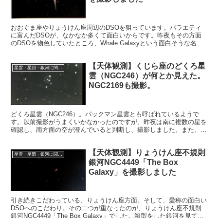
おおぐま座やりょうけん座周辺のDSOを狙っています。バラエティ
に富んだDSOが、なかなか多くて面白いからです。昨夜もその方面
のDSOを物色していたところ、Whale Galaxyという面白そうな名前
を持った銀河を見つけました。日本語で言うと、くじら銀河です。
【天体観測】くじら座のどくろ星
星雲・星団・銀河に関する情報
雲（NGC246）が何とか見えた。
NGC2169も撮影。
どくろ星雲（NGC246）。パックマン星雲とも呼ばれているようで
す。以前撮影がうまくいかなかったのですが、昨夜は南に複数の星を
確認し、南方面の空が澄んでいると判断し、撮影しました。また、オ
リオン座のNGC2169も撮影しました。
【天体観測】りょうけん座不規則
星雲・星団・銀河に関する情報
銀河NGC4449「The Box
Galaxy」を撮影しました
引き続きこだわっている、りょうけん座方面。そして、愛称の面白い
DSOへのこだわり。その二つが重なったのが、りょうけん座不規則
銀河NGC4449「The Box Galaxy」でした。箱型をした銀河を見てみ