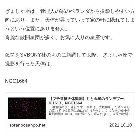
ぎょしゃ座は、管理人の家のベランダから撮影しやすい方
向にあり、また、天体が昇っていって家の軒に隠れてしま
うという位置にありません。
奇麗な散開星団が多く、お気に入りの星座です。
鏡筒をSVBONY社のものに新調して以降、 ぎょしゃ座で
撮影を行った天体は、
NGC1664
【プチ遠征天体観測】月と金星のランデブー、
IC1613、NGC1664
二週連続のプチ遠征です。今回は、先般撮影したM77から
の流れで（位置的に西に向かうから）、くじら座の矮小不
規則銀河IC1613、特に理由なく選んだぎょしゃ座の散開星
団NGC1664、そして今日のイベントを先取りした月と金
星のランデブーを対象としました。
soranoosanpo.net
2021.10.10