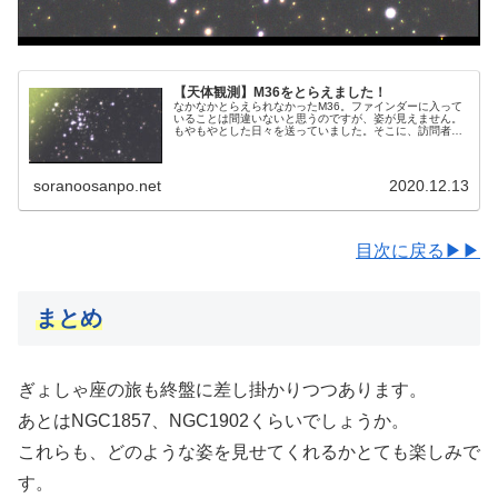
【天体観測】M36をとらえました！
なかなかとらえられなかったM36。ファインダーに入って
いることは間違いないと思うのですが、姿が見えません。
もやもやとした日々を送っていました。そこに、訪問者さ
まから救いの手が差し伸べられました。今回もある行程を
経ることでM36にたどり着こうというものです。
soranoosanpo.net
2020.12.13
目次に戻る▶▶
まとめ
ぎょしゃ座の旅も終盤に差し掛かりつつあります。
あとはNGC1857、NGC1902くらいでしょうか。
これらも、どのような姿を見せてくれるかとても楽しみで
す。