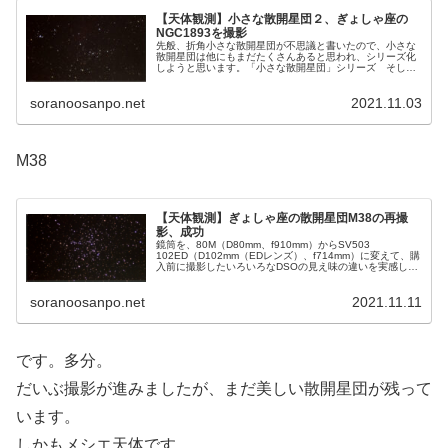
【天体観測】小さな散開星団２、ぎょしゃ座の
NGC1893を撮影
先般、折角小さな散開星団が不思議と書いたので、小さな
散開星団は他にもまだたくさんあると思われ、シリーズ化
しようと思います。「小さな散開星団」シリーズ そして
狙うのは、先般撮影したNGC1778の近く、ぎょしゃ座の
中にある散開星団のNGC1893です。
soranoosanpo.net
2021.11.03
M38
【天体観測】ぎょしゃ座の散開星団M38の再撮
影、成功
鏡筒を、80M（D80mm、f910mm）からSV503
102ED（D102mm（EDレンズ）、f714mm）に変えて、購
入前に撮影したいろいろなDSOの見え味の違いを実感した
くて、まずはぎょしゃ座付近から、再撮影を始めました。
今回はM38の話です。
soranoosanpo.net
2021.11.11
です。多分。
だいぶ撮影が進みましたが、まだ美しい散開星団が残って
います。
しかもメシエ天体です。