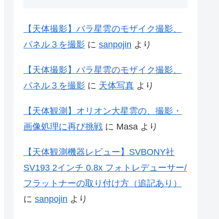
【天体撮影】バラ星雲のモザイク撮影、
パネル３を撮影
に
sanpojin
より
【天体撮影】バラ星雲のモザイク撮影、
パネル３を撮影
に
天体写真
より
【天体観測】オリオン大星雲の、撮影・
画像処理に再び挑戦
に
Masa
より
【天体観測機器レビュー】SVBONY社
SV193 2インチ 0.8x フォトレデューサー/
フラットナーの取り付け方（追記あり）
に
sanpojin
より