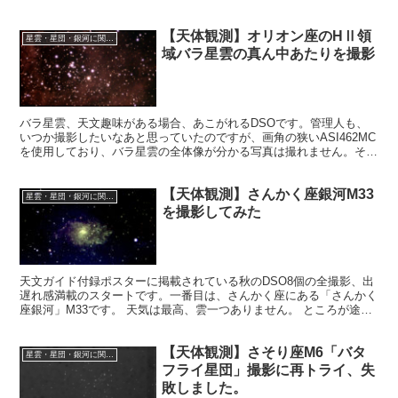
【天体観測】オリオン座のHⅡ領
星雲・星団・銀河に関する情報
域バラ星雲の真ん中あたりを撮影
バラ星雲、天文趣味がある場合、あこがれるDSOです。管理人も、
いつか撮影したいなあと思っていたのですが、画角の狭いASI462MC
を使用しており、バラ星雲の全体像が分かる写真は撮れません。そこ
でバラ星雲の中心部分に絞って撮影することにしました。
【天体観測】さんかく座銀河M33
星雲・星団・銀河に関する情報
を撮影してみた
天文ガイド付録ポスターに掲載されている秋のDSO8個の全撮影、出
遅れ感満載のスタートです。一番目は、さんかく座にある「さんかく
座銀河」M33です。 天気は最高、雲一つありません。 ところが途中
で雲に覆われ、中断せざるを得なくなりました。
【天体観測】さそり座M6「バタ
星雲・星団・銀河に関する情報
フライ星団」撮影に再トライ、失
敗しました。