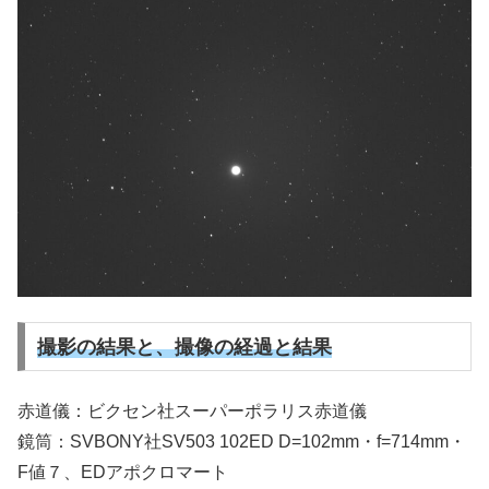
撮影の結果と、撮像の経過と結果
赤道儀：ビクセン社スーパーポラリス赤道儀
鏡筒：SVBONY社SV503 102ED D=102mm・f=714mm・
F値７、EDアポクロマート