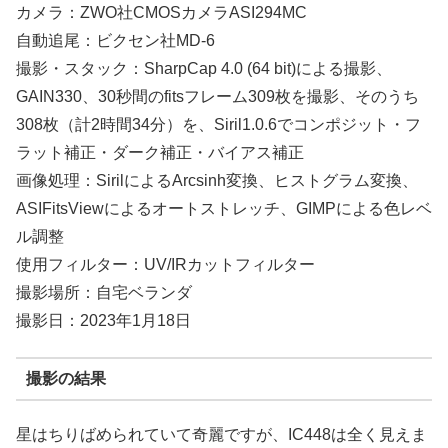
カメラ：ZWO社CMOSカメラASI294MC
自動追尾：ビクセン社MD-6
撮影・スタック：SharpCap 4.0 (64 bit)による撮影、
GAIN330、30秒間のfitsフレーム309枚を撮影、そのうち
308枚（計2時間34分）を、Siril1.0.6でコンポジット・フ
ラット補正・ダーク補正・バイアス補正
画像処理：SirilによるArcsinh変換、ヒストグラム変換、
ASIFitsViewによるオートストレッチ、GIMPによる色レベ
ル調整
使用フィルター：UV/IRカットフィルター
撮影場所：自宅ベランダ
撮影日：2023年1月18日
撮影の結果
星はちりばめられていて奇麗ですが、IC448は全く見えま