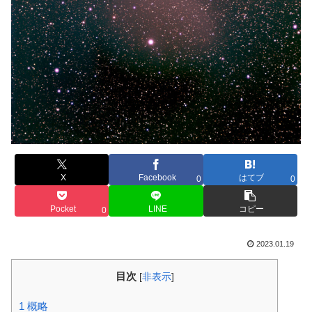
X
Facebook
はてブ
0
0
Pocket
LINE
コピー
0
2023.01.19
目次
[
非表示
]
1
概略