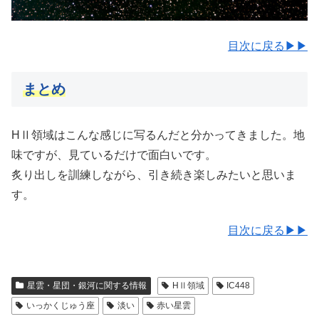
目次に戻る▶▶
まとめ
HⅡ領域はこんな感じに写るんだと分かってきました。地
味ですが、見ているだけで面白いです。
炙り出しを訓練しながら、引き続き楽しみたいと思いま
す。
目次に戻る▶▶
星雲・星団・銀河に関する情報
HⅡ領域
IC448
いっかくじゅう座
淡い
赤い星雲