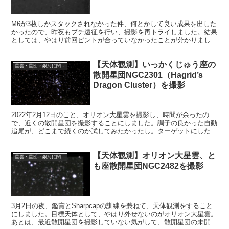
M6が3枚しかスタックされなかった件、何とかして良い成果を出した
かったので、昨夜もプチ遠征を行い、撮影を再トライしました。結果
としては、やはり前回ピントが合っていなかったことが分かりまし
た。新しく撮影したフレームでコンポジットを試みましたが、失敗で
した。
【天体観測】いっかくじゅう座の
星雲・星団・銀河に関する情報
散開星団NGC2301（Hagrid’s
Dragon Cluster）を撮影
2022年2月12日のこと、オリオン大星雲を撮影し、時間が余ったの
で、近くの散開星団を撮影することにしました。調子の良かった自動
追尾が、どこまで続くのか試してみたかったし。ターゲットにしたの
は、いっかくじゅう座の散開星団NGC2301でした。
【天体観測】オリオン大星雲、と
星雲・星団・銀河に関する情報
も座散開星団NGC2482を撮影
3月2日の夜、鑑賞とSharpcapの訓練を兼ねて、天体観測をすること
にしました。目標天体として、やはり外せないのがオリオン大星雲。
あとは、最近散開星団を撮影していない気がして、散開星団の未開の