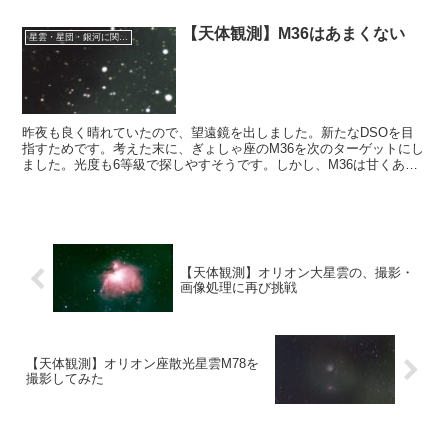
地であるとも座の、NGC2482を撮影することにしました。
【天体観測】M36はあまくない
星雲・星団・銀河に関する情報
昨夜も良く晴れていたので、望遠鏡を出しました。新たなDSOを目
指すためです。考えた末に、ぎょしゃ座のM36を次のターゲットにし
ました。光度も6等級で探しやすそうです。しかし、M36は甘くあり
ませんでした。
【天体観測】オリオン大星雲の、撮影・
画像処理に再び挑戦
【天体観測】オリオン座散光星雲M78を
撮影してみた