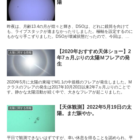
陽
昨夜は、月齢13.4の月が煌々と輝き、DSOは、どれに鏡筒を向けて
も、ライブスタックが進まなかったりしました。極軸を設定するのに
もかなり手こずりました。DSOが壊滅状態だったので、今回は、
2022年3月12日に撮影した太陽を掲載します。
【2020年おすすめ天体ショー】2
太陽に関する情報
年7ヵ月ぶりの太陽Ｍフレアの発
生
2020年5月に太陽の東端でM1.1の中規模のフレアが発生しました。M
クラスのフレアの発生は2017年10月20日以来2年7ヵ月ぶりのことで
す。静かな太陽活動が続く中で、大きなフレアが起こりました。
【天体観測】2022年5月19日の太
太陽に関する情報
陽。まだ賑やか。
平日で観測できないはずですが、幸い休息を得ることを認められ、平