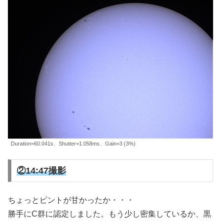
Duration=60.041s、Shutter=1.058ms、Gain=3 (3%)
②14:47撮影
ちょっとピントが甘かったか・・・
勝手にC群に認定しました。もう少し密集しているか、黒