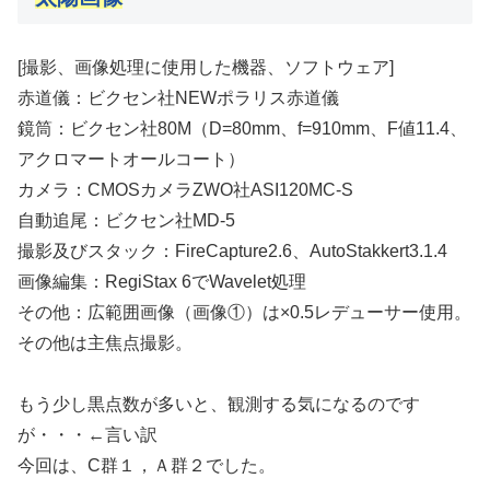
[撮影、画像処理に使用した機器、ソフトウェア]
赤道儀：ビクセン社NEWポラリス赤道儀
鏡筒：ビクセン社80M（D=80mm、f=910mm、F値11.4、
アクロマートオールコート）
カメラ：CMOSカメラZWO社ASI120MC-S
自動追尾：ビクセン社MD-5
撮影及びスタック：FireCapture2.6、AutoStakkert3.1.4
画像編集：RegiStax 6でWavelet処理
その他：広範囲画像（画像①）は×0.5レデューサー使用。
その他は主焦点撮影。
もう少し黒点数が多いと、観測する気になるのです
が・・・←言い訳
今回は、C群１，Ａ群２でした。