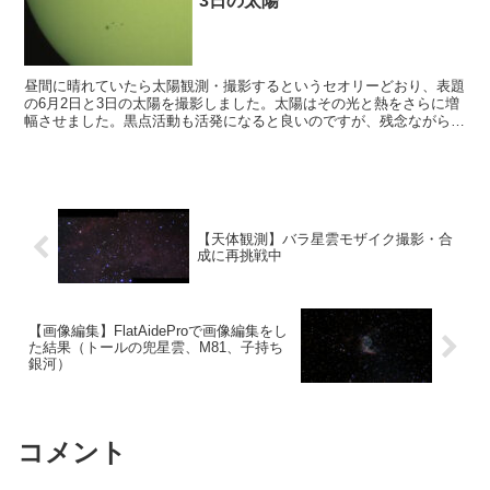
3日の太陽
昼間に晴れていたら太陽観測・撮影するというセオリーどおり、表題
の6月2日と3日の太陽を撮影しました。太陽はその光と熱をさらに増
幅させました。黒点活動も活発になると良いのですが、残念ながら因
果関係は無いですね。
【天体観測】バラ星雲モザイク撮影・合
成に再挑戦中
【画像編集】FlatAideProで画像編集をし
た結果（トールの兜星雲、M81、子持ち
銀河）
コメント