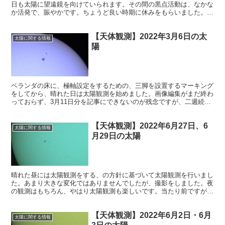
日も太陽に望遠鏡を向けていられます。その間の黒点活動は、なかな
か活発で、賑やかです。ちょうど良い時期に休みをもらいました。太
陽は、継続的に観測すると、とても面白いですね。
【天体観測】2022年3月6日の太
太陽に関する情報
陽
ベランダの床に、極軸設定をするための、三脚を設置するマーキング
をしてから、晴れた日は太陽観測を始めました。画像編集がまだ終わ
っておらず、3月11日分を記事にできないのが残念ですが、二週続け
て太陽観測をしています。今回は3月6日撮影分を記事にします。
【天体観測】2022年6月27日、6
太陽に関する情報
月29日の太陽
晴れた昼には太陽観測をする、の方針に基づいて太陽観測を行いまし
た。あまり大きな変化ではありませんでしたが、撮影をしました。夜
の観測はもちろん、やはり太陽観測も楽しいです。当たり前ですが暑
さ対策をしっかりとして置かないといけません。
【天体観測】2022年6月2日・6月
太陽に関する情報