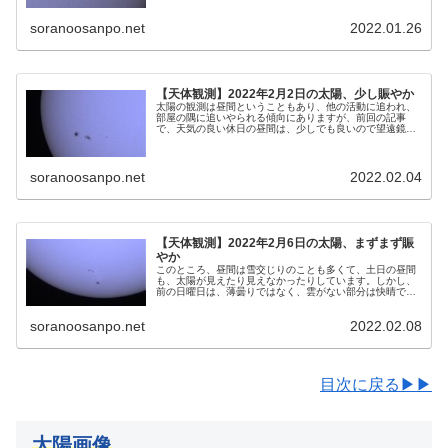
日に観測した太陽の画像を掲載します。
soranoosanpo.net
2022.01.26
【天体観測】2022年2月2日の太陽、少し賑やか
太陽の観測は昼間ということもあり、他の活動に追われ、
部屋の隅に追いやられる傾向にありますが、前回の記事
で、天気の良い休日の昼間は、少しでも良いので望遠鏡を
出して観測すると決めました。その後の第一弾が2022年2
月2日のこれです。
soranoosanpo.net
2022.02.04
【天体観測】2022年2月6日の太陽、まずまず賑
やか
このところ、昼間は雪交じりのことも多くて、土日の昼間
も、太陽が見えたり見えなかったりしています。しかし、
前の日曜日は、薄曇りではなく、雲がない部分は快晴でし
たので、1分間の撮影時間は確保できるかもしれないと、
撮影基地を設営しました。
soranoosanpo.net
2022.02.08
目次に戻る▶▶
太陽画像