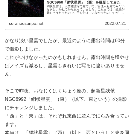
NGC6960「網状星雲」（西）を撮影してみた
網状星雲は、天文雑誌等で見ていて、管理人も見てみたい
なあと、かねてから思っていました。これまでは、撮影が
難しそうだったので、手を付けていなかったのですが、デ
ネブとの位置関係の良さから、撮影できるかもと、挑戦し
てみようと決心しました。
soranoosanpo.net
2022.07.21
かなり淡い星雲でしたが、最近のように露出時間は60分
で撮影しました。
これがいけなかったのかもしれません。露出時間を増やせ
ばノイズも減るし、星雲もきれいに写るに違いありませ
ん。
そこで昨夜、おなじくはくちょう座の、超新星残骸
NGC6992「網状星雲」（東）（以下、東という）の撮影
にチャレンジしました。
「西」と「東」は、それぞれ東西に並んでにらみ合ってい
ます。
本当は、「網状星雲」（西）（以下、西という）と東を同