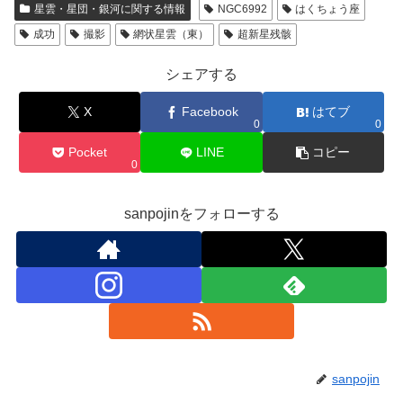
星雲・星団・銀河に関する情報
NGC6992
はくちょう座
成功
撮影
網状星雲（東）
超新星残骸
シェアする
X
Facebook
はてブ
0
0
Pocket
LINE
コピー
0
sanpojinをフォローする
sanpojin