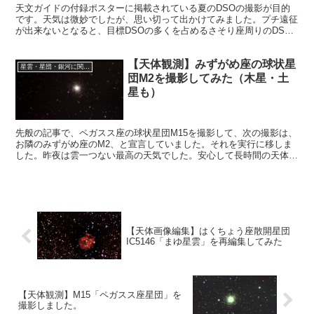
天文ガイドの付録ポスターに掲載されている夏のDSOの撮影が目的
です。天気は微妙でしたが、思い切って出かけてみました。プチ遠征
が出来ないとなると、目標DSOの多くを占めるさそり座周りのDSO
が全滅します。そこで、何とか力を振り絞って、プチ遠征に出かけま
した。
【天体観測】みずがめ座の球状星
星雲・星団・銀河に関する情報
団M2を撮影してみた（木星・土
星も）
先般の記事で、ペガスス座の球状星団M15を撮影して、次の撮影は、
お隣のみずがめ座のM2、と宣言していました。それを実行に移しま
した。昨夜は雲一つない最高の天気でした。安心して長時間の天体観
測を楽しむことが出来ました。
【天体画像編集】はくちょう座散開星団
IC5146「まゆ星雲」を再編集してみた
【天体観測】M15「ペガスス座星団」を
撮影しました。