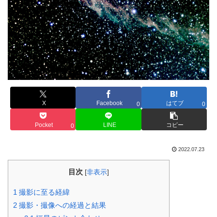
X
Facebook
はてブ
0
0
Pocket
LINE
コピー
0
2022.07.23
目次
[
非表示
]
1
撮影に至る経緯
2
撮影・撮像への経過と結果