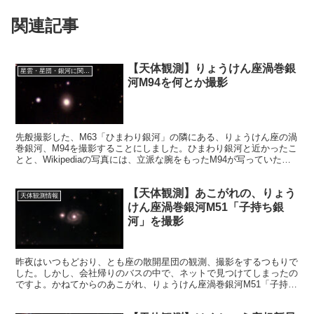
関連記事
【天体観測】りょうけん座渦巻銀
星雲・星団・銀河に関する情報
河M94を何とか撮影
先般撮影した、M63「ひまわり銀河」の隣にある、りょうけん座の渦
巻銀河、M94を撮影することにしました。ひまわり銀河と近かったこ
とと、Wikipediaの写真には、立派な腕をもったM94が写っていたの
で、M94に決めました。
【天体観測】あこがれの、りょう
天体観測情報
けん座渦巻銀河M51「子持ち銀
河」を撮影
昨夜はいつもどおり、とも座の散開星団の観測、撮影をするつもりで
した。しかし、会社帰りのバスの中で、ネットで見つけてしまったの
ですよ。かねてからのあこがれ、りょうけん座渦巻銀河M51「子持ち
銀河」！そこで、昨夜はM51の撮影に全力投球することにしました。