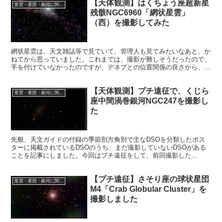
【天体観測】はくちょう座超新星
星雲・星団・銀河に関する情報
残骸NGC6960「網状星雲」
（西）を撮影してみた
網状星雲は、天文雑誌等で見ていて、管理人も見てみたいなあと、か
ねてから思っていました。これまでは、撮影が難しそうだったので、
手を付けていなかったのですが、デネブとの位置関係の良さから、撮
影できるかもと、挑戦してみようと決心しました。
【天体観測】プチ遠征で、くじら
星雲・星団・銀河に関する情報
座中間渦巻銀河NGC247を撮影し
た
先般、天文ガイドの付録の季節別方角別で主なDSOを分類したポス
ターに掲載されているDSOのうち、まだ撮影していないDSOがある
ことを記事にしました。今回はプチ遠征をして、前回撮影した
NGC253に続いて、秋のDSOのうちNGC247を撮影した話です。
【プチ遠征】さそり座の球状星団
星雲・星団・銀河に関する情報
M4「Crab Globular Cluster」を
撮影しました