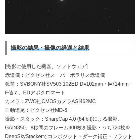
撮影の結果・撮像の経過と結果
[撮影に使用した機器、ソフトウェア]
赤道儀：ビクセン社スーパーポラリス赤道儀
鏡筒：SVBONY社SV503 102ED D=102mm・f=714mm・
F値７、EDアポクロマート
カメラ：ZWO社CMOSカメラASI462MC
自動追尾：ビクセン社MD-6
撮影・スタック：SharpCap 4.0 (64 bit)による撮影、
GAIN350、8秒間のフレーム900枚を撮影・うち720枚を
DeepSkyStackerでコンポジット・ダーク補正・フラット