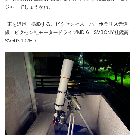
ジャーでしょうかね。
↓東を追尾・撮影する、ビクセン社スーパーポラリス赤道
儀、ビクセン社モータードライブMD-6、SVBONY社鏡筒
SV503 102ED