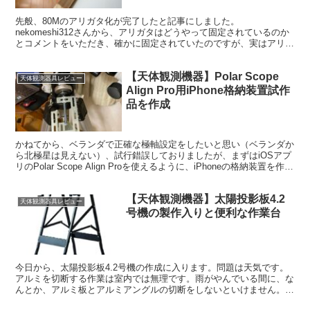
先般、80Mのアリガタ化が完了したと記事にしました。
nekomeshi312さんから、アリガタはどうやって固定されているのか
とコメントをいただき、確かに固定されていたのですが、実はアリガ
タのばか穴と固定するボルトのねじ山との摩擦で固定されていただけ
でした。
【天体観測機器】Polar Scope
天体観測器具レビュー
Align Pro用iPhone格納装置試作
品を作成
かねてから、ベランダで正確な極軸設定をしたいと思い（ベランダか
ら北極星は見えない）、試行錯誤しておりましたが、まずはiOSアプ
リのPolar Scope Align Proを使えるように、iPhoneの格納装置を作成
することにし、昨日DIYを実行しました。
【天体観測機器】太陽投影板4.2
天体観測器具レビュー
号機の製作入りと便利な作業台
今日から、太陽投影板4.2号機の作成に入ります。問題は天気です。
アルミを切断する作業は室内では無理です。雨がやんでいる間に、な
んとか、アルミ板とアルミアングルの切断をしないといけません。
あ、あと今回一番大変そうなアルミ板の穴あけも。