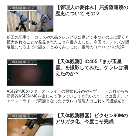
【管理人の夏休み】屈折望遠鏡の
天体観測器具レビュー
歴史について その２
前回の記事で、ガラスや水晶をレンズ状に磨いて本などの上に置くと
拡大されることが発見されたことを書きました。今回は、レンズが望
遠鏡になるまでの話をまとめてみました。当時のヨーロッパは戦争で
大変な中でした。そんな中で、屈折望遠鏡は生まれました。
【天体観測】IC405「まが玉星
天体観測器具レビュー
雲」を撮影してみた。ケラレは消
えたのか？
ASI294MCのファーストライトの興奮も冷めやらず・・・これからも
新兵器ASI294MCを楽しんで使っていこうと思います。とは言え、フ
ァーストライトで問題となったケラレ（管理人はこれを周辺減光と勘
違いしておりました）の問題は解決しないといけません。
【天体観測機器】ビクセン80Mの
天体観測器具レビュー
アリガタ化、今度こそ完成