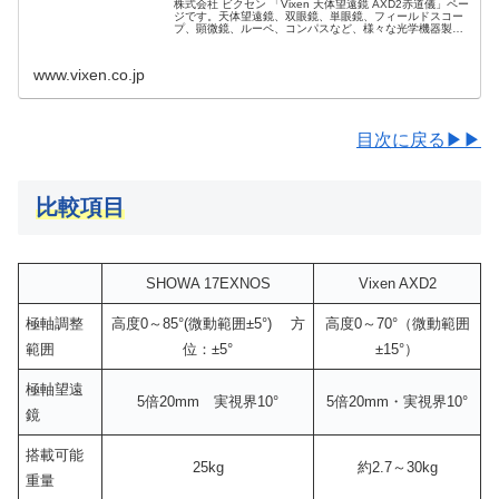
株式会社 ビクセン 「Vixen 天体望遠鏡 AXD2赤道儀」ペー
ジです。天体望遠鏡、双眼鏡、単眼鏡、フィールドスコー
プ、顕微鏡、ルーペ、コンパスなど、様々な光学機器製品
のご紹介と選び方、使い方、楽しみ方などをご提案してい
ます。
www.vixen.co.jp
目次に戻る▶▶
比較項目
SHOWA 17EXNOS
Vixen AXD2
極軸調整
高度0～85°(微動範囲±5°) 方
高度0～70°（微動範囲
範囲
位：±5°
±15°）
極軸望遠
5倍20mm 実視界10°
5倍20mm・実視界10°
鏡
搭載可能
25kg
約2.7～30kg
重量