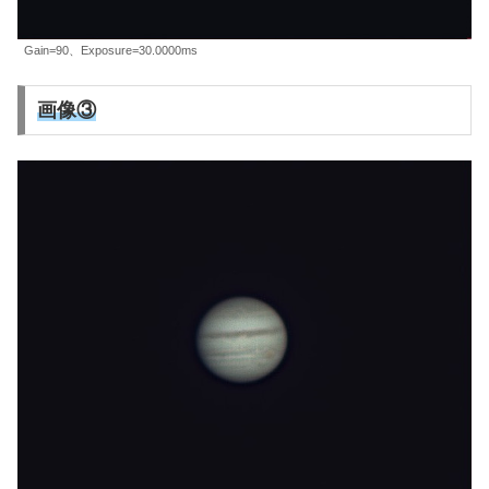
Gain=90、Exposure=30.0000ms
画像③