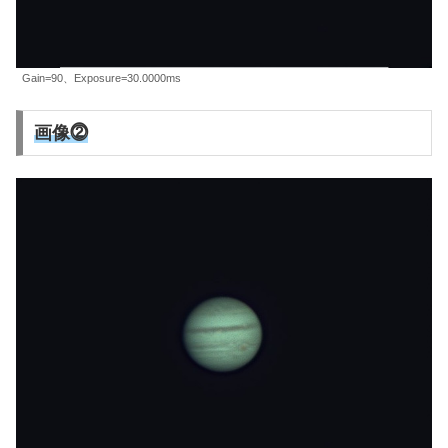
Gain=90、Exposure=30.0000ms
画像⓶