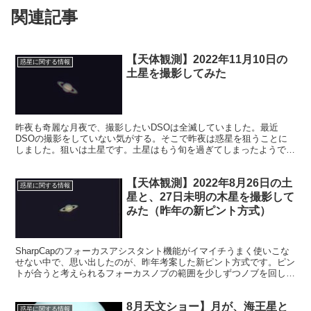
関連記事
【天体観測】2022年11月10日の
惑星に関する情報
土星を撮影してみた
昨夜も奇麗な月夜で、撮影したいDSOは全滅していました。最近
DSOの撮影をしていない気がする。そこで昨夜は惑星を狙うことに
しました。狙いは土星です。土星はもう旬を過ぎてしまったようです
ね。光が弱弱しくなりました。しかし、最後の最後まで名作を狙うつ
もりです。
【天体観測】2022年8月26日の土
惑星に関する情報
星と、27日未明の木星を撮影して
みた（昨年の新ピント方式）
SharpCapのフォーカスアシスタント機能がイマイチうまく使いこな
せない中で、思い出したのが、昨年考案した新ピント方式です。ピン
トが合うと考えられるフォーカスノブの範囲を少しずつノブを回し、
当たりにたどり着く方法です。スタックするまで答えが出ません。
8月天文ショー】月が、海王星と
惑星に関する情報