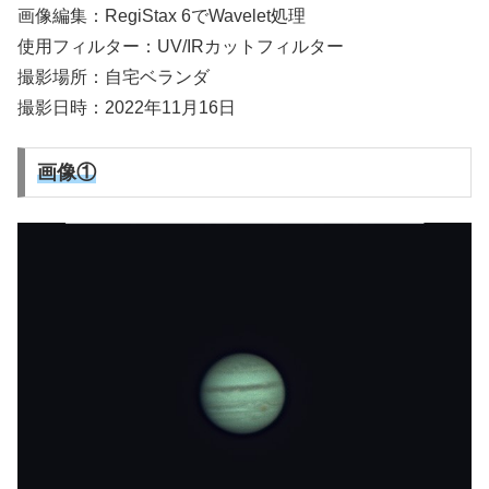
画像編集：RegiStax 6でWavelet処理
使用フィルター：UV/IRカットフィルター
撮影場所：自宅ベランダ
撮影日時：2022年11月16日
画像①