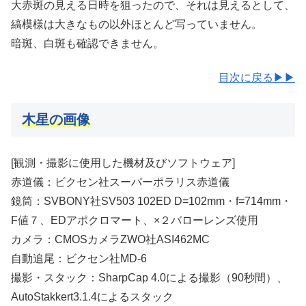
大赤斑の見える日時を狙ったので、それは見えるとして、
縞模様は大きなもの以外ほとんど写っていません。
暗斑、白斑も確認できません。
目次に戻る▶▶
木星の画像
[観測・撮影に使用した機材及びソフトウェア]
赤道儀：ビクセン社スーパーポラリス赤道儀
鏡筒：SVBONY社SV503 102ED D=102mm・f=714mm・
F値７、EDアポクロマート、×２バローレンズ使用
カメラ：CMOSカメラZWO社ASI462MC
自動追尾：ビクセン社MD-6
撮影・スタック：SharpCap 4.0による撮影（90秒間）、
AutoStakkert3.1.4によるスタック