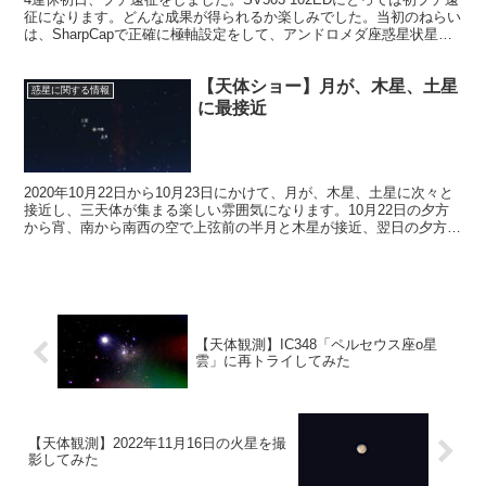
征になります。どんな成果が得られるか楽しみでした。当初のねらい
は、SharpCapで正確に極軸設定をして、アンドロメダ座惑星状星雲
青い雪だるま星雲（NGC7662）を撮影するつもりでした。
【天体ショー】月が、木星、土星
惑星に関する情報
に最接近
2020年10月22日から10月23日にかけて、月が、木星、土星に次々と
接近し、三天体が集まる楽しい雰囲気になります。10月22日の夕方
から宵、南から南西の空で上弦前の半月と木星が接近、翌日の夕方か
ら宵、南から南西の空で上弦の半月と土星が接近します。
【天体観測】IC348「ペルセウス座o星
雲」に再トライしてみた
【天体観測】2022年11月16日の火星を撮
影してみた