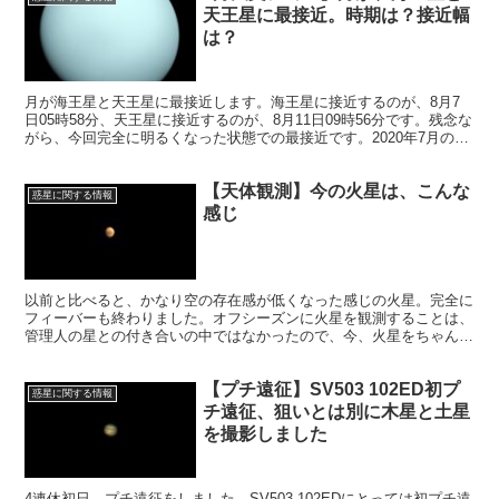
天王星に最接近。時期は？接近幅
は？
月が海王星と天王星に最接近します。海王星に接近するのが、8月7
日05時58分、天王星に接近するのが、8月11日09時56分です。残念な
がら、今回完全に明るくなった状態での最接近です。2020年7月の接
近では、夜に接近する機会があったのですが、今回は観測は無理か
と。。。
【天体観測】今の火星は、こんな
惑星に関する情報
感じ
以前と比べると、かなり空の存在感が低くなった感じの火星。完全に
フィーバーも終わりました。オフシーズンに火星を観測することは、
管理人の星との付き合いの中ではなかったので、今、火星をちゃんと
見ておくことには意味があると思いました。今回は、直近の火星を掲
載します。
【プチ遠征】SV503 102ED初プ
惑星に関する情報
チ遠征、狙いとは別に木星と土星
を撮影しました
4連休初日、プチ遠征をしました。SV503 102EDにとっては初プチ遠