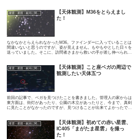
もM35はNGC2158ではなくNGC2168。今後注意。
【天体観測】M36をとらえまし
星雲・星団・銀河に関する情報
た！
なかなかとらえられなかったM36。ファインダーに入っていることは
間違いないと思うのですが、姿が見えません。もやもやとした日々を
送っていました。そこに、訪問者さまから救いの手が差し伸べられま
した。今回もある行程を経ることでM36にたどり着こうというもので
す。
【天体観測】こと座ベガの周辺で
星雲・星団・銀河に関する情報
観測したい天体五つ
前回の記事で、ベガを見つけたことを書きました。管理人の家からは
東方面は、街灯があったり、公園の木立があったりと、今まで、真剣
に見たことがなかったのですが、見つけることが出来てよかったで
す。おかげでベガを基準恒星にした、周辺の目標天体を多く観測する
ことができます。
【天体観測】初めての赤い星雲、
星雲・星団・銀河に関する情報
IC405「まがたま星雲」を撮っ
た！