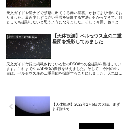
天文ガイドや星ナビで頻繁に出てくる赤い星雲。かねてより憧れてお
りました。最近少しずつ赤い星雲を撮影する方法が分かってきて、何
としても撮影したいと思うようになりました。そして今回、色々と調
べながら、ノーフィルターでぎょしゃ座のIC405に挑戦しました。
【天体観測】ペルセウス座の二重
星雲・星団・銀河に関する情報
星団を撮影してみました
天文ガイド付録に掲載されている秋のDSO8つの全撮影を目指してい
ます。これまで3つのDSOの撮影を終えました。そして、今回の4つ
目は、ペルセウス座の二重星団を撮影することにしました。天気は
上々、シーイングも良いようです。しかし、まだ壁が待っていまし
た。
【天体観測】2022年2月6日の太陽、まず
まず賑やか