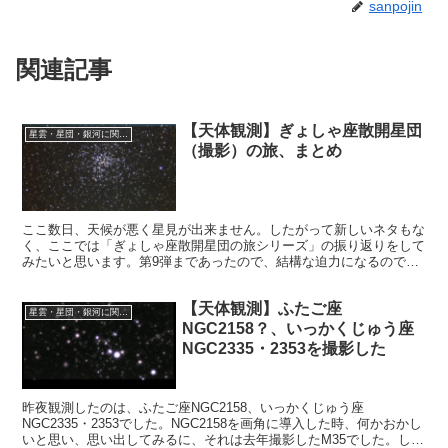
sanpojin
関連記事
【天体観測】ぎょしゃ座散開星団
星雲・星団・銀河に関する情報
（撮影）の旅、まとめ
ここ数日、天候が悪く星見が出来ません。したがって新しいネタもな
く、ここでは「ぎょしゃ座散開星団の旅シリーズ」の振り返りをして
みたいと思います。第9弾まであったので、結構な迫力になるのでは
と・・・
【天体観測】ふたご座
星雲・星団・銀河に関する情報
NGC2158？、いっかくじゅう座
NGC2335・2353を撮影した
昨夜観測したのは、ふたご座NGC2158、いっかくじゅう座
NGC2335・2353でした。NGC2158を画角に導入した時、何かおかし
いと思い、思い出してみるに、それは去年撮影したM35でした。しか