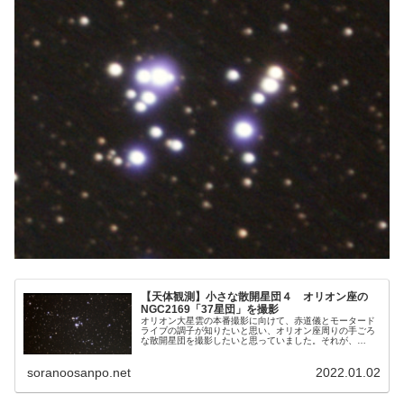
【天体観測】小さな散開星団４ オリオン座の
NGC2169「37星団」を撮影
オリオン大星雲の本番撮影に向けて、赤道儀とモータード
ライブの調子が知りたいと思い、オリオン座周りの手ごろ
な散開星団を撮影したいと思っていました。それが、
NGC2169でした。こじんまりしていたので、久しぶりの
「小さな散開星団」第4弾となりました。
soranoosanpo.net
2022.01.02