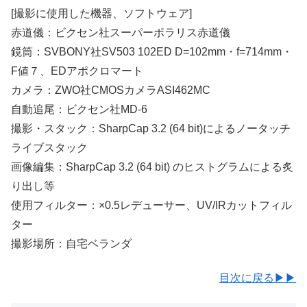
[撮影に使用した機器、ソフトウェア]
赤道儀：ビクセン社スーパーポラリス赤道儀
鏡筒：SVBONY社SV503 102ED D=102mm・f=714mm・
F値７、EDアポクロマート
カメラ：ZWO社CMOSカメラASI462MC
自動追尾：ビクセン社MD-6
撮影・スタック：SharpCap 3.2 (64 bit)によるノータッチ
ライブスタック
画像編集：SharpCap 3.2 (64 bit) のヒストグラムによる炙
り出し等
使用フィルター：×0.5レデューサー、UV/IRカットフィル
ター
撮影場所：自宅ベランダ
目次に戻る▶▶