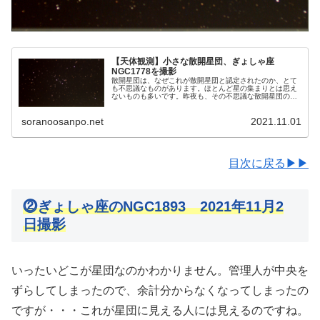
【天体観測】小さな散開星団、ぎょしゃ座
NGC1778を撮影
散開星団は、なぜこれが散開星団と認定されたのか、とて
も不思議なものがあります。ほとんど星の集まりとは思え
ないものも多いです。昨夜も、その不思議な散開星団の撮
影をしました。ぎょしゃ座の散開星団NGC1778です。
soranoosanpo.net
2021.11.01
目次に戻る▶▶
⓶ぎょしゃ座のNGC1893 2021年11月2
日撮影
いったいどこが星団なのかわかりません。管理人が中央を
ずらしてしまったので、余計分からなくなってしまったの
ですが・・・これが星団に見える人には見えるのですね。