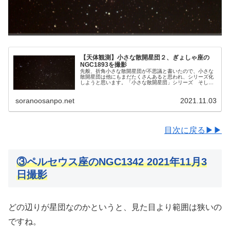
【天体観測】小さな散開星団２、ぎょしゃ座の
NGC1893を撮影
先般、折角小さな散開星団が不思議と書いたので、小さな
散開星団は他にもまだたくさんあると思われ、シリーズ化
しようと思います。「小さな散開星団」シリーズ そして
狙うのは、先般撮影したNGC1778の近く、ぎょしゃ座の
中にある散開星団のNGC1893です。
soranoosanpo.net
2021.11.03
目次に戻る▶▶
③ペルセウス座のNGC1342 2021年11月3
日撮影
どの辺りが星団なのかというと、見た目より範囲は狭いの
ですね。