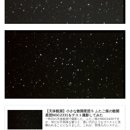
【天体観測】小さな散開星団５ ふたご座の散開
星団NGC2331をテスト撮影してみた
一昨日の天体観測で撮影した、ふたご座のNGC2420です
が、何だか不気味な被りと、黒い穴のようなゴーストに見
舞われることになりました。これが、管理人のシステムの
せいでないか、急いで調べたかったのです。そこでふたご