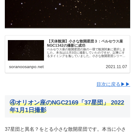
【天体観測】小さな散開星団３：ペルセウス座
NGC1342の撮影に成功
ペルセウス座の散開星団の旅の一環で観測対象に選択しま
した。本当は11月3日に撮影していたのですが、記事にす
るタイミングを逸していました。小さな散開星団シリーズ
第3弾です。撮影してみたら、偶然小さかったのでシリー
ズに加えました。
soranoosanpo.net
2021.11.07
目次に戻る▶▶
④オリオン座のNGC2169「37星団」 2022
年1月1日撮影
37星団と異名？をとる小さな散開星団です。本当に小さ