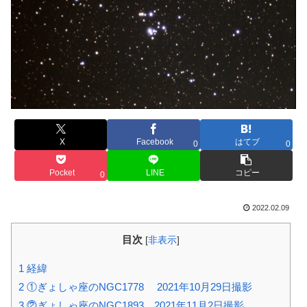
X
Facebook
はてブ
0
0
Pocket
LINE
コピー
0
2022.02.09
目次
[
非表示
]
1
経緯
2
①ぎょしゃ座のNGC1778 2021年10月29日撮影
3
⓶ぎょしゃ座のNGC1893 2021年11月2日撮影