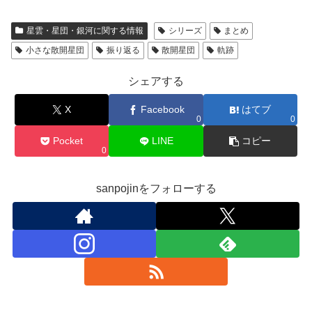
星雲・星団・銀河に関する情報
シリーズ
まとめ
小さな散開星団
振り返る
散開星団
軌跡
シェアする
X
Facebook
はてブ
0
0
Pocket
LINE
コピー
0
sanpojinをフォローする